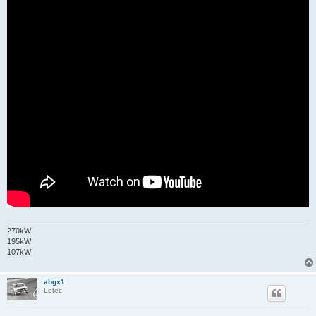
270kW
195kW
107kW
abgx1
Letec