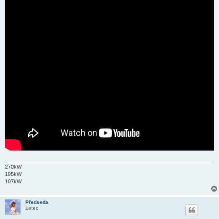
270kW
195kW
107kW
Předseda
Letec