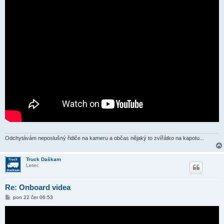
Odchytávám neposlušný řidiče na kameru a občas nějaký to zvířátko na kapotu...
Truck Daškam
Letec
Re: Onboard videa
P
pon 22 čer 06:53
ř
í
s
p