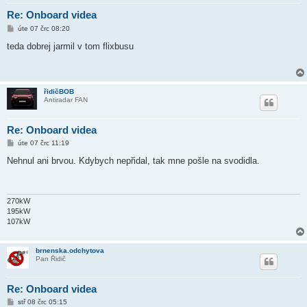
Re: Onboard videa
P
úte 07 črc 08:20
ř
í
teda dobrej jarmil v tom flixbusu
s
p
ě
v
e
řidičBOB
k
Antiradar FAN
Re: Onboard videa
P
úte 07 črc 11:19
ř
í
Nehnul ani brvou. Kdybych nepřidal, tak mne pošle na svodidla.
s
p
ě
v
e
270kW
k
195kW
107kW
brnenska.odchytova
Pan Řidič
Re: Onboard videa
P
stř 08 črc 05:15