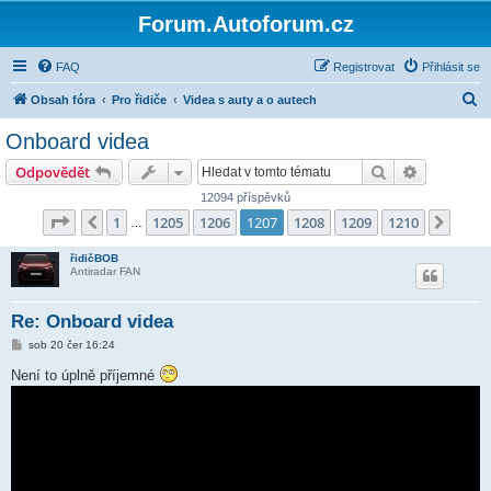
Forum.Autoforum.cz
FAQ
Registrovat
Přihlásit se
H
Obsah fóra
Pro řidiče
Videa s auty a o autech
l
Onboard videa
e
Hledat
Pokročilé 
Odpovědět
d
12094 příspěvků
a
Stránka
1207
z
1210
1
1205
1206
1207
1208
1209
1210
Předchozí
Další
…
t
řidičBOB
Antiradar FAN
Re: Onboard videa
P
sob 20 čer 16:24
ř
í
Není to úplně příjemné
s
p
ě
v
e
k