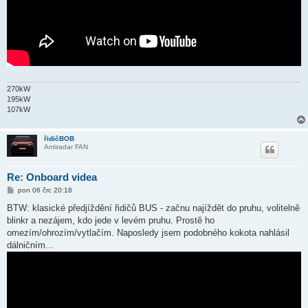
270kW
195kW
107kW
řidičBOB
Antiradar FAN
Re: Onboard videa
P
pon 06 črc 20:18
ř
í
BTW: klasické předjíždění řidičů BUS - začnu najíždět do pruhu, volitelně
s
blinkr a nezájem, kdo jede v levém pruhu. Prostě ho
p
ě
omezím/ohrozím/vytlačím. Naposledy jsem podobného kokota nahlásil
v
dálničním...
e
k