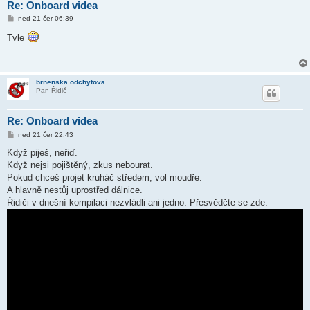
Re: Onboard videa
P
ned 21 čer 06:39
ř
í
Tvle
s
p
ě
v
e
brnenska.odchytova
k
Pan Řidič
Re: Onboard videa
P
ned 21 čer 22:43
ř
í
Když piješ, neřiď.
s
Když nejsi pojištěný, zkus nebourat.
p
ě
Pokud chceš projet kruháč středem, vol moudře.
v
A hlavně nestůj uprostřed dálnice.
e
k
Řidiči v dnešní kompilaci nezvládli ani jedno. Přesvědčte se zde: