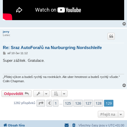
jerry
Letec
Re: Sraz AutoForařů na Nurburgring Nordschleife
P
stř 10 čer 11:12
ř
í
Super zážitek. Gratulace.
s
p
ě
v
e
„Přidej výkon a budeš rychlý na rovinkách. Ale uber hmotnost a budeš rychlý všude.“
k
Colin Chapman.
Odpovědět
Stránka
129
z
129
1
125
126
127
128
129
Předchozí
1282 příspěvků
…
Přejít na
Obsah fóra
Všechny časy jsou v
UTC+01:00