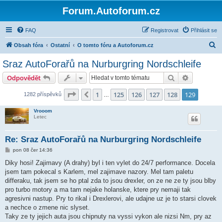
Forum.Autoforum.cz
FAQ
Registrovat
Přihlásit se
H
Obsah fóra
Ostatní
O tomto fóru a Autoforum.cz
l
Sraz AutoForařů na Nurburgring Nordschleife
e
Hledat
Pokročilé 
Odpovědět
d
a
Stránka
129
z
129
1
125
126
127
128
129
Předchozí
1282 příspěvků
…
t
Vrooom
Letec
Re: Sraz AutoForařů na Nurburgring Nordschleife
P
pon 08 čer 14:36
ř
í
Diky hosi! Zajimavy (A drahy) byl i ten vylet do 24/7 performance. Docela
s
jsem tam pokecal s Karlem, mel zajimave nazory. Mel tam paletu
p
ě
differaku, tak jsem se ho ptal zda to jsou drexler, on ze ne ze ty jsou blby
v
pro turbo motory a ma tam nejake holanske, ktere pry nemaji tak
e
k
agresivni nastup. Pry to rikal i Drexlerovi, ale udajne uz je to starsi clovek
a nechce o zmene nic slyset.
Taky ze ty jejich auta jsou chipnuty na vyssi vykon ale nizsi Nm, pry az