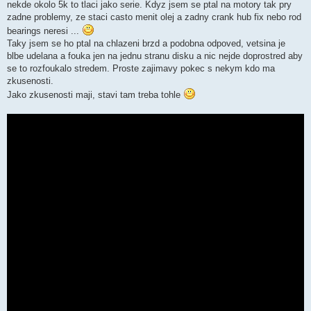
nekde okolo 5k to tlaci jako serie. Kdyz jsem se ptal na motory tak pry
zadne problemy, ze staci casto menit olej a zadny crank hub fix nebo rod
bearings neresi ...
Taky jsem se ho ptal na chlazeni brzd a podobna odpoved, vetsina je
blbe udelana a fouka jen na jednu stranu disku a nic nejde doprostred aby
se to rozfoukalo stredem. Proste zajimavy pokec s nekym kdo ma
zkusenosti.
Jako zkusenosti maji, stavi tam treba tohle