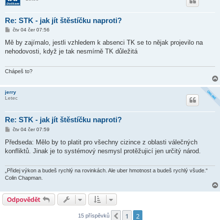
Re: STK - jak jít štěstíčku naproti?
P
čtv 04 čer 07:56
ř
í
Mě by zajímalo, jestli vzhledem k absenci TK se to nějak projevilo na
s
nehodovosti, když je tak nesmírně TK důležitá
p
ě
v
e
Chápeš to?
k
jerry
Letec
Re: STK - jak jít štěstíčku naproti?
P
čtv 04 čer 07:59
ř
í
Předseda: Mělo by to platit pro všechny cizince z oblasti válečných
s
konfliktů. Jinak je to systémový nesmysl protěžujicí jen určitý národ.
p
ě
v
e
„Přidej výkon a budeš rychlý na rovinkách. Ale uber hmotnost a budeš rychlý všude.“
k
Colin Chapman.
Odpovědět
1
2
Předchozí
15 příspěvků