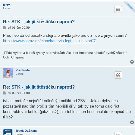
jerry
Letec
Re: STK - jak jít štěstíčku naproti?
P
stř 03 čer 09:59
ř
í
Proč neplatí od počátku stejná pravidla jako pro cizince z jiných zemí?
s
https://www.garaz.cz/clanek/servis-legi ... _url_varCC
p
ě
v
e
„Přidej výkon a budeš rychlý na rovinkách. Ale uber hmotnost a budeš rychlý všude.“
k
Colin Chapman.
Předseda
Letec
Re: STK - jak jít štěstíčku naproti?
P
stř 03 čer 21:00
ř
í
tvl asi protože největší válečný konflikt od 2SV... Jako kdyby ses
s
pozastavil nad tím proč s tím nepřišli dřív, tak by se tomu dalo říct
p
ě
konstruktovní kritika (jakž takž), ale tohle si jen bouchnul do ukrajnců. Je
v
ti líp?
e
k
Truck Daškam
Letec