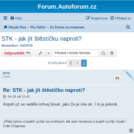
Forum.Autoforum.cz
FAQ
Registrovat
Přihlásit se
H
Obsah fóra
Pro řidiče
Ze života za volantem
l
STK - jak jít štěstíčku naproti?
e
Moderátor:
řidičBOB
d
Hledat
Pokročilé 
Odpovědět
a
1
2
Předchozí
15 příspěvků
t
jerry
Letec
Re: STK - jak jít štěstíčku naproti?
P
čtv 26 zář 11:42
ř
í
Aspoň už se nedělá mrtvej brouk, jako že je vše ok. I to je pokrok.
s
p
ě
v
e
„Přidej výkon a budeš rychlý na rovinkách. Ale uber hmotnost a budeš rychlý všude.“
k
Colin Chapman.