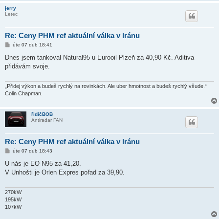
jerry
Letec
Re: Ceny PHM ref aktuální válka v Iránu
P
úte 07 dub 18:41
ř
í
Dnes jsem tankoval Natural95 u Eurooil Plzeň za 40,90 Kč. Aditiva
s
přidávám svoje.
p
ě
v
e
„Přidej výkon a budeš rychlý na rovinkách. Ale uber hmotnost a budeš rychlý všude.“
k
Colin Chapman.
řidičBOB
Antiradar FAN
Re: Ceny PHM ref aktuální válka v Iránu
P
úte 07 dub 18:43
ř
í
U nás je EO N95 za 41,20.
s
V Unhošti je Orlen Expres pořad za 39,90.
p
ě
v
e
270kW
k
195kW
107kW