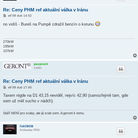
Re: Ceny PHM ref aktuální válka v Iránu
P
stř 08 dub 14:52
ř
í
no vidíš - Bureš na Pumpě zdražil benzín o korunu
s
p
ě
v
e
270kW
k
195kW
107kW
pavproch
Letec
Re: Ceny PHM ref aktuální válka v Iránu
P
stř 08 dub 17:40
ř
í
Taxem nigde na D1 43,15 neviděl, nejvíc 42,90 (samozřejmě tam, gde
s
sem už měl sucho v nádrži).
p
ě
v
e
Stáří NENÍ pro sraby, ale já srab sem. A geront k tomu.
k
řidičBOB
Antiradar FAN