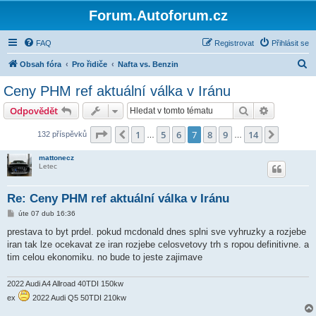
Forum.Autoforum.cz
FAQ
Registrovat
Přihlásit se
H
Obsah fóra
Pro řidiče
Nafta vs. Benzin
l
Ceny PHM ref aktuální válka v Iránu
e
Hledat
Pokročilé 
Odpovědět
d
a
Stránka
7
z
14
1
5
6
7
8
9
14
Předchozí
Další
132 příspěvků
…
…
t
mattonecz
Letec
Re: Ceny PHM ref aktuální válka v Iránu
P
úte 07 dub 16:36
ř
í
prestava to byt prdel. pokud mcdonald dnes splni sve vyhruzky a rozjebe
s
iran tak lze ocekavat ze iran rozjebe celosvetovy trh s ropou definitivne. a
p
ě
tim celou ekonomiku. no bude to jeste zajimave
v
e
k
2022 Audi A4 Allroad 40TDI 150kw
ex
2022 Audi Q5 50TDI 210kw