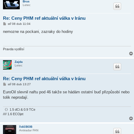
Brus
Letec
Re: Ceny PHM ref aktuální válka v Iránu
P
stř 08 dub 11:04
ř
í
nemozne na pockani, zazraky do hodiny
s
p
ě
v
e
Pravda vyděsí
k
Zajda
Letec
Re: Ceny PHM ref aktuální válka v Iránu
P
stř 08 dub 13:27
ř
í
EuroOil slevnil naftu pod 46 takže se hádám ostatní buď přizpůsobí nebo
s
tolik neprodají.
p
ě
v
e
《》1.5 dCi & 0.9 TCe
k
//// 1.6 ECOjet
řidičBOB
Antiradar FAN