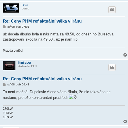
Brus
Letec
Re: Ceny PHM ref aktuální válka v Iránu
P
stř 08 dub 07:01
ř
í
už docela dlouho byla u nás nafta za 48.50, od dnešního Burešova
s
zastropování skočila na 49.50.. už je nám líp
p
ě
v
e
Pravda vyděsí
k
řidičBOB
Antiradar FAN
Re: Ceny PHM ref aktuální válka v Iránu
P
stř 08 dub 09:43
ř
í
To není možné! Dupalovic Alena včera říkala, že nic takového se
s
nestane, protože konkurenční prostředí
p
ě
v
e
270kW
k
195kW
107kW