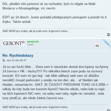
ř
í
Dík, předám info juniorovi ať sa rozhodne, bylo to něgde na Malé
s
Morávce v Altvaregebirge, víc nevím.
p
ě
v
EDIT po 14 dnech: Junior požádal předepsaným postupem a poslali ho k
e
k
šípku. Takže asitak.
Stáří NENÍ pro sraby, ale já srab sem. A geront k tomu.
pavproch
Letec
Re: Rychlodotazy
P
ned 22 bře 06:47
ř
í
Já su asi fuckt blbé.... fčera sem k narozkám dostal dva lupeny na Ajrony
s
14.června v HK - hezky!!!!!! Po několika letech zase pudu na rockový
p
ě
konzért, fčíl sem mi (po boji - tak blbě udělaný web sem už důůůho
v
neviděl) i koupil parkování u areálu na ten den, ale... ať hledám jak
e
k
hledám, nenacházím: JAKÝ JE ČASOVÝ PROGRAM TOHO 14.6.2006 =
odkdy do kdy bude ten konzért Ajronů? Nevíte někdo, nebo kde to najít...
na těch lupenech NIC není, na webu sem taky nigde nic nenašel.. teda
tuny pindů jo, ale nikde žádná časová osa...
Stáří NENÍ pro sraby, ale já srab sem. A geront k tomu.