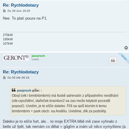
Re: Rychlodotazy
P
čtv 26 úno 19:20
ř
í
Nee. To platí pouze na P1.
s
p
ě
v
e
270kW
k
195kW
107kW
pavproch
Letec
Re: Rychlodotazy
P
čtv 05 bře 06:16
ř
í
s
pavproch
píše:
↑
p
ě
Obojí (vlk i brmbrbmbrm) má fsobě adrenalin z případného nestíhání
v
(vlk=zpoždění, stařeček brambor2 sa zas može kdykoli pocestě
e
k
popsuť). Uvidím, je to ešče daleko. Fčíl sa spíš kloním k temu
brmbrmbrm + park obch. na Andělu. Uvidíme, dík za podněty.
Daleko je to ešče furt, ale... to moje EXTRA blbě mě zase vyhnalo z
betle už fpět, tak nemám co dělat = gůglím a mám už něco vymyšleno (a