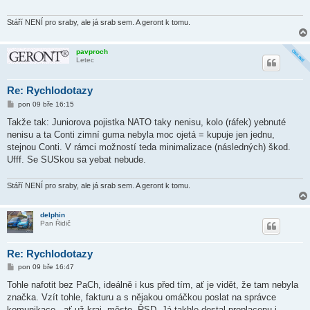
Stáří NENÍ pro sraby, ale já srab sem. A geront k tomu.
pavproch
Letec
Re: Rychlodotazy
P
pon 09 bře 16:15
ř
í
Takže tak: Juniorova pojistka NATO taky nenisu, kolo (ráfek) yebnuté
s
nenisu a ta Conti zimní guma nebyla moc ojetá = kupuje jen jednu,
p
ě
stejnou Conti. V rámci možností teda minimalizace (následných) škod.
v
Ufff. Se SUSkou sa yebat nebude.
e
k
Stáří NENÍ pro sraby, ale já srab sem. A geront k tomu.
delphin
Pan Řidič
Re: Rychlodotazy
P
pon 09 bře 16:47
ř
í
Tohle nafotit bez PaCh, ideálně i kus před tím, ať je vidět, že tam nebyla
s
značka. Vzít tohle, fakturu a s nějakou omáčkou poslat na správce
p
ě
komunikace - ať už kraj, město, ŘSD. Já takhle dostal proplacenu i