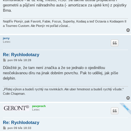
v
geometrii a půjčení náhradního auta (- amortizace za ujeté km) z pojistky
e
k
Brna.
Nejdřív Pionýr, pak Favorit, Fabie, Focus, Superby, Kodiaq a teď Octavia s Kodiaqem II
a Tourneo Custom. Ale Pionýr mi pořád zůstal...
jerry
Letec
Re: Rychlodotazy
P
pon 09 bře 18:28
ř
í
Důležité je, že tam není značka a že se jednalo o ojedinělou
s
neočekávanou díru na jinak dobrém povrchu. Pak to udělej, jak píše
p
ě
delphin.
v
e
k
„Přidej výkon a budeš rychlý na rovinkách. Ale uber hmotnost a budeš rychlý všude.“
Colin Chapman.
pavproch
Letec
Re: Rychlodotazy
P
pon 09 bře 18:33