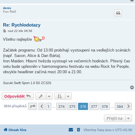
denis
Pan Řidič
Re: Rychlodotazy
P
ned 22 bře 06:56
ř
í
Všetko najlepšie
s
p
ě
Začátek programu: Od 13:00 probíhají vystoupení na vedlejších scénách
v
(např. Saxon, Alice & Dan Bárta).
e
k
Iron Maiden: Hlavní hvězda vystoupí ve večerních hodinách. Přesný čas
setu bude upřesněn v harmonogramu festivalu na webu Rock for People,
obvykle headliner začíná mezi 20:00 a 21:00.
Suzuki Swift Sport 1.6 5D ZC32S
Odpovědět
Stránka
376
z
384
1
374
375
376
377
378
384
Předchozí
D
3834 příspěvků
…
…
Přejít na
Obsah fóra
Všechny časy jsou v
UTC+01:00