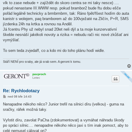
vlk to zase nebude + zajíždět do skoro centra se mi taky nesce) ....
pokud nenastane III.WWW resp. pokud brambor2 bude ftu dobu ešče
pořád legálně technicky a brmbrmbrm, tak: Ráno fpět/fšest hodím do auta
kanistr s wolejem, paq bramborem až do 100vježaté na Zličín, P+R, SMS
jízdenka 24h na krtka a rovnou na Anděl.
Já fcentru Phy už nebyl snad 20let neli dýl a ta moje kunzervativní
škeble nesnáší jakékoli novoty a rizika = nebudu rači nic nové zkůšať ani
vymýšlať.
To sem teda zvjedaff, co a kdo mi do toho plánu hodí widle.
Stáří NENÍ pro sraby, ale já srab sem. A geront k tomu.
pavproch
Letec
Re: Rychlodotazy
P
ned 08 bře 14:43
ř
í
Nenapadne někoho něco? Junior trefil na silnici díru (velkou) - guma na
s
sračky, ráfek možná taky.
p
ě
v
Vyfotit díru, zavolat PaCha (zdokumentovat) a vymáhat náhradu škody
e
k
po spráci silnic.... nenapadne někoho něco jaxi s tím inak pomoct, aby to
celé nemusel cálovat on?