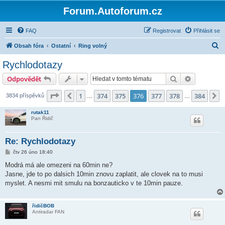
Forum.Autoforum.cz
FAQ
Registrovat
Přihlásit se
H
Obsah fóra
Ostatní
Ring volný
l
Rychlodotazy
e
Hledat
Pokročilé 
Odpovědět
d
a
Stránka
376
z
384
1
374
375
376
377
378
384
Předchozí
D
3834 příspěvků
…
…
t
rutak11
Pan Řidič
Re: Rychlodotazy
P
čtv 26 úno 18:40
ř
í
Modrá má ale omezeni na 60min ne?
s
Jasne, jde to po dalsich 10min znovu zaplatit, ale clovek na to musi
p
ě
myslet. A nesmi mit smulu na bonzauticko v te 10min pauze.
v
e
k
řidičBOB
Antiradar FAN