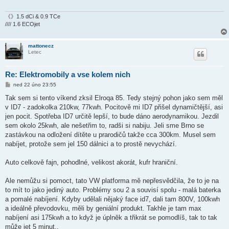
《》1.5 dCi & 0.9 TCe
//// 1.6 ECOjet
mattonecz
Letec
Re: Elektromobily a vse kolem nich
P
ned 22 úno 23:55
ř
í
Tak sem si tento víkend zksil Elroqa 85. Tedy stejný pohon jako sem měl
s
v ID7 - zadokolka 210kw, 77kwh. Pocitově mi ID7 přišel dynamičtější, asi
p
ě
jen pocit. Spotřeba ID7 určitě lepší, to bude dáno aerodynamikou. Jezdil
v
sem okolo 25kwh, ale nešetřim to, radši si nabiju. Jeli sme Brno se
e
k
zastávkou na odložení dítěte u prarodičů takže cca 300km. Musel sem
nabíjet, protože sem jel 150 dálnici a to prostě nevychází.
Auto celkově fajn, pohodlné, velikost akorát, kufr hraniční.
Ale nemůžu si pomoct, tato VW platforma mě nepřesvědčila, že to je na
to mít to jako jediný auto. Problémy sou 2 a souvisí spolu - malá baterka
a pomalé nabíjení. Kdyby udělali nějaký face id7, dali tam 800V, 100kwh
a ideálně převodovku, měli by geniální produkt. Takhle je tam max
nabíjení asi 175kwh a to když je úplněk a třikrát se pomodlíš, tak to tak
může jet 5 minut..