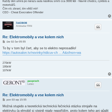
Každý den umírá po nárazu auta násilnou smrtí cca 3000 lidí - hlavně chodců, cyklistů a
motorkářů.
Čím víc zbraní, tím větší mír!
CEO - Cheat Execrative Offender
řidičBOB
Antiradar FAN
Re: Elektromobily a vse kolem nich
P
úte 02 čer 05:55
ř
í
To by v tom byl čert, aby se to elektro neprosadilo!
s
https://autosalon.tv/novinky/ridicuv-ch ... A&sfnsn=wa
p
ě
v
e
270kW
k
195kW
107kW
pavproch
Letec
Re: Elektromobily a vse kolem nich
P
pon 03 srp 15:55
ř
í
Možná stupido a teoretická technická řečnická otázka strojaře na
s
elektryku (a elmobil si stejně nigdy nepořídím, proto kolem teho ani gůglit
p