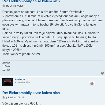
Re: Elektromobily a vse kolem nich
P
čtv 06 srp 09:25
ř
í
Dneska jsem se rozhodl, že s tím otočím Barum Otrokovice.
s
V porovnání s EX90 musím u Volva vyzvednout nativní Google mapy a
p
ě
plánování trasy, včetně dobíjení, přes ně. Škoda má svoji navi a proti těm
v
googlovským mapám, je to trochu 19. století. Ale ve finále to funguje
e
k
taky.
Pak co je velký rozdíl, tak to je dojezd, který uvádí palubák. U Volva to
sedělo vždy v podstatě na kilometr. U Elroqu (je to 60 baterka) to lítá
klidně o 100km. Vyjel jsem s dojezdem 422km a u Velké Bíteše, mám
dojezd 101 - rychlostní průměr 100km/h a spotřebu 21,4kWh/100km,
ujetých 206km.
Tohle koncern prostě neumí.
270kW
195kW
107kW
řidičBOB
Antiradar FAN
Re: Elektromobily a vse kolem nich
P
pát 07 srp 08:39
ř
í
Včera jsem ujel cca 650 km.