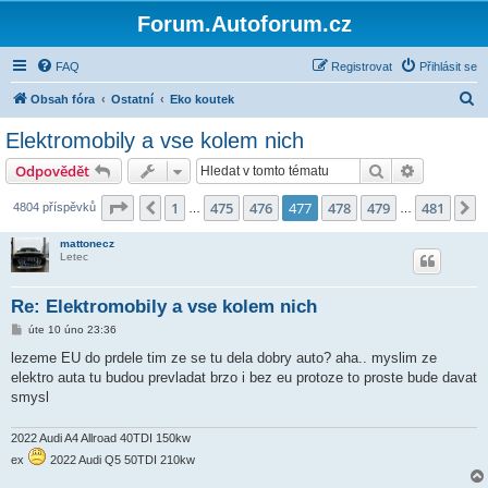
Forum.Autoforum.cz
FAQ
Registrovat
Přihlásit se
H
Obsah fóra
Ostatní
Eko koutek
l
Elektromobily a vse kolem nich
e
Hledat
Pokročilé 
Odpovědět
d
a
Stránka
477
z
481
1
475
476
477
478
479
481
Předchozí
D
4804 příspěvků
…
…
t
mattonecz
Letec
Re: Elektromobily a vse kolem nich
P
úte 10 úno 23:36
ř
í
lezeme EU do prdele tim ze se tu dela dobry auto? aha.. myslim ze
s
elektro auta tu budou prevladat brzo i bez eu protoze to proste bude davat
p
ě
smysl
v
e
k
2022 Audi A4 Allroad 40TDI 150kw
ex
2022 Audi Q5 50TDI 210kw