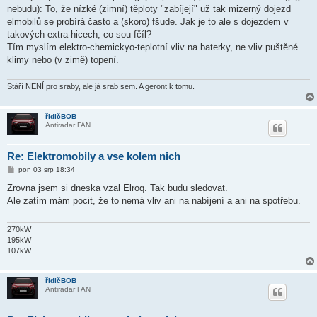
ě
nebudu): To, že nízké (zimní) těploty "zabíjejí" už tak mizerný dojezd
v
elmobilů se probírá často a (skoro) fšude. Jak je to ale s dojezdem v
e
k
takových extra-hicech, co sou fčíl?
Tím myslím elektro-chemickyo-teplotní vliv na baterky, ne vliv puštěné
klimy nebo (v zimě) topení.
Stáří NENÍ pro sraby, ale já srab sem. A geront k tomu.
řidičBOB
Antiradar FAN
Re: Elektromobily a vse kolem nich
P
pon 03 srp 18:34
ř
í
Zrovna jsem si dneska vzal Elroq. Tak budu sledovat.
s
Ale zatím mám pocit, že to nemá vliv ani na nabíjení a ani na spotřebu.
p
ě
v
e
270kW
k
195kW
107kW
řidičBOB
Antiradar FAN