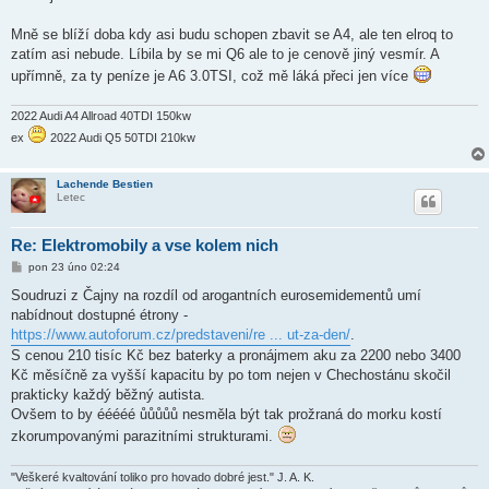
Mně se blíží doba kdy asi budu schopen zbavit se A4, ale ten elroq to
zatím asi nebude. Líbila by se mi Q6 ale to je cenově jiný vesmír. A
upřímně, za ty peníze je A6 3.0TSI, což mě láká přeci jen více
2022 Audi A4 Allroad 40TDI 150kw
ex
2022 Audi Q5 50TDI 210kw
Lachende Bestien
Letec
Re: Elektromobily a vse kolem nich
P
pon 23 úno 02:24
ř
í
Soudruzi z Čajny na rozdíl od arogantních eurosemidementů umí
s
nabídnout dostupné étrony -
p
ě
https://www.autoforum.cz/predstaveni/re ... ut-za-den/
.
v
S cenou 210 tisíc Kč bez baterky a pronájmem aku za 2200 nebo 3400
e
k
Kč měsíčně za vyšší kapacitu by po tom nejen v Chechostánu skočil
prakticky každý běžný autista.
Ovšem to by ééééé ůůůůů nesměla být tak prožraná do morku kostí
zkorumpovanými parazitními strukturami.
"Veškeré kvaltování toliko pro hovado dobré jest." J. A. K.