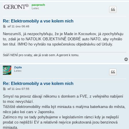
pavproch
Letec
Re: Elektromobily a vse kolem nich
P
stř 11 úno 06:46
ř
í
Nerozumíš, já nezpochybňuju, že je Made in Kocourkov, já zpochybňuju
s
to, zdali je to NATOLIK OBJEKTIVNĚ DOBRÉ auto NATO, aby vyhrálo
p
ě
ten titul. IMHO ho vyhrálo na společenskou objednávku od Uršuly.
v
e
k
Stáří NENÍ pro sraby, ale já srab sem. A geront k tomu.
Zajda
Letec
Re: Elektromobily a vse kolem nich
P
stř 11 úno 07:55
ř
í
Smysl na provoz dávají někomu s domkem a FVE, z veřejného nabíjení
s
to moc nevychází.
p
ě
Těžiště elektromobility měla být miniauta s malýma baterkama do města,
v
něco jako kei cars v Japonsku.
e
k
Zatímco my se tady pohybujeme v legislativním rámci kdy je nejlepší
prodat co nejtěžší EV a relativně nejvíce pokutovaná jsou benzinová
miniauta.