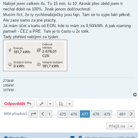
s
Nabíjel jsem celkem 4x. Tu 15 min, tu 10. Akorát přes oběd jsem ti
p
ě
nechal dobít na 100%. Jinak jenom došťouchnutí.
v
Musím říct, že ty rychlonabíječky jsou fajn. Tam se to sype fakt pěkně.
e
k
Ale zase samo za jiné prachy.
Já mám účet a kartu od EON, kde to mám za 9,50/kWh. A pak roaming
partneři - ČEZ a PRE. Tam je to často u 2x tolik.
Tady přehled nabíjení za týden:
270kW
195kW
107kW
Odpovědět
Stránka
477
z
481
1
475
476
477
478
479
481
Předchozí
D
4804 příspěvků
…
…
Přejít na