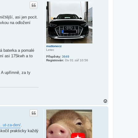
h
o
r
u
tější, asi jen pocit.
ávkou na odložení
mattonecz
Letec
lá baterka a pomalé
ení asi 175kwh a to
Příspěvky:
3649
Registrován:
čtv 01 zář 10:56
. A upřímně, za ty
N
a
h
o
r
u
. ut-za-den/
.
kočil prakticky každý