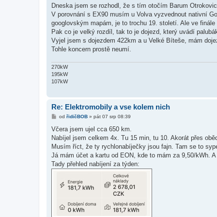
í
Dneska jsem se rozhodl, že s tím otočím Barum Otrokovic
s
V porovnání s EX90 musím u Volva vyzvednout nativní Goog
p
ě
googlovským mapám, je to trochu 19. století. Ale ve finále 
v
Pak co je velký rozdíl, tak to je dojezd, který uvádí palubá
e
k
Vyjel jsem s dojezdem 422km a u Velké Bíteše, mám doje
Tohle koncern prostě neumí.
270kW
195kW
107kW
Re: Elektromobily a vse kolem nich
P
od
řidičBOB
»
pát 07 srp 08:39
ř
í
Včera jsem ujel cca 650 km.
s
Nabíjel jsem celkem 4x. Tu 15 min, tu 10. Akorát přes obě
p
ě
Musím říct, že ty rychlonabíječky jsou fajn. Tam se to syp
v
Já mám účet a kartu od EON, kde to mám za 9,50/kWh. A pa
e
k
Tady přehled nabíjení za týden: