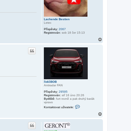
Lachende Bestien
Letec
Příspěvky:
2067
Registrován:
sob 18 čer 15:13
N
a
h
o
r
u
řidičBOB
Antiradar FAN
Příspěvky:
29595
Registrován:
stř 16 úno 20:26
Bydliště:
furt rovně a pak druhý barák
vpravo
K
Kontaktovat uživatele:
o
n
N
t
a
a
h
k
o
t
r
o