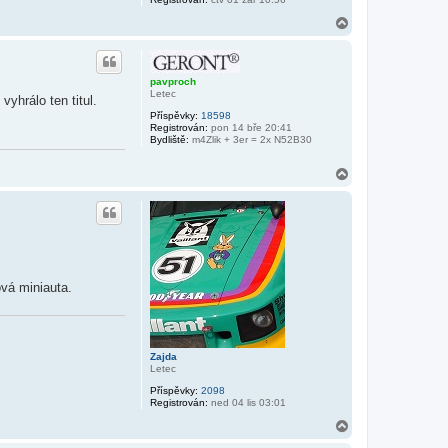
N
a
h
o
r
pavproch
u
Letec
hrálo ten titul.
Příspěvky:
18598
Registrován:
pon 14 bře 20:41
Bydliště:
m4Zlik + 3er = 2x N52B30
N
a
h
o
r
u
ová miniauta.
Zajda
Letec
Příspěvky:
2098
Registrován:
ned 04 lis 03:01
N
a