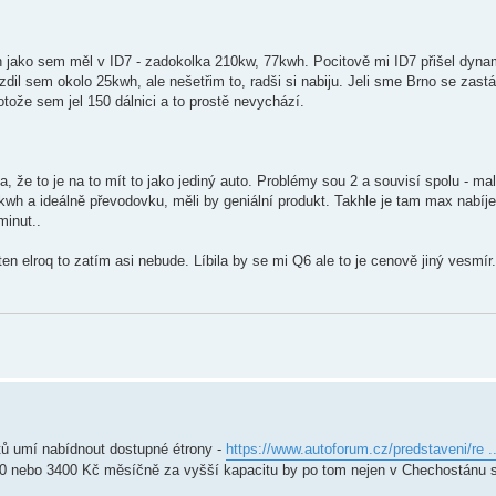
 jako sem měl v ID7 - zadokolka 210kw, 77kwh. Pocitově mi ID7 přišel dynamič
dil sem okolo 25kwh, ale nešetřim to, radši si nabiju. Jeli sme Brno se zast
tože sem jel 150 dálnici a to prostě nevychází.
 že to je na to mít to jako jediný auto. Problémy sou 2 a souvisí spolu - ma
0kwh a ideálně převodovku, měli by geniální produkt. Takhle je tam max nabíj
minut..
en elroq to zatím asi nebude. Líbila by se mi Q6 ale to je cenově jiný vesmír
tů umí nabídnout dostupné étrony -
https://www.autoforum.cz/predstaveni/re ..
0 nebo 3400 Kč měsíčně za vyšší kapacitu by po tom nejen v Chechostánu s