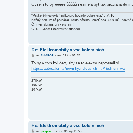
v
Ovšem to by ééééé ůůůůů nesměla být tak prožraná do mo
e
k
"Veškeré kvaltování toliko pro hovado dobré jest." J. A. K.
Každý den umírá po nárazu auta násilnou smrtí cca 3000 lidí - hlavně 
Čím víc zbraní, tím větší mír!
CEO - Cheat Execrative Offender
Re: Elektromobily a vse kolem nich
P
od
řidičBOB
»
úte 02 čer 05:55
ř
í
To by v tom byl čert, aby se to elektro neprosadilo!
s
https://autosalon.tv/novinky/ridicuv-ch ... A&sfnsn=wa
p
ě
v
e
270kW
k
195kW
107kW
Re: Elektromobily a vse kolem nich
P
od
pavproch
»
pon 03 srp 15:55