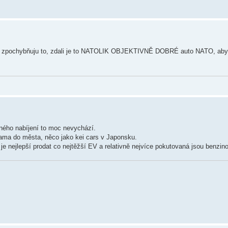
á zpochybňuju to, zdali je to NATOLIK OBJEKTIVNĚ DOBRÉ auto NATO, aby vy
ého nabíjení to moc nevychází.
kama do města, něco jako kei cars v Japonsku.
e nejlepší prodat co nejtěžší EV a relativně nejvíce pokutovaná jsou benzin