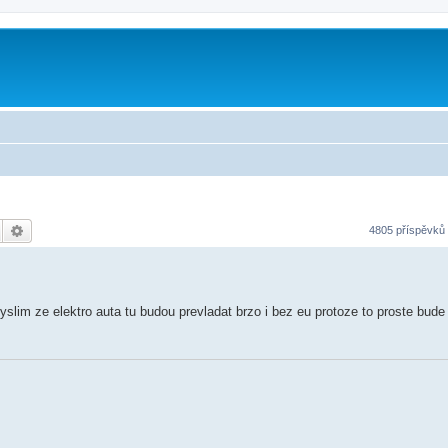
Hledat
Pokročilé hledání
4805 příspěvků
yslim ze elektro auta tu budou prevladat brzo i bez eu protoze to proste bud