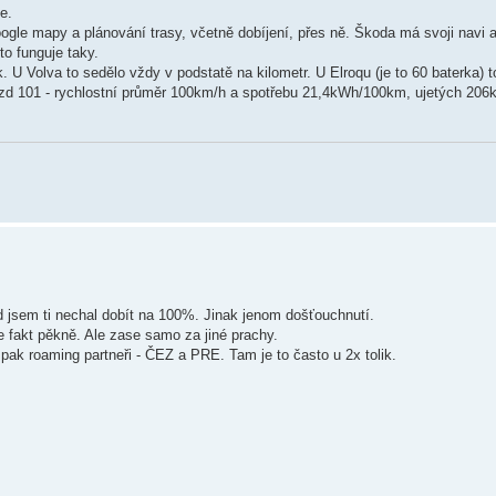
e.
le mapy a plánování trasy, včetně dobíjení, přes ně. Škoda má svoji navi a
to funguje taky.
k. U Volva to sedělo vždy v podstatě na kilometr. U Elroqu (je to 60 baterka) t
zd 101 - rychlostní průměr 100km/h a spotřebu 21,4kWh/100km, ujetých 206
d jsem ti nechal dobít na 100%. Jinak jenom došťouchnutí.
e fakt pěkně. Ale zase samo za jiné prachy.
k roaming partneři - ČEZ a PRE. Tam je to často u 2x tolik.