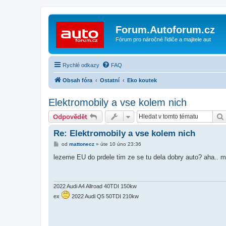
Forum.Autoforum.cz
Fórum pro náročné řidiče a majitele aut
Rychlé odkazy
FAQ
Obsah fóra
Ostatní
Eko koutek
Elektromobily a vse kolem nich
Odpovědět
Re: Elektromobily a vse kolem nich
P
od
mattonecz
»
úte 10 úno 23:36
ř
í
lezeme EU do prdele tim ze se tu dela dobry auto? aha.. m
s
p
ě
v
e
2022 Audi A4 Allroad 40TDI 150kw
k
ex
2022 Audi Q5 50TDI 210kw