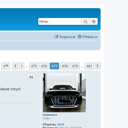
Hledat
Pokročilé hledání
Registrovat
Přihlásit se
Stránka
477
z
481
1
475
476
477
478
479
481
Předchozí
Další
…
…
e davat smysl
mattonecz
Letec
Příspěvky:
3649
Registrován:
čtv 01 zář 10:56