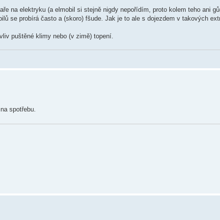
ře na elektryku (a elmobil si stejně nigdy nepořídím, proto kolem teho ani gů
bilů se probírá často a (skoro) fšude. Jak je to ale s dojezdem v takových ext
vliv puštěné klimy nebo (v zimě) topení.
 na spotřebu.