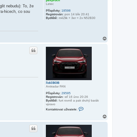
pavproch
v
u
Letec
glit nebudu): To, že
a
t
Příspěvky:
18598
ra-hicech, co sou
u
Registrován:
pon 14 bře 20:41
ž
Bydliště:
m4Zlik + 3er = 2x N52B30
i
v
a
t
e
N
l
a
e
h
ř
i
o
d
r
i
u
č
B
O
B
řidičBOB
Antiradar FAN
Příspěvky:
29595
Registrován:
stř 16 úno 20:26
Bydliště:
furt rovně a pak druhý barák
vpravo
K
Kontaktovat uživatele:
o
n
N
t
a
a
h
k
o
t
r
o
v