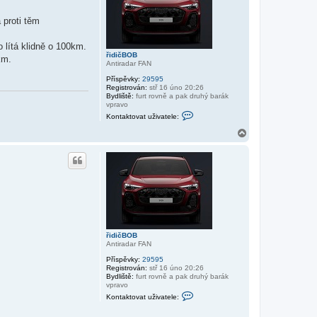
u
a
t
 proti těm
u
ž
i
o lítá klidně o 100km.
v
řidičBOB
km.
a
Antiradar FAN
t
e
Příspěvky:
29595
l
Registrován:
stř 16 úno 20:26
e
Bydliště:
furt rovně a pak druhý barák
ř
vpravo
i
K
Kontaktovat uživatele:
d
o
i
n
N
č
t
a
B
a
h
O
k
B
o
t
r
o
v
u
a
t
u
ž
i
v
řidičBOB
a
Antiradar FAN
t
e
Příspěvky:
29595
l
Registrován:
stř 16 úno 20:26
e
Bydliště:
furt rovně a pak druhý barák
ř
vpravo
i
K
Kontaktovat uživatele:
d
o
i
n
č