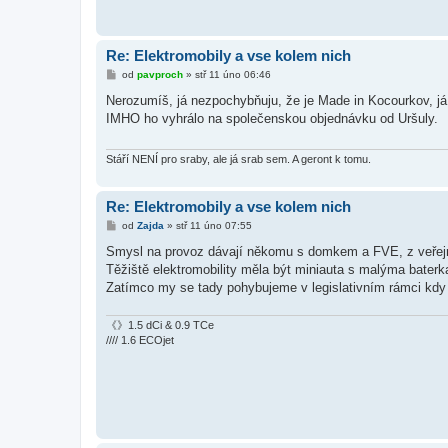
Re: Elektromobily a vse kolem nich
P
od
pavproch
»
stř 11 úno 06:46
ř
í
Nerozumíš, já nezpochybňuju, že je Made in Kocourkov, j
s
IMHO ho vyhrálo na společenskou objednávku od Uršuly.
p
ě
v
e
Stáří NENÍ pro sraby, ale já srab sem. A geront k tomu.
k
Re: Elektromobily a vse kolem nich
P
od
Zajda
»
stř 11 úno 07:55
ř
í
Smysl na provoz dávají někomu s domkem a FVE, z veřejn
s
Těžiště elektromobility měla být miniauta s malýma bater
p
ě
Zatímco my se tady pohybujeme v legislativním rámci kdy j
v
e
k
《》1.5 dCi & 0.9 TCe
//// 1.6 ECOjet