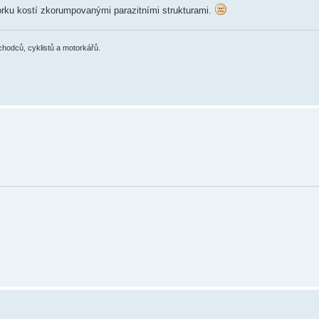
rku kostí zkorumpovanými parazitními strukturami.
chodců, cyklistů a motorkářů.