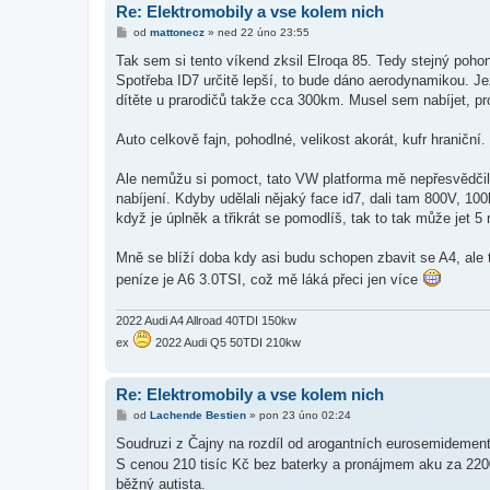
Re: Elektromobily a vse kolem nich
P
od
mattonecz
»
ned 22 úno 23:55
ř
í
Tak sem si tento víkend zksil Elroqa 85. Tedy stejný pohon
s
Spotřeba ID7 určitě lepší, to bude dáno aerodynamikou. Jez
p
ě
dítěte u prarodičů takže cca 300km. Musel sem nabíjet, pro
v
e
k
Auto celkově fajn, pohodlné, velikost akorát, kufr hraniční.
Ale nemůžu si pomoct, tato VW platforma mě nepřesvědčila,
nabíjení. Kdyby udělali nějaký face id7, dali tam 800V, 10
když je úplněk a třikrát se pomodlíš, tak to tak může jet 5 
Mně se blíží doba kdy asi budu schopen zbavit se A4, ale t
peníze je A6 3.0TSI, což mě láká přeci jen více
2022 Audi A4 Allroad 40TDI 150kw
ex
2022 Audi Q5 50TDI 210kw
Re: Elektromobily a vse kolem nich
P
od
Lachende Bestien
»
pon 23 úno 02:24
ř
í
Soudruzi z Čajny na rozdíl od arogantních eurosemidemen
s
S cenou 210 tisíc Kč bez baterky a pronájmem aku za 220
p
ě
běžný autista.