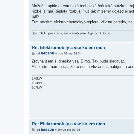
ř
í
Možná stupido a teoretická technická řečnická otázka stroja
s
nízké (zimní) těploty "zabíjejí" už tak mizerný dojezd elmo
p
ě
fčíl?
v
Tím myslím elektro-chemickyo-teplotní vliv na baterky, ne 
e
k
Stáří NENÍ pro sraby, ale já srab sem. A geront k tomu.
Re: Elektromobily a vse kolem nich
P
od
řidičBOB
»
pon 03 srp 18:34
ř
í
Zrovna jsem si dneska vzal Elroq. Tak budu sledovat.
s
Ale zatím mám pocit, že to nemá vliv ani na nabíjení a ani
p
ě
v
e
270kW
k
195kW
107kW
Re: Elektromobily a vse kolem nich
P
od
řidičBOB
»
čtv 06 srp 09:25
ř