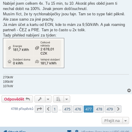
s
Nabíjel jsem celkem 4x. Tu 15 min, tu 10. Akorát přes oběd jsem ti
p
ě
nechal dobít na 100%. Jinak jenom došťouchnutí.
v
Musím říct, že ty rychlonabíječky jsou fajn. Tam se to sype fakt pěkně.
e
k
Ale zase samo za jiné prachy.
Já mám účet a kartu od EON, kde to mám za 9,50/kWh. A pak roaming
partneři - ČEZ a PRE. Tam je to často u 2x tolik.
Tady přehled nabíjení za týden:
270kW
195kW
107kW
Odpovědět
Stránka
477
z
479
1
475
476
477
478
479
Předchozí
Další
4788 příspěvků
…
Přejít na