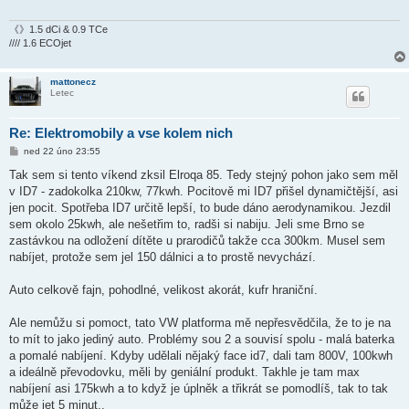
《》1.5 dCi & 0.9 TCe
//// 1.6 ECOjet
mattonecz
Letec
Re: Elektromobily a vse kolem nich
P
ned 22 úno 23:55
ř
í
Tak sem si tento víkend zksil Elroqa 85. Tedy stejný pohon jako sem měl
s
v ID7 - zadokolka 210kw, 77kwh. Pocitově mi ID7 přišel dynamičtější, asi
p
ě
jen pocit. Spotřeba ID7 určitě lepší, to bude dáno aerodynamikou. Jezdil
v
sem okolo 25kwh, ale nešetřim to, radši si nabiju. Jeli sme Brno se
e
k
zastávkou na odložení dítěte u prarodičů takže cca 300km. Musel sem
nabíjet, protože sem jel 150 dálnici a to prostě nevychází.
Auto celkově fajn, pohodlné, velikost akorát, kufr hraniční.
Ale nemůžu si pomoct, tato VW platforma mě nepřesvědčila, že to je na
to mít to jako jediný auto. Problémy sou 2 a souvisí spolu - malá baterka
a pomalé nabíjení. Kdyby udělali nějaký face id7, dali tam 800V, 100kwh
a ideálně převodovku, měli by geniální produkt. Takhle je tam max
nabíjení asi 175kwh a to když je úplněk a třikrát se pomodlíš, tak to tak
může jet 5 minut..