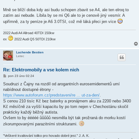
Mně se blíží doba kdy asi budu schopen zbavit se A4, ale ten elroq to
zatím asi nebude. Líbila by se mi Q6 ale to je cenově jiný vesmír. A
upřímně, za ty peníze je A6 3.0TSI, což mě láká přeci jen více
2022 Audi A4 Allroad 40TDI 150kw
ex
2022 Audi Q5 50TDI 210kw
Lachende Bestien
Letec
Re: Elektromobily a vse kolem nich
P
pon 23 úno 02:24
ř
í
Soudruzi z Čajny na rozdíl od arogantních eurosemidementů umí
s
nabídnout dostupné étrony -
p
ě
https://www.autoforum.cz/predstaveni/re ... ut-za-den/
.
v
S cenou 210 tisíc Kč bez baterky a pronájmem aku za 2200 nebo 3400
e
k
Kč měsíčně za vyšší kapacitu by po tom nejen v Chechostánu skočil
prakticky každý běžný autista.
Ovšem to by ééééé ůůůůů nesměla být tak prožraná do morku kostí
zkorumpovanými parazitními strukturami.
"Veškeré kvaltování toliko pro hovado dobré jest." J. A. K.