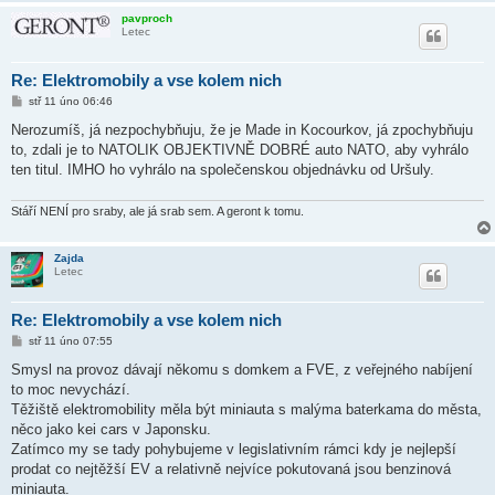
pavproch
Letec
Re: Elektromobily a vse kolem nich
P
stř 11 úno 06:46
ř
í
Nerozumíš, já nezpochybňuju, že je Made in Kocourkov, já zpochybňuju
s
to, zdali je to NATOLIK OBJEKTIVNĚ DOBRÉ auto NATO, aby vyhrálo
p
ě
ten titul. IMHO ho vyhrálo na společenskou objednávku od Uršuly.
v
e
k
Stáří NENÍ pro sraby, ale já srab sem. A geront k tomu.
Zajda
Letec
Re: Elektromobily a vse kolem nich
P
stř 11 úno 07:55
ř
í
Smysl na provoz dávají někomu s domkem a FVE, z veřejného nabíjení
s
to moc nevychází.
p
ě
Těžiště elektromobility měla být miniauta s malýma baterkama do města,
v
něco jako kei cars v Japonsku.
e
k
Zatímco my se tady pohybujeme v legislativním rámci kdy je nejlepší
prodat co nejtěžší EV a relativně nejvíce pokutovaná jsou benzinová
miniauta.