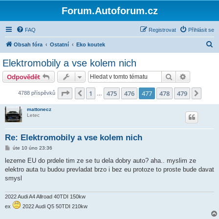
Forum.Autoforum.cz
FAQ
Registrovat
Přihlásit se
H
Obsah fóra
Ostatní
Eko koutek
l
Elektromobily a vse kolem nich
e
Hledat
Pokročilé 
Odpovědět
d
a
Stránka
477
z
479
1
475
476
477
478
479
Předchozí
Další
4788 příspěvků
…
t
mattonecz
Letec
Re: Elektromobily a vse kolem nich
P
úte 10 úno 23:36
ř
í
lezeme EU do prdele tim ze se tu dela dobry auto? aha.. myslim ze
s
elektro auta tu budou prevladat brzo i bez eu protoze to proste bude davat
p
ě
smysl
v
e
k
2022 Audi A4 Allroad 40TDI 150kw
ex
2022 Audi Q5 50TDI 210kw