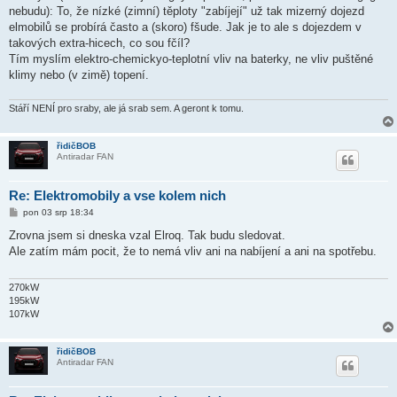
ě
nebudu): To, že nízké (zimní) těploty "zabíjejí" už tak mizerný dojezd
v
elmobilů se probírá často a (skoro) fšude. Jak je to ale s dojezdem v
e
k
takových extra-hicech, co sou fčíl?
Tím myslím elektro-chemickyo-teplotní vliv na baterky, ne vliv puštěné
klimy nebo (v zimě) topení.
Stáří NENÍ pro sraby, ale já srab sem. A geront k tomu.
řidičBOB
Antiradar FAN
Re: Elektromobily a vse kolem nich
P
pon 03 srp 18:34
ř
í
Zrovna jsem si dneska vzal Elroq. Tak budu sledovat.
s
Ale zatím mám pocit, že to nemá vliv ani na nabíjení a ani na spotřebu.
p
ě
v
e
270kW
k
195kW
107kW
řidičBOB
Antiradar FAN