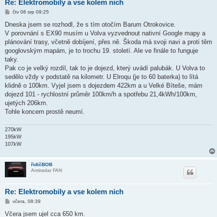
Re: Elektromobily a vse kolem nich
P
čtv 06 srp 09:25
ř
í
Dneska jsem se rozhodl, že s tím otočím Barum Otrokovice.
s
V porovnání s EX90 musím u Volva vyzvednout nativní Google mapy a
p
ě
plánování trasy, včetně dobíjení, přes ně. Škoda má svoji navi a proti těm
v
googlovským mapám, je to trochu 19. století. Ale ve finále to funguje
e
k
taky.
Pak co je velký rozdíl, tak to je dojezd, který uvádí palubák. U Volva to
sedělo vždy v podstatě na kilometr. U Elroqu (je to 60 baterka) to lítá
klidně o 100km. Vyjel jsem s dojezdem 422km a u Velké Bíteše, mám
dojezd 101 - rychlostní průměr 100km/h a spotřebu 21,4kWh/100km,
ujetých 206km.
Tohle koncern prostě neumí.
270kW
195kW
107kW
řidičBOB
Antiradar FAN
Re: Elektromobily a vse kolem nich
P
včera, 08:39
ř
í
Včera jsem ujel cca 650 km.