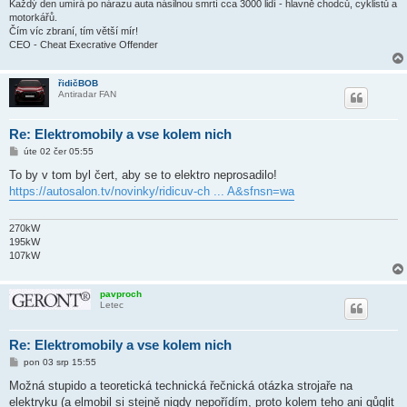
Každý den umírá po nárazu auta násilnou smrtí cca 3000 lidí - hlavně chodců, cyklistů a
motorkářů.
Čím víc zbraní, tím větší mír!
CEO - Cheat Execrative Offender
řidičBOB
Antiradar FAN
Re: Elektromobily a vse kolem nich
P
úte 02 čer 05:55
ř
í
To by v tom byl čert, aby se to elektro neprosadilo!
s
https://autosalon.tv/novinky/ridicuv-ch ... A&sfnsn=wa
p
ě
v
e
270kW
k
195kW
107kW
pavproch
Letec
Re: Elektromobily a vse kolem nich
P
pon 03 srp 15:55
ř
í
Možná stupido a teoretická technická řečnická otázka strojaře na
s
elektryku (a elmobil si stejně nigdy nepořídím, proto kolem teho ani gůglit
p