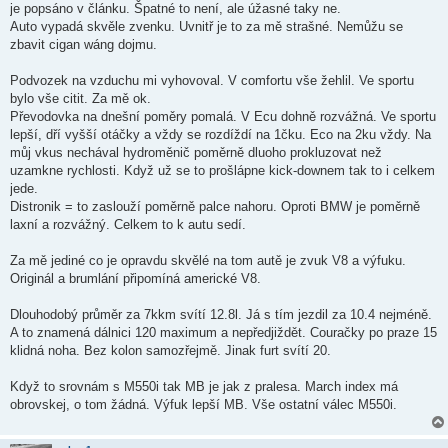
je popsáno v článku. Špatné to není, ale úžasné taky ne.
Auto vypadá skvěle zvenku. Uvnitř je to za mě strašné. Nemůžu se
zbavit cigan wáng dojmu.
Podvozek na vzduchu mi vyhovoval. V comfortu vše žehlil. Ve sportu
bylo vše citit. Za mě ok.
Převodovka na dnešní poměry pomalá. V Ecu dohně rozvážná. Ve sportu
lepší, dří vyšší otáčky a vždy se rozdíždí na 1čku. Eco na 2ku vždy. Na
můj vkus nechával hydroměnič poměrně dluoho prokluzovat než
uzamkne rychlosti. Když už se to prošlápne kick-downem tak to i celkem
jede.
Distronik = to zaslouží poměrně palce nahoru. Oproti BMW je poměrně
laxní a rozvážný. Celkem to k autu sedí.
Za mě jediné co je opravdu skvělé na tom autě je zvuk V8 a výfuku.
Originál a brumlání připomíná americké V8.
Dlouhodobý průměr za 7kkm svítí 12.8l. Já s tím jezdil za 10.4 nejméně.
A to znamená dálnici 120 maximum a nepředjiždět. Couračky po praze 15
klidná noha. Bez kolon samozřejmě. Jinak furt svítí 20.
Když to srovnám s M550i tak MB je jak z pralesa. March index má
obrovskej, o tom žádná. Výfuk lepší MB. Vše ostatní válec M550i.