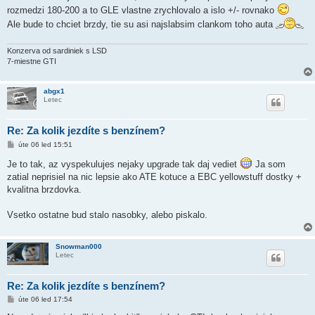
k
rozmedzi 180-200 a to GLE vlastne zrychlovalo a islo +/- rovnako
Ale bude to chciet brzdy, tie su asi najslabsim clankom toho auta
Konzerva od sardiniek s LSD
7-miestne GTI
abgx1
Letec
Re: Za kolik jezdíte s benzínem?
P
úte 06 led 15:51
ř
í
Je to tak, az vyspekulujes nejaky upgrade tak daj vediet
Ja som
s
zatial neprisiel na nic lepsie ako ATE kotuce a EBC yellowstuff dostky +
p
ě
kvalitna brzdovka.
v
e
k
Vsetko ostatne bud stalo nasobky, alebo piskalo.
Snowman000
Letec
Re: Za kolik jezdíte s benzínem?
P
úte 06 led 17:54
ř