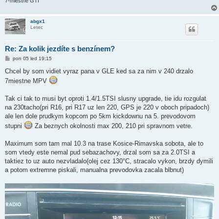
7-miestne GTI
abgx1
Letec
Re: Za kolik jezdíte s benzínem?
P
pon 05 led 19:15
ř
í
Chcel by som vidiet vyraz pana v GLE ked sa za nim v 240 drzalo
s
7miestne MPV
p
ě
v
Tak ci tak to musi byt oproti 1.4/1.5TSI slusny upgrade, tie idu rozgulat
e
k
na 230tacho(pri R16, pri R17 uz len 220, GPS je 220 v oboch pripadoch)
ale len dole prudkym kopcom po 5km kickdownu na 5. prevodovom
stupni
Za beznych okolnosti max 200, 210 pri spravnom vetre.
Maximum som tam mal 10.3 na trase Kosice-Rimavska sobota, ale to
som vtedy este nemal pud sebazachovy, drzal som sa za 2.0TSI a
taktiez to uz auto nezvladalo(olej cez 130°C, stracalo vykon, brzdy dymili
a potom extremne piskali, manualna prevodovka zacala blbnut)