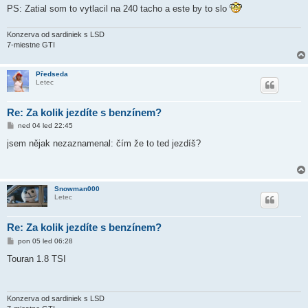
PS: Zatial som to vytlacil na 240 tacho a este by to slo
Konzerva od sardiniek s LSD
7-miestne GTI
Předseda
Letec
Re: Za kolik jezdíte s benzínem?
P
ned 04 led 22:45
ř
í
jsem nějak nezaznamenal: čím že to ted jezdíš?
s
p
ě
v
e
Snowman000
k
Letec
Re: Za kolik jezdíte s benzínem?
P
pon 05 led 06:28
ř
í
Touran 1.8 TSI
s
p
ě
v
e
Konzerva od sardiniek s LSD
k