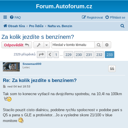
Forum.Autoforum.cz
FAQ
Registrovat
Přihlásit se
H
Obsah fóra
Pro řidiče
Nafta vs. Benzin
l
Za kolik jezdíte s benzínem?
e
Hledat
Pokročilé 
Odpovědět
d
a
Stránka
233
z
233
1
229
230
231
232
233
Předchozí
2329 příspěvků
…
t
Snowman000
Letec
Re: Za kolik jezdíte s benzínem?
P
ned 04 led 18:53
ř
í
Tak som to konecne vytlacil na dvojcifernu spotrebu, na 10,4l na 100km
s
p
ě
v
Stacilo pouzit cisto dialnicu, podobne rychlu spolocnost v podobe pani s
e
k
Q5 a pana s GLE a protivietor...Jo a vysledne skore 21/100 v blue
monitore