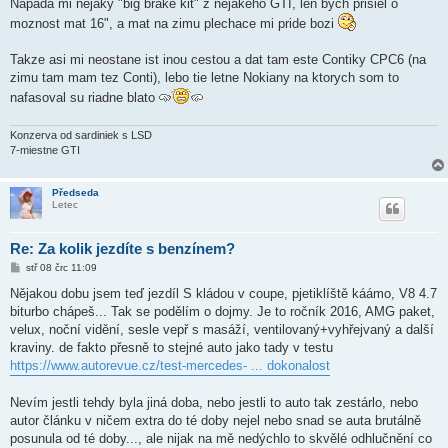
í
Napada mi nejaky "big brake kit" z nejakeho GTI, len bych prisiel o
s
moznost mat 16", a mat na zimu plechace mi pride bozi
p
ě
v
Takze asi mi neostane ist inou cestou a dat tam este Contiky CPC6 (na
e
k
zimu tam mam tez Conti), lebo tie letne Nokiany na ktorych som to
nafasoval su riadne blato
Konzerva od sardiniek s LSD
7-miestne GTI
Předseda
Letec
Re: Za kolik jezdíte s benzínem?
P
stř 08 črc 11:09
ř
í
Nějakou dobu jsem teď jezdíl S kládou v coupe, pjetiklíště káámo, V8 4.7
s
biturbo chápeš... Tak se podělím o dojmy. Je to ročník 2016, AMG paket,
p
ě
velux, noční vidění, sesle vepř s masáží, ventilovaný+vyhřejvaný a další
v
kraviny. de fakto přesně to stejné auto jako tady v testu
e
k
https://www.autorevue.cz/test-mercedes- ... dokonalost
Nevím jestli tehdy byla jiná doba, nebo jestli to auto tak zestárlo, nebo
autor článku v ničem extra do té doby nejel nebo snad se auta brutálně
posunula od té doby..., ale nijak na mě nedýchlo to skvělé odhlučnění co