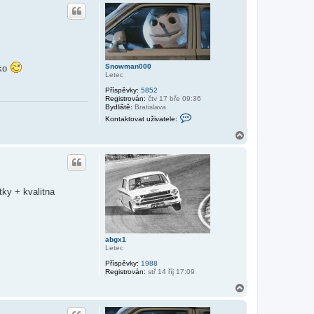
h
o
r
u
Snowman000
ako
Letec
Příspěvky:
5852
Registrován:
čtv 17 bře 09:36
Bydliště:
Bratislava
K
Kontaktovat uživatele:
o
n
N
t
a
a
h
k
o
t
r
o
v
u
tky + kvalitna
a
t
u
ž
i
v
abgx1
a
Letec
t
e
Příspěvky:
1988
l
Registrován:
stř 14 říj 17:09
e
S
N
n
a
o
h
w