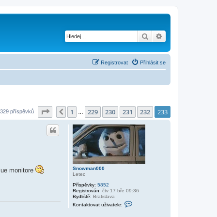
Hledat
Pokročilé hledání
Registrovat
Přihlásit se
Stránka
233
z
233
1
229
230
231
232
233
Předchozí
329 příspěvků
…
Snowman000
blue monitore
Letec
Příspěvky:
5852
Registrován:
čtv 17 bře 09:36
Bydliště:
Bratislava
K
Kontaktovat uživatele:
o
n