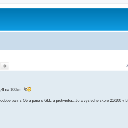
Hledat
Pokročilé hledání
2
10,4l na 100km
 podobe pani s Q5 a pana s GLE a protivietor...Jo a vysledne skore 21/100 v 