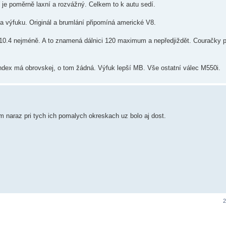
 je poměrně laxní a rozvážný. Celkem to k autu sedí.
a výfuku. Originál a brumlání připomíná americké V8.
a 10.4 nejméně. A to znamená dálnici 120 maximum a nepředjiždět. Couračky p
ndex má obrovskej, o tom žádná. Výfuk lepší MB. Vše ostatní válec M550i.
 naraz pri tych ich pomalych okreskach uz bolo aj dost.
2