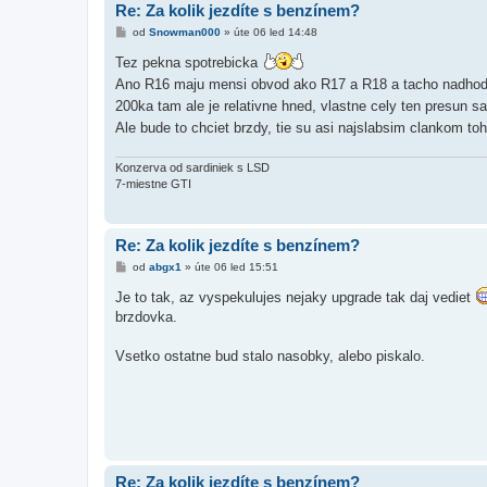
Re: Za kolik jezdíte s benzínem?
P
od
Snowman000
»
úte 06 led 14:48
ř
í
Tez pekna spotrebicka
s
Ano R16 maju mensi obvod ako R17 a R18 a tacho nadhodnoc
p
ě
200ka tam ale je relativne hned, vlastne cely ten presun 
v
e
Ale bude to chciet brzdy, tie su asi najslabsim clankom to
k
Konzerva od sardiniek s LSD
7-miestne GTI
Re: Za kolik jezdíte s benzínem?
P
od
abgx1
»
úte 06 led 15:51
ř
í
Je to tak, az vyspekulujes nejaky upgrade tak daj vediet
s
brzdovka.
p
ě
v
Vsetko ostatne bud stalo nasobky, alebo piskalo.
e
k
Re: Za kolik jezdíte s benzínem?