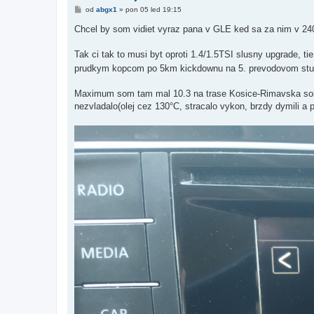
P
od
abgx1
»
pon 05 led 19:15
ř
í
Chcel by som vidiet vyraz pana v GLE ked sa za nim v 2
s
p
ě
Tak ci tak to musi byt oproti 1.4/1.5TSI slusny upgrade, ti
v
prudkym kopcom po 5km kickdownu na 5. prevodovom st
e
k
Maximum som tam mal 10.3 na trase Kosice-Rimavska sobot
nezvladalo(olej cez 130°C, stracalo vykon, brzdy dymili a