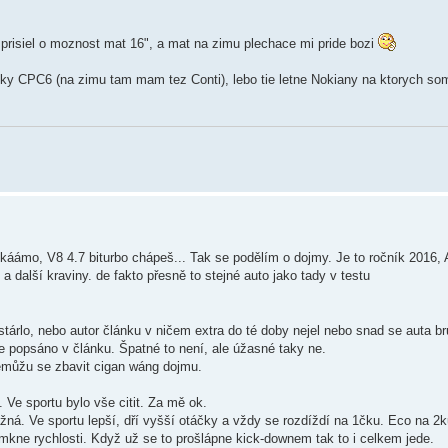
 prisiel o moznost mat 16", a mat na zimu plechace mi pride bozi
iky CPC6 (na zimu tam mam tez Conti), lebo tie letne Nokiany na ktorych so
ě káámo, V8 4.7 biturbo chápeš... Tak se podělím o dojmy. Je to ročník 2016,
 další kraviny. de fakto přesně to stejné auto jako tady v testu
zestárlo, nebo autor článku v ničem extra do té doby nejel nebo snad se auta b
je popsáno v článku. Špatné to není, ale úžasné taky ne.
Nemůžu se zbavit cigan wáng dojmu.
Ve sportu bylo vše citit. Za mě ok.
á. Ve sportu lepší, dří vyšší otáčky a vždy se rozdíždí na 1čku. Eco na 2
kne rychlosti. Když už se to prošlápne kick-downem tak to i celkem jede.