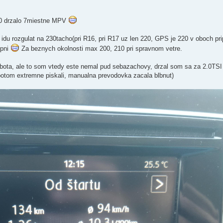
40 drzalo 7miestne MPV
e idu rozgulat na 230tacho(pri R16, pri R17 uz len 220, GPS je 220 v oboch pri
upni
Za beznych okolnosti max 200, 210 pri spravnom vetre.
a, ale to som vtedy este nemal pud sebazachovy, drzal som sa za 2.0TSI a
 potom extremne piskali, manualna prevodovka zacala blbnut)