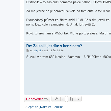
Distronik = to zaslouží poměrně palce nahoru. Oproti BMW
Za mě jediné co je opravdu skvělé na tom autě je zvuk V8 
Dlouhodobý průměr za 7kkm svítí 12.8l. Já s tím jezdil z
noha. Bez kolon samozřejmě. Jinak furt svítí 20.
Když to srovnám s M550i tak MB je jak z pralesa. March i
Re: Za kolik jezdíte s benzínem?
P
od
abgx1
»
sob 18 črc 14:14
ř
í
Suzuki v-strom 650 Kosice - Varsava... 6.2l/100kmh. 600km
s
p
ě
v
e
k
Odpovědět
Zpět na „Nafta vs. Benzin“