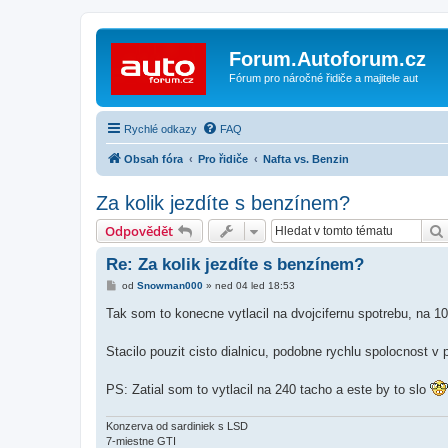
Forum.Autoforum.cz
Fórum pro náročné řidiče a majitele aut
Rychlé odkazy
FAQ
Obsah fóra
Pro řidiče
Nafta vs. Benzin
Za kolik jezdíte s benzínem?
Odpovědět
Re: Za kolik jezdíte s benzínem?
P
od
Snowman000
»
ned 04 led 18:53
ř
í
Tak som to konecne vytlacil na dvojcifernu spotrebu, na 
s
p
ě
Stacilo pouzit cisto dialnicu, podobne rychlu spolocnost v
v
e
k
PS: Zatial som to vytlacil na 240 tacho a este by to slo
Konzerva od sardiniek s LSD
7-miestne GTI