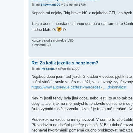
P
od
Snowman000
»
úte 06 led 17:54
ř
í
Napada mi nejaky "big brake kit" z nejakeho GTI, len bych
s
p
ě
Takze asi mi neostane ist inou cestou a dat tam este Cont
v
riadne blato
e
k
Konzerva od sardiniek s LSD
7-miestne GTI
Re: Za kolik jezdíte s benzínem?
P
od
Předseda
»
stř 08 črc 11:09
ř
í
Nějakou dobu jsem teď jezdíl S kládou v coupe, pjetiklíšt
s
noční vidění, sesle vepř s masáží, ventilovaný+vyhřejvaný a
p
ě
https://www.autorevue.cz/test-mercedes- ... dokonalost
v
e
k
Nevím jestli tehdy byla jiná doba, nebo jestli to auto tak 
doby..., ale nijak na mě nedýchlo to skvělé odhlučnění co 
Auto vypadá skvěle zvenku. Uvnitř je to za mě strašné. 
Podvozek na vzduchu mi vyhovoval. V comfortu vše žehlil. 
Převodovka na dnešní poměry pomalá. V Ecu dohně rozvážn
nechával hydroměnič poměrně dluoho prokluzovat než uzam