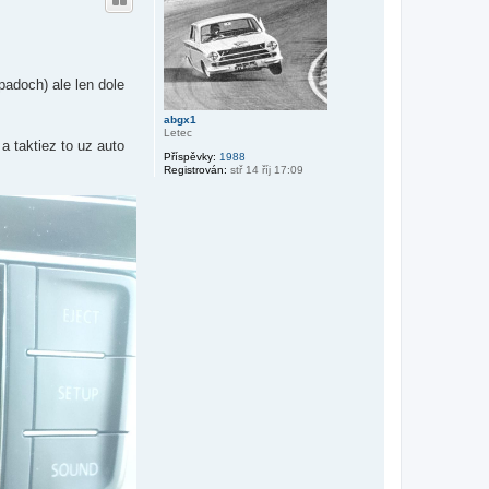
o
t
r
o
v
u
a
t
u
padoch) ale len dole
ž
i
v
abgx1
a
Letec
t
 taktiez to uz auto
e
Příspěvky:
1988
l
Registrován:
stř 14 říj 17:09
e
S
n
o
w
m
a
n
0
0
0