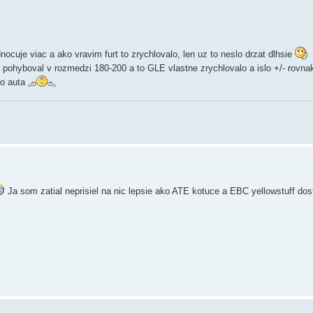
uje viac a ako vravim furt to zrychlovalo, len uz to neslo drzat dlhsie
sa pohyboval v rozmedzi 180-200 a to GLE vlastne zrychlovalo a islo +/- rovn
ho auta
Ja som zatial neprisiel na nic lepsie ako ATE kotuce a EBC yellowstuff dos