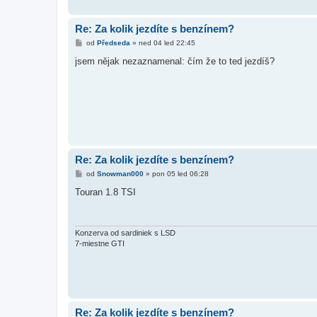
Re: Za kolik jezdíte s benzínem?
P
od
Předseda
»
ned 04 led 22:45
ř
í
jsem nějak nezaznamenal: čím že to ted jezdíš?
s
p
ě
v
e
k
Re: Za kolik jezdíte s benzínem?
P
od
Snowman000
»
pon 05 led 06:28
ř
í
Touran 1.8 TSI
s
p
ě
v
e
Konzerva od sardiniek s LSD
k
7-miestne GTI
Re: Za kolik jezdíte s benzínem?