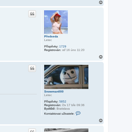
t
N
a
a
k
h
t
o
o
r
v
u
a
t
u
ž
Předseda
i
Letec
v
a
Příspěvky:
1729
t
Registrován:
stř 16 úno 11:20
e
l
N
e
a
S
h
n
o
o
w
r
m
u
a
n
0
0
Snowman000
0
Letec
Příspěvky:
5852
Registrován:
čtv 17 bře 09:36
Bydliště:
Bratislava
K
Kontaktovat uživatele:
o
n
N
t
a
a
h
k