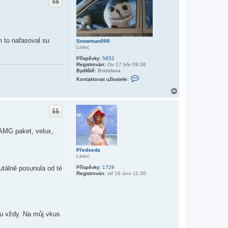
o
m
a
r
n
u
0
0
0
m to nafasoval su
Snowman000
Letec
Příspěvky:
5852
Registrován:
čtv 17 bře 09:36
Bydliště:
Bratislava
K
Kontaktovat uživatele:
o
n
N
t
a
a
h
k
o
t
r
o
v
u
 AMG paket, velux,
a
t
u
ž
Předseda
i
Letec
v
rutálně posunula od té
Příspěvky:
1729
a
Registrován:
stř 16 úno 11:20
t
e
l
e
S
n
o
ku vždy. Na můj vkus
w
m