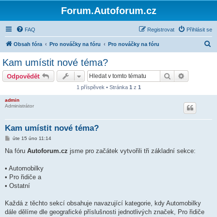
Forum.Autoforum.cz
FAQ
Registrovat
Přihlásit se
H
Obsah fóra
Pro nováčky na fóru
Pro nováčky na fóru
l
Kam umístit nové téma?
e
Hledat
Pokročilé 
Odpovědět
d
1 příspěvek • Stránka
1
z
1
a
admin
t
Administrátor
Kam umístit nové téma?
P
úte 15 úno 11:14
ř
í
Na fóru
Autoforum.cz
jsme pro začátek vytvořili tři základní sekce:
s
p
ě
•
Automobilky
v
•
Pro řidiče
a
e
k
•
Ostatní
Každá z těchto sekcí obsahuje navazující kategorie, kdy Automobilky
dále dělíme dle geografické příslušnosti jednotlivých značek, Pro řidiče