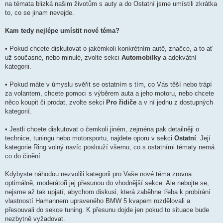
na témata blizká našim životům s auty a do Ostatní jsme umístili zkrátka
to, co se jinam nevejde.
Kam tedy nejlépe umístit nové téma?
• Pokud chcete diskutovat o jakémkoli konkrétním autě, značce, a to ať
už současné, nebo minulé, zvolte sekci
Automobilky
a adekvátní
kategorii.
• Pokud máte v úmyslu svěřit se ostatním s tím, co Vás těší nebo trápí
za volantem, chcete pomoci s výběrem auta a jeho motoru, nebo chcete
něco koupit či prodat, zvolte sekci
Pro řidiče
a v ní jednu z dostupných
kategorií.
• Jestli chcete diskutovat o čemkoli jiném, zejména pak detailněji o
technice, tuningu nebo motorsportu, najdete oporu v sekci
Ostatní
. Její
kategorie Ring volný navíc poslouží všemu, co s ostatními tématy nemá
co do činění.
Kdybyste náhodou nezvolili kategorii pro Vaše nové téma zrovna
optimálně, moderátoři jej přesunou do vhodnější sekce. Ale nebojte se,
nejsme až tak upjatí, abychom diskusi, která zaběhne třeba k probírání
vlastností Hamannem upraveného BMW 5 kvapem rozdělovali a
přesouvali do sekce tuning. K přesunu dojde jen pokud to situace bude
nezbytně vyžadovat.