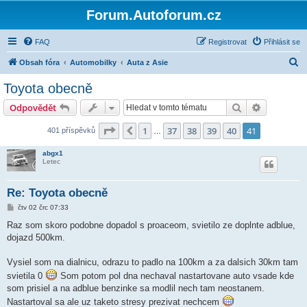
Forum.Autoforum.cz
FAQ
Registrovat
Přihlásit se
H
Obsah fóra
Automobilky
Auta z Asie
l
Toyota obecně
e
Hledat
Pokročilé 
Odpovědět
d
a
Stránka
41
z
41
1
37
38
39
40
41
Předchozí
401 příspěvků
…
t
abgx1
Letec
Re: Toyota obecně
P
čtv 02 črc 07:33
ř
í
Raz som skoro podobne dopadol s proaceom, svietilo ze doplnte adblue,
s
dojazd 500km.
p
ě
v
Vysiel som na dialnicu, odrazu to padlo na 100km a za dalsich 30km tam
e
k
svietila 0
Som potom pol dna nechaval nastartovane auto vsade kde
som prisiel a na adblue benzinke sa modlil nech tam neostanem.
Nastartoval sa ale uz taketo stresy prezivat nechcem