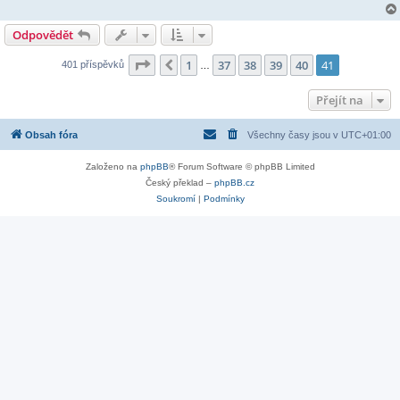
Odpovědět
Stránka
41
z
41
1
37
38
39
40
41
Předchozí
401 příspěvků
…
Přejít na
Obsah fóra
Všechny časy jsou v
UTC+01:00
Založeno na
phpBB
® Forum Software © phpBB Limited
Český překlad –
phpBB.cz
Soukromí
|
Podmínky