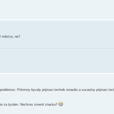
2 měsíce, ne?
problemov. Pritomny byvaly prijmaci technik renaultu a sucastny prijmaci tec
eote za tyzden. Nechces zmenit znacku?