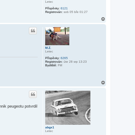
Letec
Příspěvky:
6121
Registrován:
sob 05 bře 01:27
N
a
h
o
r
u
M.Z.
Letec
Příspěvky:
6265
Registrován:
úte 28 srp 13:23
Bydliště:
FM
N
a
h
o
r
u
hnik peugeotu potvrdil
abgx1
Letec