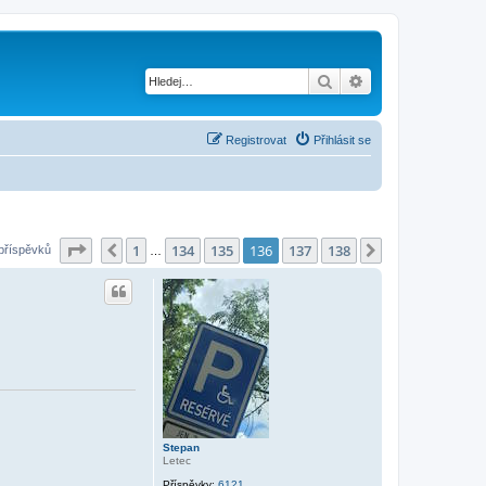
Hledat
Pokročilé hledání
Registrovat
Přihlásit se
Stránka
136
z
138
1
134
135
136
137
138
Předchozí
Další
příspěvků
…
Stepan
Letec
Příspěvky:
6121