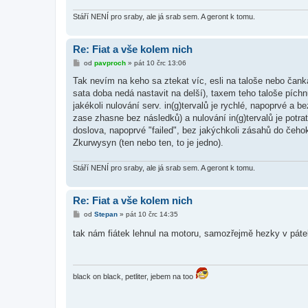
v
e
Stáří NENÍ pro sraby, ale já srab sem. A geront k tomu.
k
Re: Fiat a vše kolem nich
P
od
pavproch
»
pát 10 črc 13:06
ř
í
Tak nevím na keho sa ztekat víc, esli na taloše nebo čanka
s
sata doba nedá nastavit na delší), taxem teho taloše pích
p
ě
jakékoli nulování serv. in(g)tervalů je rychlé, napoprvé a b
v
zase zhasne bez následků) a nulování in(g)tervalů je potra
e
k
doslova, napoprvé "failed", bez jakýchkoli zásahů do čehok
Zkurwysyn (ten nebo ten, to je jedno).
Stáří NENÍ pro sraby, ale já srab sem. A geront k tomu.
Re: Fiat a vše kolem nich
P
od
Stepan
»
pát 10 črc 14:35
ř
í
tak nám fiátek lehnul na motoru, samozřejmě hezky v pát
s
p
ě
v
e
black on black, petliter, jebem na too
k