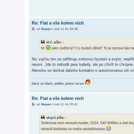
Re: Fiat a vše kolem nich
P
od
Stepan
»
sob 11 črc 05:39
ř
í
s
M.Z.
píše:
↑
p
ě
tvl
jako zadřený? Co budeš dělat? To je oprava tak n
v
e
k
No, začnu tim ze odfiltruju soferovu hysterii a svým, nepří
neumí. Jde to nahodit pres kabely, ale po chvíli to chcipn
Nemohu se dočkat dalsiho kontaktu s autorizovanou siti z
black on black, petliter, jebem na too
Re: Fiat a vše kolem nich
P
od
Stepan
»
sob 11 črc 05:41
ř
í
s
abgx1
píše:
↑
p
ě
Soferoval som renault master, 2024, 540 000km a siel bez
v
renault dodavky su ovela spolahlivejsie
e
k