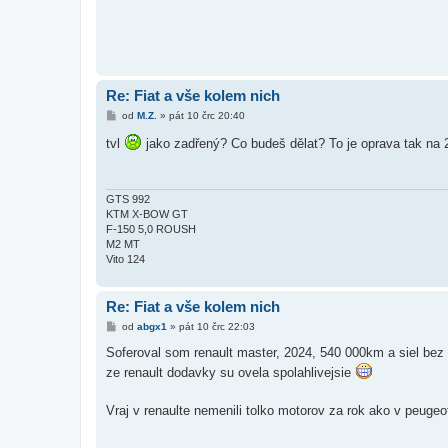
Re: Fiat a vše kolem nich
P
od
M.Z.
»
pát 10 črc 20:40
ř
í
tvl
jako zadřený? Co budeš dělat? To je oprava tak na 
s
p
ě
v
e
GTS 992
k
KTM X-BOW GT
F-150 5,0 ROUSH
M2 MT
Vito 124
Re: Fiat a vše kolem nich
P
od
abgx1
»
pát 10 črc 22:03
ř
í
Soferoval som renault master, 2024, 540 000km a siel bez 
s
ze renault dodavky su ovela spolahlivejsie
p
ě
v
Vraj v renaulte nemenili tolko motorov za rok ako v peug
e
k