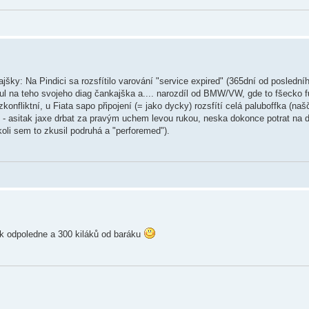
jšky: Na Pindici sa rozsfítilo varování "service expired" (365dní od poslední
nul na teho svojeho diag čankajška a.... narozdíl od BMW/VW, gde to fšecko 
ezkonfliktní, u Fiata sapo připojení (= jako dycky) rozsfítí celá paluboffka (na
t - asitak jaxe drbat za pravým uchem levou rukou, neska dokonce potrat na d
oli sem to zkusil podruhá a "perforemed").
ek odpoledne a 300 kiláků od baráku