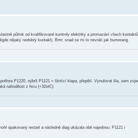
o vlastně půlrok od kvalifikované kuntroly elektriky a promazání všech kontak
gde nějaký nedobrý kuntakt). Brrrr, snad se mi to nevrátí jak bumerang.
 potfora P1220, nýbrž P1121 = škrtící klapa, přepětí. Vynulovat šla, sem zvjed
aká nahodilost z hicu (+32stC).
 pomohl opakovaný restart a následně diag ukázala obě najednou: P1121 i