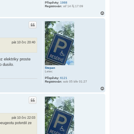
Příspěvky:
1988
Registrován:
stř 14 říj 17:09
N
a
h
o
r
u
pát 10 črc 20:40
z elektriky proste
o dusilo.
Stepan
Letec
Příspěvky:
6121
Registrován:
sob 05 bře 01:27
N
a
h
o
r
u
pát 10 črc 22:03
peugeotu potvrdil ze