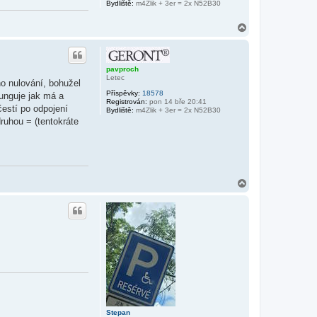
Bydliště:
m4Zlik + 3er = 2x N52B30
N
a
h
o
r
pavproch
u
Letec
ho nulování, bohužel
Příspěvky:
18578
funguje jak má a
Registrován:
pon 14 bře 20:41
ščestí po odpojení
Bydliště:
m4Zlik + 3er = 2x N52B30
ruhou = (tentokráte
N
a
h
o
r
u
Stepan