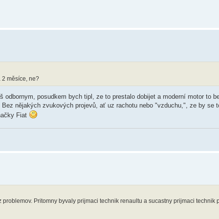
a 2 měsíce, ne?
liš odbornym, posudkem bych tipl, ze to prestalo dobijet a moderní motor to be
e. Bez nějakých zvukových projevů, ať uz rachotu nebo "vzduchu,", ze by se t
načky Fiat
 problemov. Pritomny byvaly prijmaci technik renaultu a sucastny prijmaci technik 