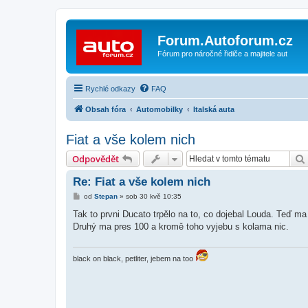
Forum.Autoforum.cz
Fórum pro náročné řidiče a majitele aut
Rychlé odkazy
FAQ
Obsah fóra
Automobilky
Italská auta
Fiat a vše kolem nich
Odpovědět
Re: Fiat a vše kolem nich
P
od
Stepan
»
sob 30 kvě 10:35
ř
í
Tak to prvni Ducato trpělo na to, co dojebal Louda. Teď m
s
Druhý ma pres 100 a kromě toho vyjebu s kolama nic.
p
ě
v
e
black on black, petliter, jebem na too
k