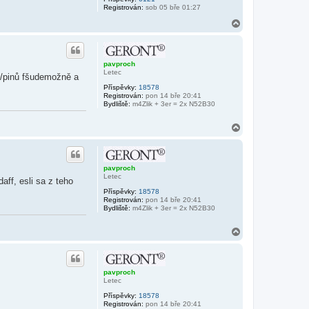
Registrován:
sob 05 bře 01:27
N
a
h
o
r
pavproch
u
Letec
tů/pinů fšudemožně a
Příspěvky:
18578
Registrován:
pon 14 bře 20:41
Bydliště:
m4Zlik + 3er = 2x N52B30
N
a
h
o
r
pavproch
u
Letec
aff, esli sa z teho
Příspěvky:
18578
Registrován:
pon 14 bře 20:41
Bydliště:
m4Zlik + 3er = 2x N52B30
N
a
h
o
r
pavproch
u
Letec
Příspěvky:
18578
Registrován:
pon 14 bře 20:41