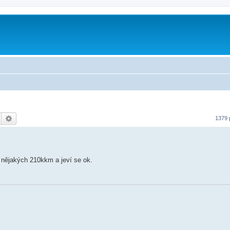
Hledat
Pokročilé hledání
1379 
a nějakých 210kkm a jeví se ok.