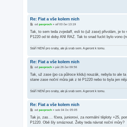
Re: Fiat a vše kolem nich
P
od
pavproch
»
stř 03 čer 13:19
ř
í
Tak, to sem teda zvjedaff, esli to (už zase) přivolám, je t
s
P1220 od té doby ANI RAZ. Tak to snad fuckt bylo vono (ně
p
ě
v
e
Stáří NENÍ pro sraby, ale já srab sem. A geront k tomu.
k
Re: Fiat a vše kolem nich
P
od
pavproch
»
pát 26 čer 09:56
ř
í
Tak, už zase (po ca půlroce klidu) nouzák, nebyla to ale ta
s
stane zase noční můra jak z té P1220 nebo to byla jen něj
p
ě
v
e
Stáří NENÍ pro sraby, ale já srab sem. A geront k tomu.
k
Re: Fiat a vše kolem nich
P
od
pavproch
»
sob 04 črc 05:05
ř
í
Tak jo, zas.... fčera, juniorovi, za normální těploty +25,
s
P1220. Obě šly smáznout. Žeby teda návrat noční můry?
p
ě