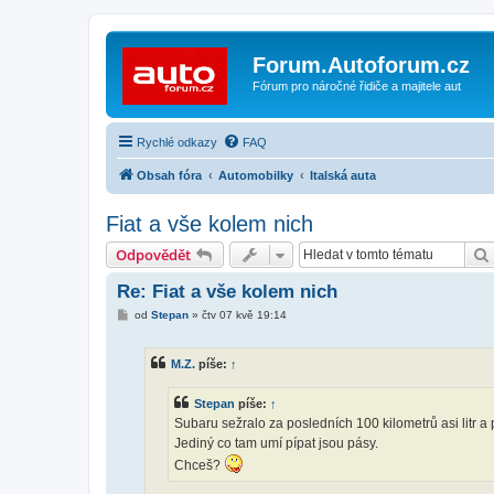
Forum.Autoforum.cz
Fórum pro náročné řidiče a majitele aut
Rychlé odkazy
FAQ
Obsah fóra
Automobilky
Italská auta
Fiat a vše kolem nich
Odpovědět
Re: Fiat a vše kolem nich
P
od
Stepan
»
čtv 07 kvě 19:14
ř
í
s
M.Z.
píše:
↑
p
ě
v
Stepan
píše:
↑
e
k
Subaru sežralo za posledních 100 kilometrů asi litr a
Jediný co tam umí pípat jsou pásy.
Chceš?