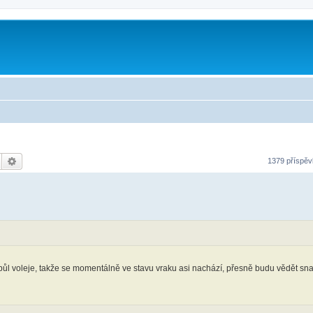
Hledat
Pokročilé hledání
1379 příspě
 půl voleje, takže se momentálně ve stavu vraku asi nachází, přesně budu vědět snad