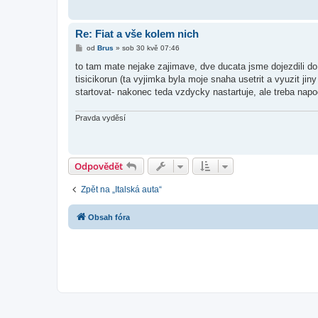
Re: Fiat a vše kolem nich
P
od
Brus
»
sob 30 kvě 07:46
ř
í
to tam mate nejake zajimave, dve ducata jsme dojezdili d
s
tisicikorun (ta vyjimka byla moje snaha usetrit a vyuzit j
p
ě
startovat- nakonec teda vzdycky nastartuje, ale treba nap
v
e
k
Pravda vyděsí
Odpovědět
Zpět na „Italská auta“
Obsah fóra