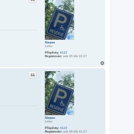
o
r
u
Stepan
Letec
Příspěvky:
6122
Registrován:
sob 05 bře 01:27
N
a
h
o
r
u
Stepan
Letec
Příspěvky:
6122
Registrován:
sob 05 bře 01:27