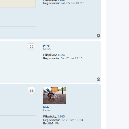
Registrován:
sob 05 bře 01:27
N
a
h
jerry
o
Letec
r
Příspěvky:
4024
u
Registrován:
čtv 17 bře 17:15
N
a
h
o
r
u
M.Z.
Letec
Příspěvky:
6265
Registrován:
úte 28 srp 13:23
Bydliště:
FM