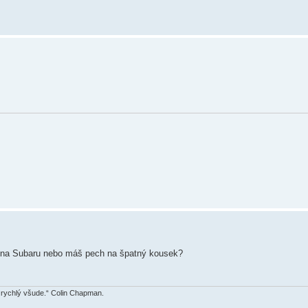
echna Subaru nebo máš pech na špatný kousek?
š rychlý všude.“ Colin Chapman.