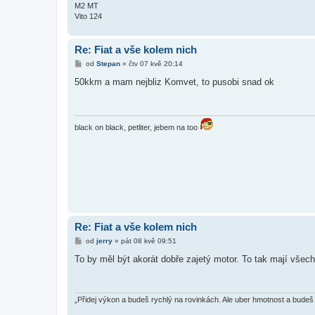
M2 MT
Vito 124
Re: Fiat a vše kolem nich
P
od
Stepan
»
čtv 07 kvě 20:14
ř
í
50kkm a mam nejbliz Komvet, to pusobi snad ok
s
p
ě
v
e
black on black, petliter, jebem na too
k
Re: Fiat a vše kolem nich
P
od
jerry
»
pát 08 kvě 09:51
ř
í
To by měl být akorát dobře zajetý motor. To tak mají vš
s
p
ě
v
e
„Přidej výkon a budeš rychlý na rovinkách. Ale uber hmotnost a bude
k