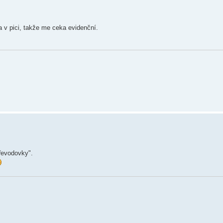
a v pici, takže me ceka evidenční.
převodovky".