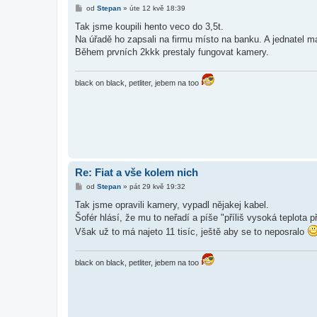
P
od
Stepan
»
úte 12 kvě 18:39
ř
í
Tak jsme koupili hento veco do 3,5t.
s
Na úřadě ho zapsali na firmu místo na banku. A jednatel m
p
ě
Během prvních 2kkk prestaly fungovat kamery.
v
e
k
black on black, petliter, jebem na too
Re: Fiat a vše kolem nich
P
od
Stepan
»
pát 29 kvě 19:32
ř
í
Tak jsme opravili kamery, vypadl nějakej kabel.
s
Šofér hlásí, že mu to neřadí a píše "příliš vysoká teplota 
p
ě
Však už to má najeto 11 tisíc, ještě aby se to neposralo
v
e
k
black on black, petliter, jebem na too