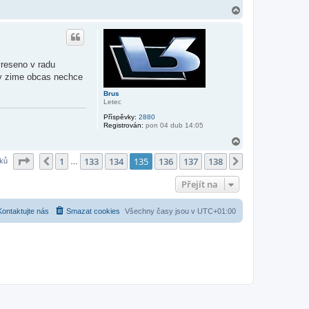
N
a
h
o
r
u
yreseno v radu
e v zime obcas nechce
Brus
Letec
Příspěvky:
2880
Registrován:
pon 04 dub 14:05
N
a
Stránka
135
z
138
1
133
134
135
136
137
138
h
Předchozí
Další
vků
…
o
r
Přejít na
u
Kontaktujte nás
Smazat cookies
Všechny časy jsou v
UTC+01:00