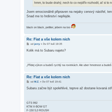
hmm, to bude drahý, nech to co nejdřív rozhodit, ať si to 
Jsem emocionálně připraven na nejaky cenový nástřel, ten b
Snad me to hrdinství nepřejde.
black on black, petliter, jebem na too
Re: Fiat a vše kolem nich
P
od
jerry
»
čtv 07 kvě 19:35
ř
í
Kolik má to Subaru najeto?
s
p
ě
v
e
„Přidej výkon a budeš rychlý na rovinkách. Ale uber hmotnost a bude
k
Re: Fiat a vše kolem nich
P
od
M.Z.
»
čtv 07 kvě 19:41
ř
í
Subaru začne být spolehlivé, teprve až dostane kovaná st
s
p
ě
v
e
GTS 992
k
KTM X-BOW GT
F-150 5,0 ROUSH