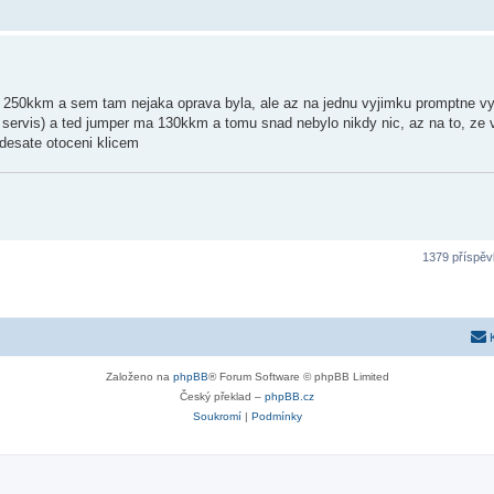
o 250kkm a sem tam nejaka oprava byla, ale az na jednu vyjimku promptne v
iny servis) a ted jumper ma 130kkm a tomu snad nebylo nikdy nic, az na to, z
odesate otoceni klicem
1379 příspě
Založeno na
phpBB
® Forum Software © phpBB Limited
Český překlad –
phpBB.cz
Soukromí
|
Podmínky