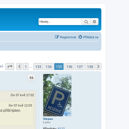
Hledat
Pokročilé hledání
Registrovat
Přihlásit se
Stránka
135
z
138
1
133
134
135
136
137
138
Předchozí
Další
vků
…
čtv 07 kvě 17:02
čtv 07 kvě 12:03
 příští týden.
Stepan
Letec
Příspěvky:
6122