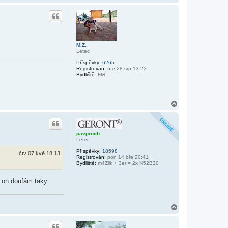
a
h
o
r
u
M.Z.
Letec
Příspěvky:
6265
Registrován:
úte 28 srp 13:23
Bydliště:
FM
N
a
h
o
r
pavproch
u
Letec
Příspěvky:
18598
čtv 07 kvě 18:13
Registrován:
pon 14 bře 20:41
Bydliště:
m4Zlik + 3er = 2x N52B30
a on doufám taky.
N
a
h