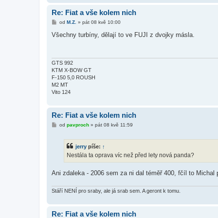
Re: Fiat a vše kolem nich
P
od
M.Z.
»
pát 08 kvě 10:00
ř
í
Všechny turbíny, dělají to ve FUJI z dvojky másla.
s
p
ě
v
e
GTS 992
k
KTM X-BOW GT
F-150 5,0 ROUSH
M2 MT
Vito 124
Re: Fiat a vše kolem nich
P
od
pavproch
»
pát 08 kvě 11:59
ř
í
s
jerry
píše:
↑
p
ě
Nestála ta oprava víc než před lety nová panda?
v
e
k
Ani zdaleka - 2006 sem za ni dal téměř 400, fčíl to Micha
Stáří NENÍ pro sraby, ale já srab sem. A geront k tomu.
Re: Fiat a vše kolem nich