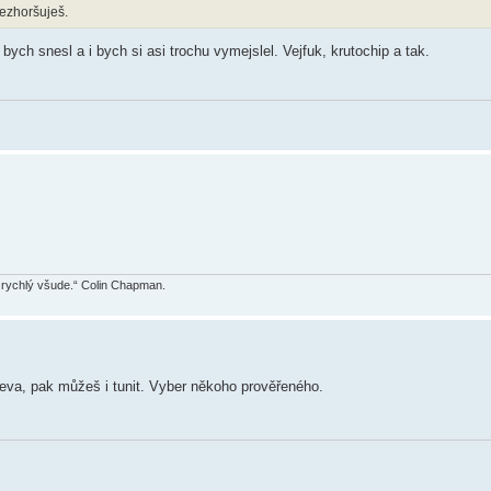
nezhoršuješ.
ych snesl a i bych si asi trochu vymejslel. Vejfuk, krutochip a tak.
š rychlý všude.“ Colin Chapman.
řeva, pak můžeš i tunit. Vyber někoho prověřeného.