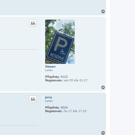
N
a
h
o
r
u
Stepan
Letec
Příspěvky:
6122
Registrován:
sob 05 bře 01:27
N
a
h
jerry
o
Letec
r
Příspěvky:
4024
u
Registrován:
čtv 17 bře 17:15
N