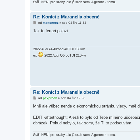
e
Stáří NENÍ pro sraby, ale já srab sem. A geront k tomu.
k
Re: Koníci z Maranella obecně
P
od
mattonecz
»
sob 04 črc 11:34
ř
í
Tak to ferrari polozi
s
p
ě
v
e
2022 Audi A4 Allroad 40TDI 150kw
k
ex
2022 Audi Q5 50TDI 210kw
Re: Koníci z Maranella obecně
P
od
pavproch
»
sob 04 črc 12:23
ř
í
Mně ale vůbec nende o ekonomickou stránku vjecy, mně de o t
s
p
ě
EDIT -afterthought: A esli to bylo od Tebe míněno uščepačn
v
obrázek. Pokud nebylo, tak sorry, že Ti to podsouvám.
e
k
Stáří NENÍ pro sraby, ale já srab sem. A geront k tomu.