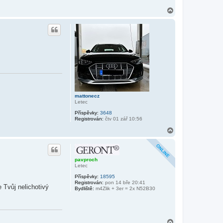
N
a
h
o
r
u
mattonecz
Letec
Příspěvky:
3648
Registrován:
čtv 01 zář 10:56
N
a
h
o
r
pavproch
u
Letec
Příspěvky:
18595
Registrován:
pon 14 bře 20:41
 Tvůj nelichotivý
Bydliště:
m4Zlik + 3er = 2x N52B30
N