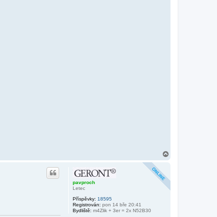
N
a
h
o
r
pavproch
u
Letec
Příspěvky:
18595
Registrován:
pon 14 bře 20:41
Bydliště:
m4Zlik + 3er = 2x N52B30