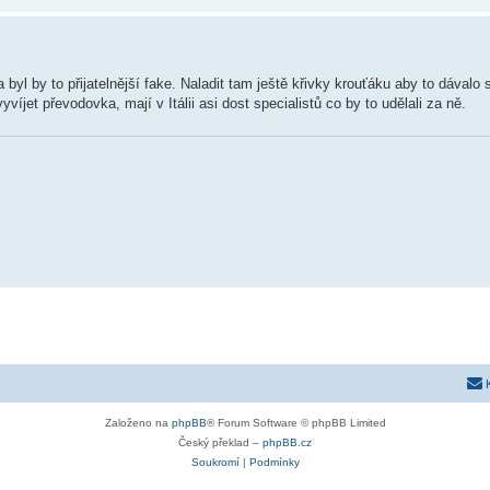
byl by to přijatelnější fake. Naladit tam ještě křivky krouťáku aby to dávalo
íjet převodovka, mají v Itálii asi dost specialistů co by to udělali za ně.
Založeno na
phpBB
® Forum Software © phpBB Limited
Český překlad –
phpBB.cz
Soukromí
|
Podmínky