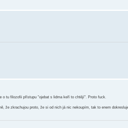
u filozofii přístupu "ojebat s lidma keří to chtějí". Proto fuck.
ě, že zkrachujou proto, že si od nich já nic nekoupím, tak to enem dokresluje