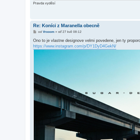
k
Pravda vyděsí
Re: Koníci z Maranella obecně
P
od
Vrooom
»
stř 27 kvě 08:12
ř
í
Ono to je vlastne designove velmi povedene, jen ty propor
s
https://www.instagram.com/p/DY1DyD4GekN/
p
ě
v
e
k