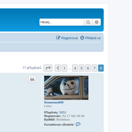
Hledat
Pokročilé hledání
Registrovat
Přihlásit se
Stránka
8
z
8
1
4
5
6
7
8
Předchozí
77 příspěvků
…
Snowman000
Letec
Příspěvky:
5852
Registrován:
čtv 17 bře 09:36
Bydliště:
Bratislava
K
Kontaktovat uživatele:
o
n