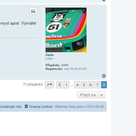
a
h
o
r
u
 smysl apod. Vytvářet
Zajda
Letec
Příspěvky:
2098
Registrován:
ned 04 lis 03:01
N
a
Stránka
8
z
8
1
4
5
6
7
8
h
Předchozí
77 příspěvků
…
o
r
Přejít na
u
Kontaktujte nás
Smazat cookies
Všechny časy jsou v
UTC+01:00