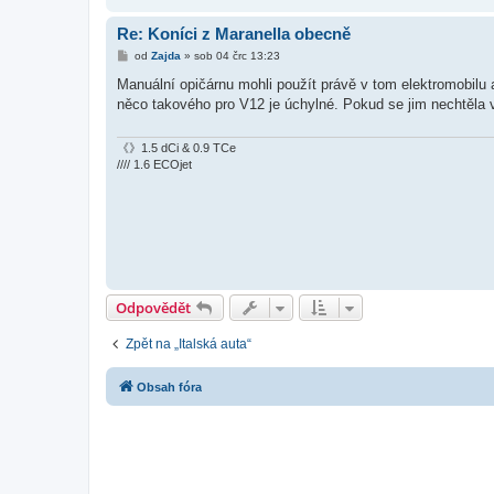
Re: Koníci z Maranella obecně
P
od
Zajda
»
sob 04 črc 13:23
ř
í
Manuální opičárnu mohli použít právě v tom elektromobilu a 
s
něco takového pro V12 je úchylné. Pokud se jim nechtěla vyv
p
ě
v
e
《》1.5 dCi & 0.9 TCe
k
//// 1.6 ECOjet
Odpovědět
Zpět na „Italská auta“
Obsah fóra