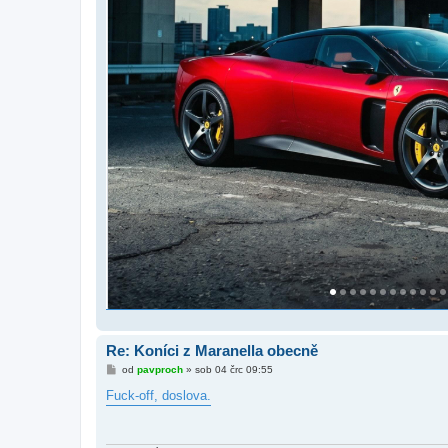
Re: Koníci z Maranella obecně
P
od
pavproch
»
sob 04 črc 09:55
ř
í
Fuck-off, doslova.
s
p
ě
v