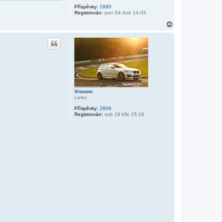
Příspěvky:
2880
Registrován:
pon 04 dub 14:05
N
a
h
o
r
u
Vrooom
Letec
Příspěvky:
2806
Registrován:
sob 19 bře 15:16