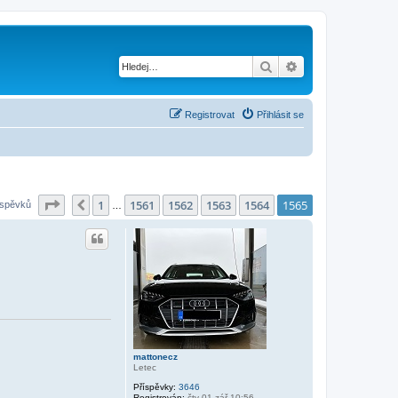
Hledat
Pokročilé hledání
Registrovat
Přihlásit se
Stránka
1565
z
1565
1
1561
1562
1563
1564
1565
Předchozí
íspěvků
…
mattonecz
Letec
Příspěvky:
3646
Registrován:
čtv 01 zář 10:56