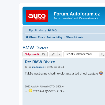
Forum.Autoforum.cz
Fórum pro náročné řidiče a majitele aut
Rychlé odkazy
FAQ
Obsah fóra
Automobilky
Německá auta
BMW Divize
Odpovědět
Re: BMW Divize
P
od
mattonecz
»
čtv 02 črc 08:44
ř
í
Takže nestranne chodil okolo auta a ted chodi zaujate
s
p
ě
v
e
2022 Audi A4 Allroad 40TDI 150kw
k
ex
2022 Audi Q5 50TDI 210kw