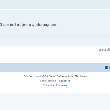
 sem totiž ale jen na ty jeho drag-race.
15642 př
Založeno na
phpBB
® Forum Software © phpBB Limited
Český překlad –
phpBB.cz
Soukromí
|
Podmínky