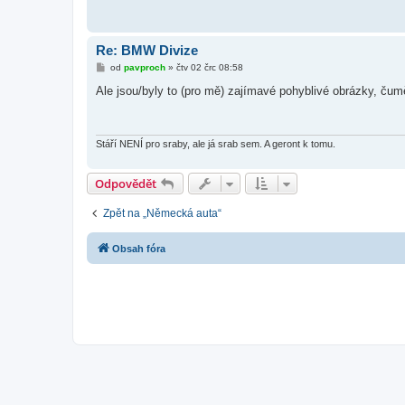
Re: BMW Divize
P
od
pavproch
»
čtv 02 črc 08:58
ř
í
Ale jsou/byly to (pro mě) zajímavé pohyblivé obrázky, čuměl
s
p
ě
v
e
Stáří NENÍ pro sraby, ale já srab sem. A geront k tomu.
k
Odpovědět
Zpět na „Německá auta“
Obsah fóra