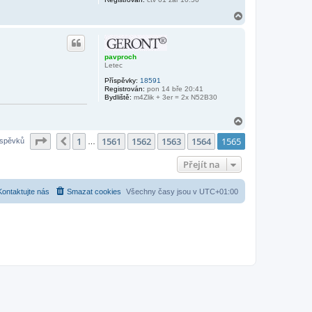
N
a
h
o
r
pavproch
u
Letec
Příspěvky:
18591
Registrován:
pon 14 bře 20:41
Bydliště:
m4Zlik + 3er = 2x N52B30
N
a
Stránka
1565
z
1565
1
1561
1562
1563
1564
1565
h
Předchozí
íspěvků
…
o
r
Přejít na
u
Kontaktujte nás
Smazat cookies
Všechny časy jsou v
UTC+01:00