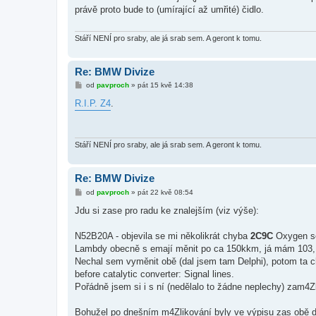
s
právě proto bude to (umírající až umřité) čidlo.
p
ě
v
e
Stáří NENÍ pro sraby, ale já srab sem. A geront k tomu.
k
Re: BMW Divize
P
od
pavproch
»
pát 15 kvě 14:38
ř
í
R.I.P. Z4
.
s
p
ě
v
e
Stáří NENÍ pro sraby, ale já srab sem. A geront k tomu.
k
Re: BMW Divize
P
od
pavproch
»
pát 22 kvě 08:54
ř
í
Jdu si zase pro radu ke znalejším (viz výše):
s
p
ě
N52B20A - objevila se mi několikrát chyba
2C9C
Oxygen sen
v
Lambdy obecně s emají měnit po ca 150kkm, já mám 103, ale
e
k
Nechal sem vyměnit obě (dal jsem tam Delphi), potom ta ch
before catalytic converter: Signal lines.
Pořádně jsem si i s ní (nedělalo to žádne neplechy) zam4Zl
Bohužel po dnešním m4Zlikování byly ve výpisu zas obě d