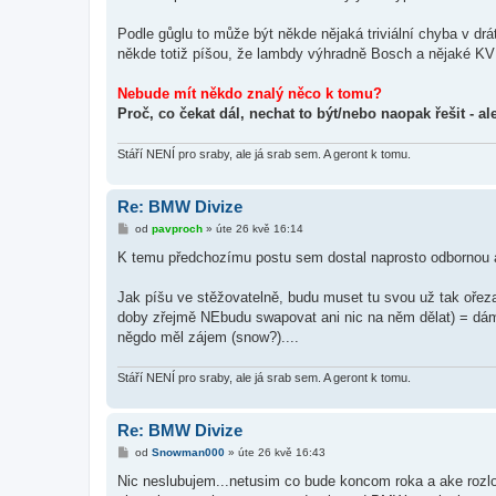
Podle gůglu to může být někde nějaká triviální chyba v d
někde totiž píšou, že lambdy výhradně Bosch a nějaké KVI 
Nebude mít někdo znalý něco k tomu?
Proč, co čekat dál, nechat to být/nebo naopak řešit - al
Stáří NENÍ pro sraby, ale já srab sem. A geront k tomu.
Re: BMW Divize
P
od
pavproch
»
úte 26 kvě 16:14
ř
í
K temu předchozímu postu sem dostal naprosto odbornou a
s
p
ě
Jak píšu ve stěžovatelně, budu muset tu svou už tak ořez
v
doby zřejmě NEbudu swapovat ani nic na něm dělat) = dám
e
k
něgdo měl zájem (snow?)....
Stáří NENÍ pro sraby, ale já srab sem. A geront k tomu.
Re: BMW Divize
P
od
Snowman000
»
úte 26 kvě 16:43
ř
í
Nic neslubujem...netusim co bude koncom roka a ake rozlo
s