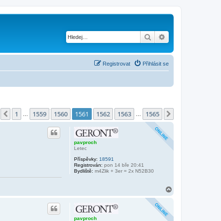
Hledat
Pokročilé hledání
Registrovat
Přihlásit se
tránka
1561
z
1565
1
1559
1560
1561
1562
1563
1565
Předchozí
Další
…
…
pavproch
Letec
Příspěvky:
18591
Registrován:
pon 14 bře 20:41
Bydliště:
m4Zlik + 3er = 2x N52B30
N
a
h
o
r
pavproch