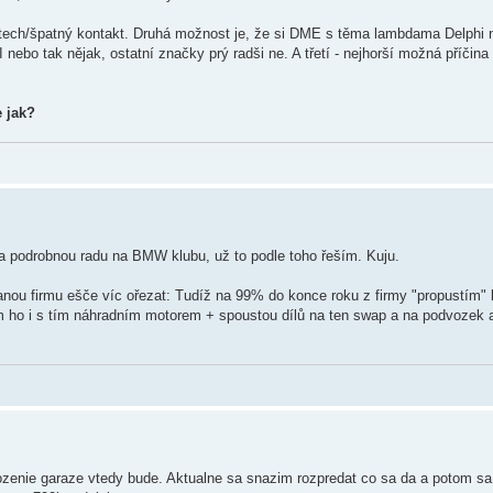
rátech/špatný kontakt. Druhá možnost je, že si DME s těma lambdama Delphi n
nebo tak nějak, ostatní značky prý radši ne. A třetí - nejhorší možná příči
e jak?
 podrobnou radu na BMW klubu, už to podle toho řeším. Kuju.
anou firmu ešče víc ořezat: Tudíž na 99% do konce roku z firmy "propustím" 
 ho i s tím náhradním motorem + spoustou dílů na ten swap a na podvozek a
zenie garaze vtedy bude. Aktualne sa snazim rozpredat co sa da a potom sa 