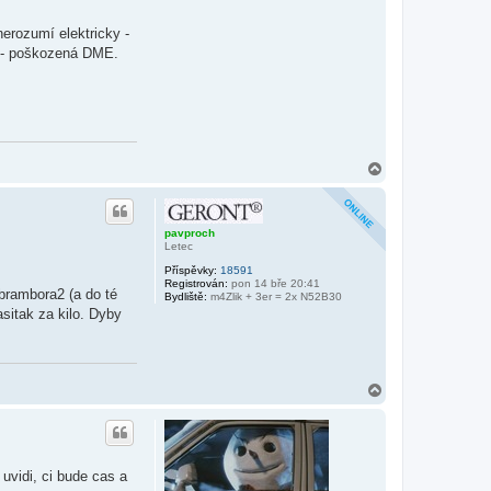
erozumí elektricky -
na - poškozená DME.
N
a
h
o
r
pavproch
u
Letec
Příspěvky:
18591
Registrován:
pon 14 bře 20:41
brambora2 (a do té
Bydliště:
m4Zlik + 3er = 2x N52B30
sitak za kilo. Dyby
N
a
h
o
r
u
uvidi, ci bude cas a