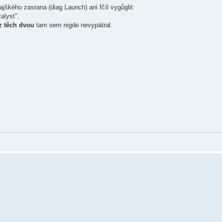
škého zasrana (diag Launch) ani fčíl vygůglit:
alyst".
 z těch dvou
tam sem nigde nevypátral.