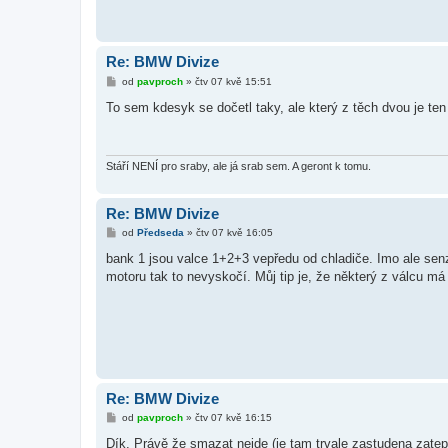
Re: BMW Divize
P
od
pavproch
»
čtv 07 kvě 15:51
ř
í
To sem kdesyk se dočetl taky, ale který z těch dvou je te
s
p
ě
v
e
Stáří NENÍ pro sraby, ale já srab sem. A geront k tomu.
k
Re: BMW Divize
P
od
Předseda
»
čtv 07 kvě 16:05
ř
í
bank 1 jsou valce 1+2+3 vepředu od chladiče. Imo ale sen
s
motoru tak to nevyskočí. Můj tip je, že některý z válcu má 
p
ě
v
e
k
Re: BMW Divize
P
od
pavproch
»
čtv 07 kvě 16:15
ř
í
Dík. Právě že smazat nejde (je tam trvale zastudena zatep