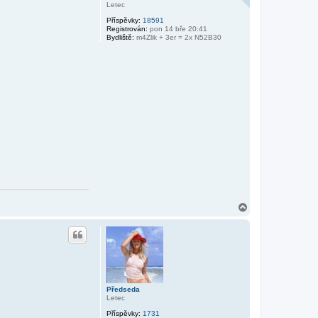
u
Letec
Příspěvky:
18591
Registrován:
pon 14 bře 20:41
Bydliště:
m4Zlik + 3er = 2x N52B30
N
a
h
o
r
u
Předseda
Letec
Příspěvky:
1731