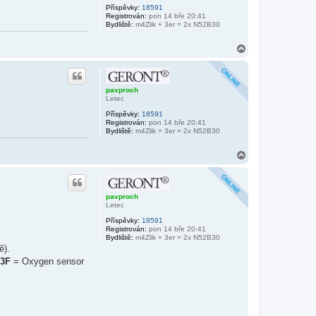
Příspěvky:
18591
Registrován:
pon 14 bře 20:41
Bydliště:
m4Zlik + 3er = 2x N52B30
N
a
h
o
r
pavproch
u
Letec
Příspěvky:
18591
Registrován:
pon 14 bře 20:41
Bydliště:
m4Zlik + 3er = 2x N52B30
N
a
h
o
r
pavproch
u
Letec
Příspěvky:
18591
Registrován:
pon 14 bře 20:41
Bydliště:
m4Zlik + 3er = 2x N52B30
ě).
3F
= Oxygen sensor