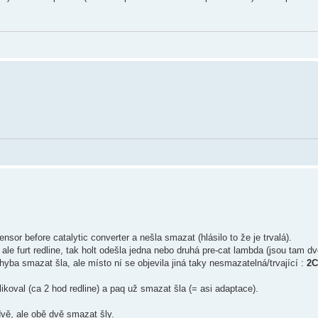
sor before catalytic converter a nešla smazat (hlásilo to že je trvalá).
 furt redline, tak holt odešla jedna nebo druhá pre-cat lambda (jsou tam dv
yba smazat šla, ale místo ní se objevila jiná taky nesmazatelná/trvající :
2C
ikoval (ca 2 hod redline) a paq už smazat šla (= asi adaptace).
vě, ale obě dvě smazat šly.