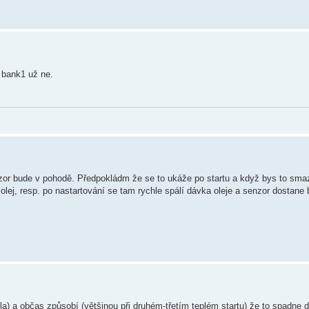
n bank1 už ne.
zor bude v pohodě. Předpokládm že se to ukáže po startu a když bys to sma
olej, resp. po nastartování se tam rychle spálí dávka oleje a senzor dostane 
la) a občas způsobí (většinou při druhém-třetím teplém startu) že to spadne