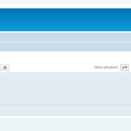
Hledat
Pokročilé hledání
S
15642 příspěvků