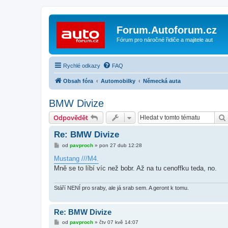
Forum.Autoforum.cz
Fórum pro náročné řidiče a majitele aut
Rychlé odkazy
FAQ
Obsah fóra
Automobilky
Německá auta
BMW Divize
Odpovědět
Re: BMW Divize
P
od
pavproch
»
pon 27 dub 12:28
ř
í
Mustang ///M4.
s
Mně se to líbí víc než bobr. Až na tu cenoffku teda, no.
p
ě
v
e
Stáří NENÍ pro sraby, ale já srab sem. A geront k tomu.
k
Re: BMW Divize
P
od
pavproch
»
čtv 07 kvě 14:07
ř