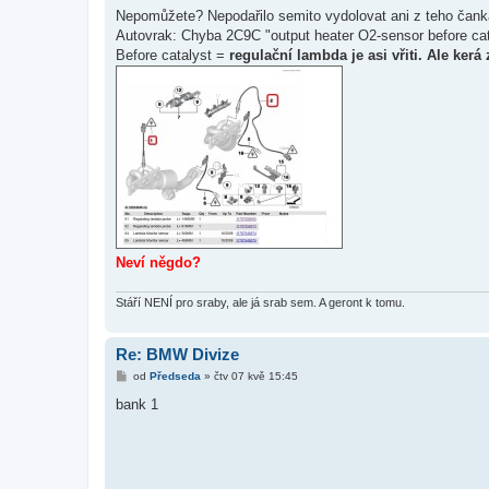
í
Nepomůžete? Nepodařilo semito vydolovat ani z teho čankaj
s
Autovrak: Chyba 2C9C "output heater O2-sensor before cat
p
ě
Before catalyst =
regulační lambda je asi vřiti. Ale kerá
v
e
k
Neví něgdo?
Stáří NENÍ pro sraby, ale já srab sem. A geront k tomu.
Re: BMW Divize
P
od
Předseda
»
čtv 07 kvě 15:45
ř
í
bank 1
s
p
ě
v
e
k