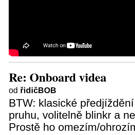
Re: Onboard videa
od
řidičBOB
BTW: klasické předjíždění
pruhu, volitelně blinkr a 
Prostě ho omezím/ohrozím