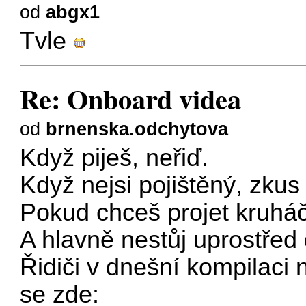
od
abgx1
Tvle
Re: Onboard videa
od
brnenska.odchytova
Když piješ, neřiď.
Když nejsi pojištěný, zkus
Pokud chceš projet kruhá
A hlavně nestůj uprostřed 
Řidiči v dnešní kompilaci 
se zde: