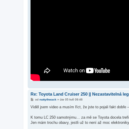
Re: Toyota Land Cruiser 250 || Nezastavitelná le
P
od
nuttythwack
»
úte 05 kvě 09:46
ř
í
Viděl jsem video a musím říct, že jste to pojali fakt dobř
s
p
ě
K tomu LC 250 samotnýmu… za mě se Toyota docela trefila.
v
Jen mám trochu obavy, jestli už to není až moc elektroniky
e
k