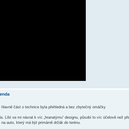
genda
e – hlavně část o technice byla přehledná a bez zbytečný omáčky
 Líbí se mi návrat k víc „hranatýmu“ designu, působí to víc účelově než př
 na auto, který má být primárně držák do terénu.