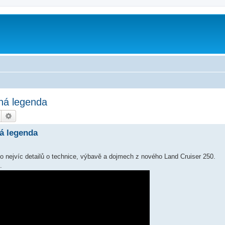
lná legenda
Hledat
Pokročilé hledání
ná legenda
co nejvíc detailů o technice, výbavě a dojmech z nového Land Cruiser 250.
.