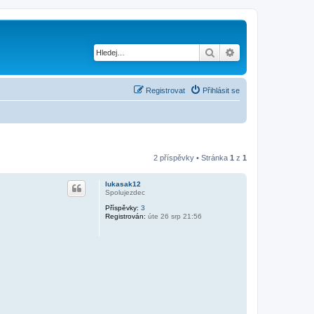
Hledat
Pokročilé hledání
Registrovat
Přihlásit se
2 příspěvky • Stránka
1
z
1
lukasak12
Spolujezdec
Příspěvky:
3
Registrován:
úte 26 srp 21:56