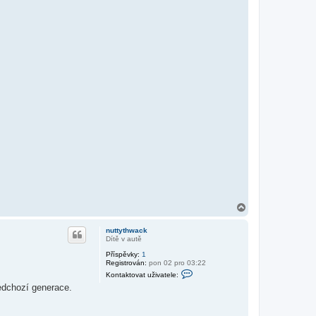
N
a
h
nuttythwack
o
Dítě v autě
r
Příspěvky:
1
u
Registrován:
pon 02 pro 03:22
K
Kontaktovat uživatele:
o
edchozí generace.
n
t
a
k