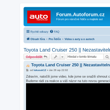
Forum.Autoforum.cz
Fórum pro náročné řidiče a majitele aut
Rychlé odkazy
FAQ
Obsah fóra
Pro řidiče
Videa s auty a o autech
Toyota Land Cruiser 250 || Nezastavite
Odpovědět
Toyota Land Cruiser 250 || Nezastavitel
P
od
lukasak12
»
úte 26 srp 22:02
ř
í
Zdravím, natočili jsme video, kde jsme se snažili shrnout 
s
Budeme rádi za reakce a váš názor na tuto novou generaci
p
ě
v
e
k