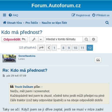
Forum.Autoforum.cz
FAQ
Registrovat
Přihlásit se
H
Obsah fóra
Pro řidiče
Naučte se lépe řídit
l
Kdo má přednost?
e
Hledat
Pokročilé 
Odpovědět
d
a
Stránka
12
z
12
1
8
9
10
11
12
Předchozí
115 příspěvků
…
t
GeneHawkins
Letec
Re: Kdo má přednost?
P
pát 29 kvě 07:09
ř
í
s
Truck Daškam
píše:
↑
p
ě
Nelžu, měl jsem i screenshot.
v
Každopádně ted jsem to zkusil, včetně toho jestli můži předjet na plné
e
k
čáře traktor (což taky odpovídal špatně) a na oboje odpověděl dobře
Taky se učí. Když jsem se jí dříve zeptal, jestli se musí v mlze zadní