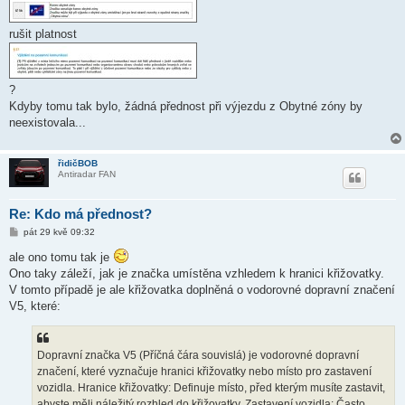
p
ě
v
rušit platnost
e
k
?
Kdyby tomu tak bylo, žádná přednost při výjezdu z Obytné zóny by
neexistovala...
řidičBOB
Antiradar FAN
Re: Kdo má přednost?
P
pát 29 kvě 09:32
ř
í
ale ono tomu tak je
s
Ono taky záleží, jak je značka umístěna vzhledem k hranici křižovatky.
p
ě
V tomto případě je ale křižovatka doplněná o vodorovné dopravní značení
v
V5, které:
e
k
Dopravní značka V5 (Příčná čára souvislá) je vodorovné dopravní
značení, které vyznačuje hranici křižovatky nebo místo pro zastavení
vozidla. Hranice křižovatky: Definuje místo, před kterým musíte zastavit,
abyste měli náležitý rozhled do křižovatky. Zastavení vozidla: Často