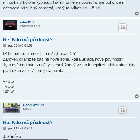
mlhovka v koloně vypnout, tak mi to nejen potvrdila, ale dokonce mi
ocitovala příslušný paragraf, který to přikazuje. Už ne.
řidičBOB
Antiradar FAN
Re: Kdo má přednost?
P
pát 29 kvě 08:58
ř
í
IZ 5b ruší tu platnost...a ruší jí okamžitě.
s
Zároveň okamžitě začíná nová zóna, která ukládá nové povinnosti.
p
ě
Tyto dvě dopravní značky nemají žádný vztah k nejbližší křižovatce, ale
v
platí okamžitě. V tom je ta pointa.
e
k
270kW
195kW
107kW
GeneHawkins
Letec
Re: Kdo má přednost?
P
pát 29 kvě 09:18
ř
í
Jak může
s