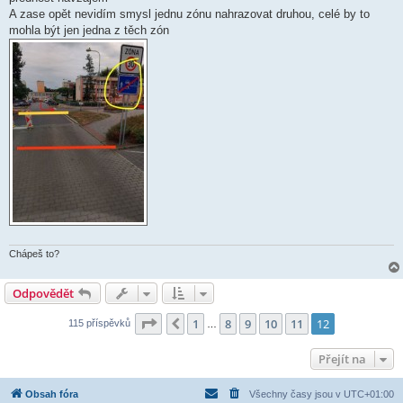
A zase opět nevidím smysl jednu zónu nahrazovat druhou, celé by to
mohla být jen jedna z těch zón
Chápeš to?
Odpovědět
Stránka
12
z
12
1
8
9
10
11
12
Předchozí
115 příspěvků
…
Přejít na
Obsah fóra
Všechny časy jsou v
UTC+01:00