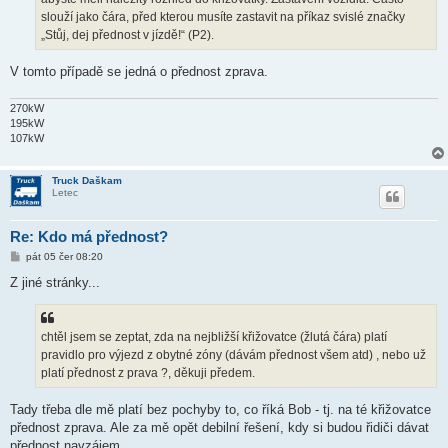
slouží jako čára, před kterou musíte zastavit na příkaz svislé značky
„Stůj, dej přednost v jízdě!“ (P2).
V tomto případě se jedná o přednost zprava.
270kW
195kW
107kW
Truck Daškam
Letec
Re: Kdo má přednost?
P
pát 05 čer 08:20
ř
í
Z jiné stránky...
s
p
ě
v
chtěl jsem se zeptat, zda na nejbližší křižovatce (žlutá čára) platí
e
k
pravidlo pro výjezd z obytné zóny (dávám přednost všem atd) , nebo už
platí přednost z prava ?, děkuji předem.
Tady třeba dle mě platí bez pochyby to, co říká Bob - tj. na té křižovatce
přednost zprava. Ale za mě opět debilní řešení, kdy si budou řidiči dávat
přednost navzájem