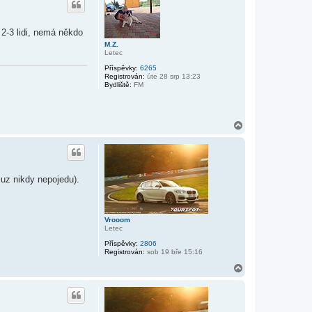
o
r
u
 2-3 lidi, nemá někdo
M.Z.
Letec
Příspěvky:
6265
Registrován:
úte 28 srp 13:23
Bydliště:
FM
N
a
h
o
r
u
 uz nikdy nepojedu).
Vrooom
Letec
Příspěvky:
2806
Registrován:
sob 19 bře 15:16
N
a
h
o
r