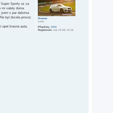
u
y Super Sporty uz za
e mi valely doma.
l jsem s par dalsima
 Ale byl docela provoz
Vrooom
Letec
i opet krasna auta,
Příspěvky:
2806
Registrován:
sob 19 bře 15:16