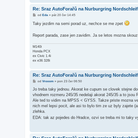
Re: Sraz AutoForařů na Nurburgring Nordschleif
P
od
Eda
»
pát 20 čer 14:45
ř
í
Taky jezdim na semi porad uz, nechce se me zpet
s
p
ě
Report parada, zase jen zavidim. Ja se letos mozna skouz
v
e
k
M140i
Honda PCX
ex Civic 1.4i
ex e36 328i
Re: Sraz AutoForařů na Nurburgring Nordschleif
P
od
Vrooom
»
pon 23 čer 06:50
ř
í
Jo treba taky jednou. Akorat ke cupum se clovek stejne do
s
vhodnem rozmeru 245/35 nedelaji akorat 245/35 a to jsou 
p
ě
Ale ted to vidim na MPSS < GYSS. Takze priste mozna ve
v
nich mel lepsi pocit, ale asi to bylo tim ze uz byly zajete
e
k
zlehka.
EDA: tak az pojedes do Hradce, ozvi se treba mi to taky v