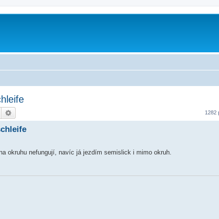
hleife
Hledat
Pokročilé hledání
1282 
chleife
a okruhu nefungují, navíc já jezdím semislick i mimo okruh.