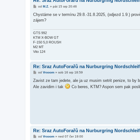
Re: Sraz AutoForařů na Nurburgring Nordschleif
P
od
M.Z.
»
pát 15 srp 20:46
ř
í
Chystáme se v termínu 29.8.-31.8.2025, (odjezd 1.9.) prově
s
zájem?
p
ě
v
e
GTS 992
k
KTM X-BOW GT
F-150 5,0 ROUSH
M2 MT
Vito 124
Re: Sraz AutoForařů na Nurburgring Nordschleif
P
od
Vrooom
»
sob 16 srp 18:59
ř
í
Zavist ze tam jedete, ale ja uz musim setrit penize, to by 
s
Ale zavidim i tak
Co beres, KTM? Aspon sem pak posli 
p
ě
v
e
k
Re: Sraz AutoForařů na Nurburgring Nordschleif
P
od
Vrooom
»
ned 07 čer 19:00
ř