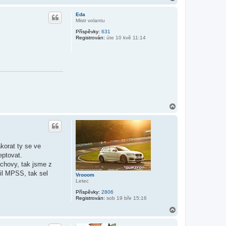
a
h
Eda
o
Mistr volantu
r
Příspěvky:
631
u
Registrován:
úte 10 kvě 11:14
N
a
h
o
r
u
korat ty se ve
eptovat.
chovy, tak jsme z
dil MPSS, tak sel
Vrooom
Letec
Příspěvky:
2806
Registrován:
sob 19 bře 15:16
N
a
h