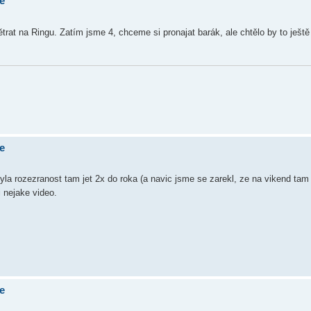
e
trat na Ringu. Zatím jsme 4, chceme si pronajat barák, ale chtělo by to ještě
e
byla rozezranost tam jet 2x do roka (a navic jsme se zarekl, ze na vikend tam
nejake video.
e