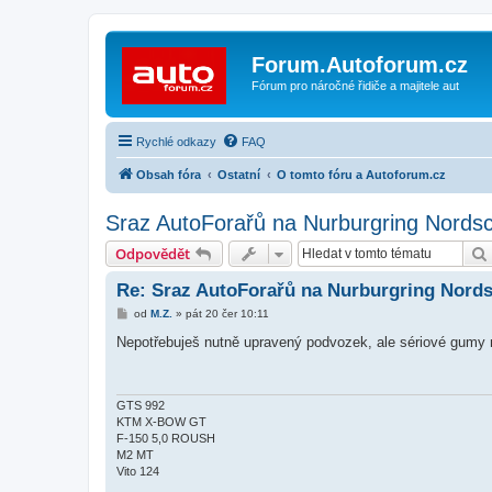
Forum.Autoforum.cz
Fórum pro náročné řidiče a majitele aut
Rychlé odkazy
FAQ
Obsah fóra
Ostatní
O tomto fóru a Autoforum.cz
Sraz AutoForařů na Nurburgring Nordsc
Odpovědět
Re: Sraz AutoForařů na Nurburgring Nords
P
od
M.Z.
»
pát 20 čer 10:11
ř
í
Nepotřebuješ nutně upravený podvozek, ale sériové gumy n
s
p
ě
v
e
GTS 992
k
KTM X-BOW GT
F-150 5,0 ROUSH
M2 MT
Vito 124