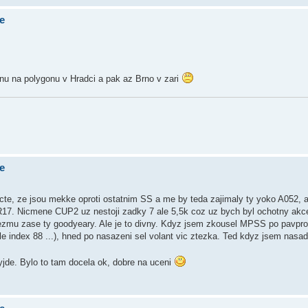
e
nu na polygonu v Hradci a pak az Brno v zari
e
cte, ze jsou mekke oproti ostatnim SS a me by teda zajimaly ty yoko A052, a
R17. Nicmene CUP2 uz nestoji zadky 7 ale 5,5k coz uz bych byl ochotny akc
zmu zase ty goodyeary. Ale je to divny. Kdyz jsem zkousel MPSS po pavpro
 (ale index 88 ...), hned po nasazeni sel volant vic ztezka. Ted kdyz jsem nasa
yjde. Bylo to tam docela ok, dobre na uceni