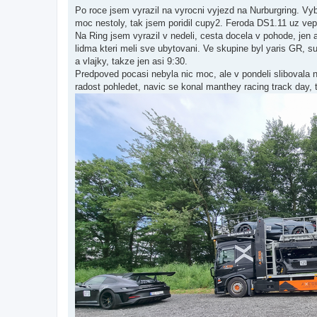
í
Po roce jsem vyrazil na vyrocni vyjezd na Nurburgring. Vy
s
moc nestoly, tak jsem poridil cupy2. Feroda DS1.11 uz vep
p
ě
Na Ring jsem vyrazil v nedeli, cesta docela v pohode, jen 
v
lidma kteri meli sve ubytovani. Ve skupine byl yaris GR, sup
e
k
a vlajky, takze jen asi 9:30.
Predpoved pocasi nebyla nic moc, ale v pondeli slibovala n
radost pohledet, navic se konal manthey racing track day