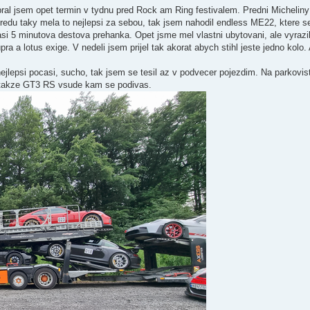
bral jsem opet termin v tydnu pred Rock am Ring festivalem. Predni Michelin
redu taky mela to nejlepsi za sebou, tak jsem nahodil endless ME22, ktere s
asi 5 minutova destova prehanka. Opet jsme mel vlastni ubytovani, ale vyrazi
ra a lotus exige. V nedeli jsem prijel tak akorat abych stihl jeste jedno kolo.
ejlepsi pocasi, sucho, tak jsem se tesil az v podvecer pojezdim. Na parkovist
, takze GT3 RS vsude kam se podivas.