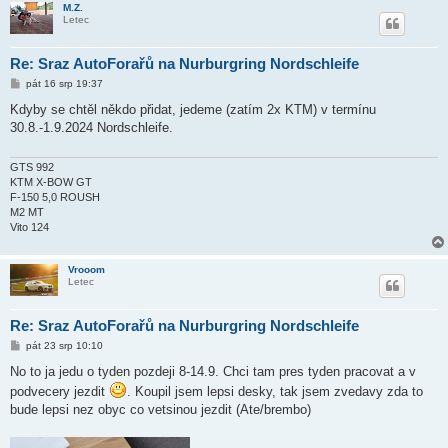
M.Z.
k
Letec
Re: Sraz AutoForařů na Nurburgring Nordschleife
P
pát 16 srp 19:37
ř
í
Kdyby se chtěl někdo přidat, jedeme (zatím 2x KTM) v termínu
s
30.8.-1.9.2024 Nordschleife.
p
ě
v
e
GTS 992
k
KTM X-BOW GT
F-150 5,0 ROUSH
M2 MT
Vito 124
Vrooom
Letec
Re: Sraz AutoForařů na Nurburgring Nordschleife
P
pát 23 srp 10:10
ř
í
No to ja jedu o tyden pozdeji 8-14.9. Chci tam pres tyden pracovat a v
s
podvecery jezdit
. Koupil jsem lepsi desky, tak jsem zvedavy zda to
p
ě
bude lepsi nez obyc co vetsinou jezdit (Ate/brembo)
v
e
k