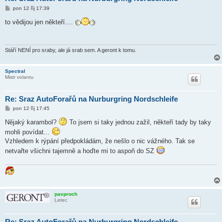
P
pon 12 říj 17:39
ř
í
to vědijou jen někteří....
s
p
ě
v
e
Stáří NENÍ pro sraby, ale já srab sem. A geront k tomu.
k
Spectral
Mistr volantu
Re: Sraz AutoForařů na Nurburgring Nordschleife
P
pon 12 říj 17:45
ř
í
Nějaký karambol?
To jsem si taky jednou zažil, někteří tady by taky
s
mohli povídat...
p
ě
Vzhledem k rýpání předpokládám, že nešlo o nic vážného. Tak se
v
e
netvařte všichni tajemně a hoďte mi to aspoň do SZ
k
pavproch
Letec
Re: Sraz AutoForařů na Nurburgring Nordschleife