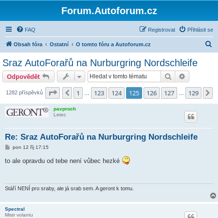
Forum.Autoforum.cz
FAQ
Registrovat
Přihlásit se
H
Obsah fóra
Ostatní
O tomto fóru a Autoforum.cz
l
Sraz AutoForařů na Nurburgring Nordschleife
e
Hledat
Pokročilé 
Odpovědět
d
a
Stránka
125
z
129
1
123
124
125
126
127
129
Předchozí
D
1282 příspěvků
…
…
t
pavproch
Letec
Re: Sraz AutoForařů na Nurburgring Nordschleife
P
pon 12 říj 17:15
ř
í
to ale opravdu od tebe není vůbec hezké
s
p
ě
v
e
Stáří NENÍ pro sraby, ale já srab sem. A geront k tomu.
k
Spectral
Mistr volantu