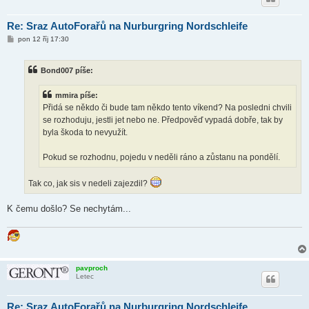
Re: Sraz AutoForařů na Nurburgring Nordschleife
P
pon 12 říj 17:30
ř
í
s
Bond007 píše:
p
ě
v
mmira píše:
e
k
Přidá se někdo či bude tam někdo tento víkend? Na posledni chvili
se rozhoduju, jestli jet nebo ne. Předpověď vypadá dobře, tak by
byla škoda to nevyužít.
Pokud se rozhodnu, pojedu v neděli ráno a zůstanu na pondělí.
Tak co, jak sis v nedeli zajezdil?
K čemu došlo? Se nechytám...
pavproch
Letec
Re: Sraz AutoForařů na Nurburgring Nordschleife