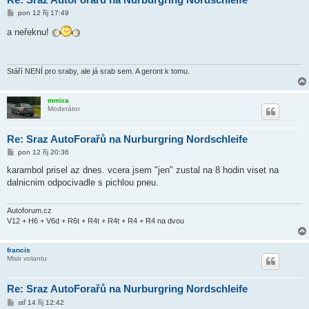
P
pon 12 říj 17:49
ř
í
a neřeknu!
s
p
ě
v
e
Stáří NENÍ pro sraby, ale já srab sem. A geront k tomu.
k
mmira
Moderátor
Re: Sraz AutoForařů na Nurburgring Nordschleife
P
pon 12 říj 20:36
ř
í
karambol prisel az dnes. vcera jsem "jen" zustal na 8 hodin viset na
s
dalnicnim odpocivadle s pichlou pneu.
p
ě
v
e
Autoforum.cz
k
V12 + H6 + V6d + R6t + R4t + R4t + R4 + R4 na dvou
francis
Mistr volantu
Re: Sraz AutoForařů na Nurburgring Nordschleife
P
stř 14 říj 12:42