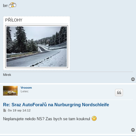
ř
í
brr
s
p
ě
v
PŘÍLOHY
e
k
Mirek
Vrooom
Letec
Re: Sraz AutoForařů na Nurburgring Nordschleife
P
čtv 19 srp 14:12
ř
í
Neplanujete nekdo NS? Zas bych se tam kouknul
s
p
ě
v
e