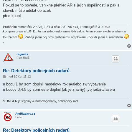
Pokud se to povede, vznikne přehled AR s jejich úspěšností a pak si
člověk může udělat obrázek
před koupí.
Proháním atmosféru 2,5 V6, 1,8T a dále 2,8T V6 4x4, k tomu ještě 3.0 R6 s
kompresorem a 3,0TDI. Až na jedno auto samé 6-ti válce. A navzdory ekoteroristům si
to užívám
. Zahájil jsem boj proti globálnímu oteplování - pořídil jsem si roadstera
.
ragamix
Pan Řidič
Re: Detektory policejních radarů
P
ned 10 čer 11:12
ř
í
u bodu 1 by som doplnil modelovy rok a/alebo sw vybavenie
s
u bodov 3,4,5 by som este doplnil (ak je znamy) typ radaru/laseru
p
ě
v
e
STINGER je legalny & homologovany, antiradary nie!
k
AntiRadary.cz
Letec
Re: Detektory policejních radarů