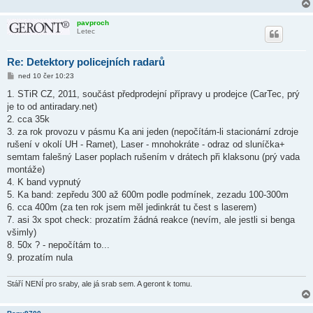
pavproch
Letec
Re: Detektory policejních radarů
P
ned 10 čer 10:23
ř
í
1. STiR CZ, 2011, součást předprodejní přípravy u prodejce (CarTec, prý
s
je to od antiradary.net)
p
ě
2. cca 35k
v
3. za rok provozu v pásmu Ka ani jeden (nepočítám-li stacionární zdroje
e
k
rušení v okolí UH - Ramet), Laser - mnohokráte - odraz od sluníčka+
semtam falešný Laser poplach rušením v drátech při klaksonu (prý vada
montáže)
4. K band vypnutý
5. Ka band: zepředu 300 až 600m podle podmínek, zezadu 100-300m
6. cca 400m (za ten rok jsem měl jedinkrát tu čest s laserem)
7. asi 3x spot check: prozatím žádná reakce (nevím, ale jestli si benga
všimly)
8. 50x ? - nepočítám to...
9. prozatím nula
Stáří NENÍ pro sraby, ale já srab sem. A geront k tomu.