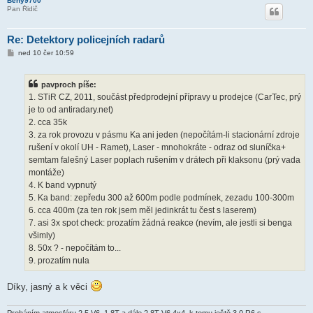
Beny9700
Pan Řidič
Re: Detektory policejních radarů
P
ned 10 čer 10:59
ř
í
s
pavproch píše:
p
ě
1. STiR CZ, 2011, součást předprodejní přípravy u prodejce (CarTec, prý
v
je to od antiradary.net)
e
k
2. cca 35k
3. za rok provozu v pásmu Ka ani jeden (nepočítám-li stacionární zdroje
rušení v okolí UH - Ramet), Laser - mnohokráte - odraz od sluníčka+
semtam falešný Laser poplach rušením v drátech při klaksonu (prý vada
montáže)
4. K band vypnutý
5. Ka band: zepředu 300 až 600m podle podmínek, zezadu 100-300m
6. cca 400m (za ten rok jsem měl jedinkrát tu čest s laserem)
7. asi 3x spot check: prozatím žádná reakce (nevím, ale jestli si benga
všimly)
8. 50x ? - nepočítám to...
9. prozatím nula
Díky, jasný a k věci
Proháním atmosféru 2,5 V6, 1,8T a dále 2,8T V6 4x4, k tomu ještě 3.0 R6 s