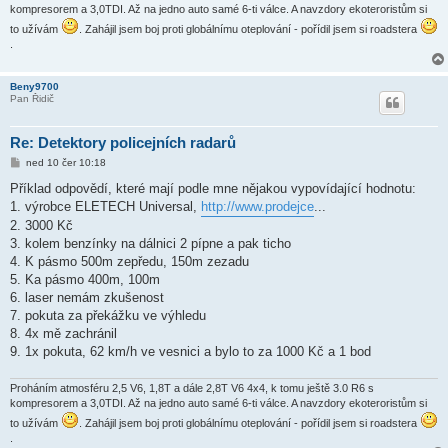
kompresorem a 3,0TDI. Až na jedno auto samé 6-ti válce. A navzdory ekoteroristům si
to užívám
. Zahájil jsem boj proti globálnímu oteplování - pořídil jsem si roadstera
.
Beny9700
Pan Řidič
Re: Detektory policejních radarů
P
ned 10 čer 10:18
ř
í
Příklad odpovědí, které mají podle mne nějakou vypovídající hodnotu:
s
1. výrobce ELETECH Universal,
http://www.prodejce
...
p
ě
2. 3000 Kč
v
3. kolem benzínky na dálnici 2 pípne a pak ticho
e
k
4. K pásmo 500m zepředu, 150m zezadu
5. Ka pásmo 400m, 100m
6. laser nemám zkušenost
7. pokuta za překážku ve výhledu
8. 4x mě zachránil
9. 1x pokuta, 62 km/h ve vesnici a bylo to za 1000 Kč a 1 bod
Proháním atmosféru 2,5 V6, 1,8T a dále 2,8T V6 4x4, k tomu ještě 3.0 R6 s
kompresorem a 3,0TDI. Až na jedno auto samé 6-ti válce. A navzdory ekoteroristům si
to užívám
. Zahájil jsem boj proti globálnímu oteplování - pořídil jsem si roadstera
.