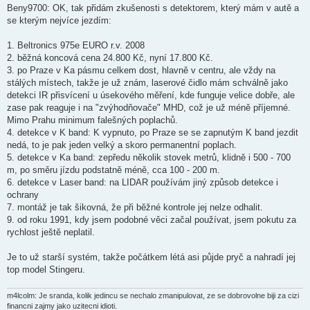
í
Beny9700: OK, tak přidám zkušenosti s detektorem, který mám v autě a
s
se kterým nejvíce jezdím:
p
ě
v
1. Beltronics 975e EURO r.v. 2008
e
k
2. běžná koncová cena 24.800 Kč, nyní 17.800 Kč.
3. po Praze v Ka pásmu celkem dost, hlavně v centru, ale vždy na
stálých místech, takže je už znám, laserové čidlo mám schválně jako
detekci IR přisvícení u úsekového měření, kde funguje velice dobře, ale
zase pak reaguje i na "zvýhodňovače" MHD, což je už méně příjemné.
Mimo Prahu minimum falešných poplachů.
4. detekce v K band: K vypnuto, po Praze se se zapnutým K band jezdit
nedá, to je pak jeden velký a skoro permanentní poplach.
5. detekce v Ka band: zepředu několik stovek metrů, klidně i 500 - 700
m, po směru jízdu podstatně méně, cca 100 - 200 m.
6. detekce v Laser band: na LIDAR používám jiný způsob detekce i
ochrany
7. montáž je tak šikovná, že při běžné kontrole jej nelze odhalit.
9. od roku 1991, kdy jsem podobné věci začal používat, jsem pokutu za
rychlost ještě neplatil.
Je to už starší systém, takže počátkem létá asi půjde pryč a nahradí jej
top model Stingeru.
m4lcolm: Je sranda, kolik jedincu se nechalo zmanipulovat, ze se dobrovolne biji za cizi
financni zajmy jako uzitecni idioti.