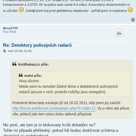
kompresorem a 3,0TDI. Až na jedno auto samé 6-ti válce. A navzdory ekoteroristům si
to užívám
. Zahájil jsem boj proti globálnímu oteplování - pořídil jsem si roadstera
.
Beny9700
Pan Řidič
Re: Detektory policejních radarů
P
ned 10 čer 11:01
ř
í
s
AntiRadary.cz píše:
p
ě
v
mafel píše:
e
k
Ahoj všichni.
Nikde jsem tu nenašel žádné téma o detektorech policejních
radarů (pouze o nich, protože rušičky jsou nelegální).
Podobné téma tady existuje již od 16.02.2011, kdy jsem jej založil:
http://forum.autoforum.cz/viewtopic.php?f=16&t=12
. Vy o něm ale přece
víte, jelikož jste tam celou dobu aktivně přispíval.
Nic proti, ale tam je to blokovaný kvůli dohadům ne?
Tohle mi připadá přehledný, pokud lidi budou dodržovat schéma a
zbytečně se nedohadovat.