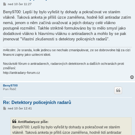
P
ned 10 čer 11:27
ř
í
Beny9700: Lepší by bylo vyřešit ty dohady a pokračovat ve starém
s
vlákně. Taková anketa je příliš úzce zaměřena, hodně lidí antiradar zatím
p
ě
nemá, jenom o něm začíná uvažovat a jejich dotazy celé vlákno
v
postupně rozmělní. Takhle striktně formulováno by to mělo smysl jako
e
k
dodatkové vlákno k hlavnímu vláknu o antiradarech a mohlo by se pak
jmenovat "Vlastní zkušenosti s detektory policejních radarů".
m4lcolm: Je sranda, kolik jedincu se nechalo zmanipulovat, ze se dobrovolne biji za cizi
financni zajmy jako uzitecni idioti.
Nezávislé fórum o antiradarech, radarových detektorech a dalších ochranách proti
změření:
http://antiradary-forum.cz
Beny9700
Pan Řidič
Re: Detektory policejních radarů
P
ned 10 čer 12:41
ř
í
s
AntiRadary.cz píše:
p
ě
Beny9700: Lepší by bylo vyřešit ty dohady a pokračovat ve starém
v
vlákně. Taková anketa je příliš úzce zaměřena, hodně lidí antiradar
e