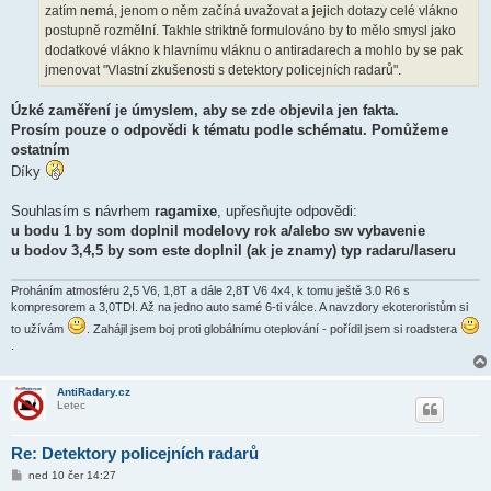
k
zatím nemá, jenom o něm začíná uvažovat a jejich dotazy celé vlákno
postupně rozmělní. Takhle striktně formulováno by to mělo smysl jako
dodatkové vlákno k hlavnímu vláknu o antiradarech a mohlo by se pak
jmenovat "Vlastní zkušenosti s detektory policejních radarů".
Úzké zaměření je úmyslem, aby se zde objevila jen fakta.
Prosím pouze o odpovědi k tématu podle schématu. Pomůžeme
ostatním
Díky
Souhlasím s návrhem
ragamixe
, upřesňujte odpovědi:
u bodu 1 by som doplnil modelovy rok a/alebo sw vybavenie
u bodov 3,4,5 by som este doplnil (ak je znamy) typ radaru/laseru
Proháním atmosféru 2,5 V6, 1,8T a dále 2,8T V6 4x4, k tomu ještě 3.0 R6 s
kompresorem a 3,0TDI. Až na jedno auto samé 6-ti válce. A navzdory ekoteroristům si
to užívám
. Zahájil jsem boj proti globálnímu oteplování - pořídil jsem si roadstera
.
AntiRadary.cz
Letec
Re: Detektory policejních radarů
P
ned 10 čer 14:27
ř