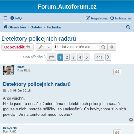
Forum.Autoforum.cz
FAQ
Registrovat
Přihlásit se
H
Obsah fóra
Ostatní
Technika
l
Detektory policejních radarů
e
Hledat
Pokročilé 
Odpovědět
d
a
Stránka
1
z
441
1
2
3
4
5
441
Další
4405 příspěvků
…
t
mafel
Pan Řidič
Detektory policejních radarů
P
pát 08 čer 20:18
ř
í
Ahoj všichni.
s
Nikde jsem tu nenašel žádné téma o detektorech policejních radarů
p
ě
(pouze o nich, protože rušičky jsou nelegální). Co kdybychom si o nich
v
povídali. Je na tomto poli něco nového?
e
k
Beny9700
Pan Řidič