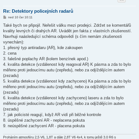
Re: Detektory policejních radarů
P
ned 10 čer 10:11
ř
í
Také bych se připojil. Neřešit válku mezi prodejci. Zdržet se komentářů
s
kvality levných či drahých AR. Uvádět jen fakta z vlastních zkušeností.
p
ě
Navrhuji naásledující schéma odpovědí (s čím nemám zkušenosti
v
vynechám):
e
k
1. přesný typ antiradaru (AR), kde zakoupen
2. cena
3. falešné poplachy AR (kolem benzínek apod.)
4. kvalita detekce (vzdálenost kdy reagoval AR) K pásma a zda to bylo
měřeno proti jedoucímu autu (zepředu), nebo za odjíždějícím autem
(zezadu)
5. kvalita detekce (vzdálenost kdy zachyceno) Ka pásma a zda to bylo
měřeno proti jedoucímu autu (zepředu), nebo za odjíždějícím autem
(zezadu)
6. kvalita detekce (vzdálenost kdy zachyceno) laseru a zda to bylo
měřeno proti jedoucímu autu (zepředu), nebo za odjíždějícím autem
(zezadu)
7. jak policisté reagují, když AR vidí při běžné kontrole
8. úspěšné zachycení AR - neplacena pokuta
9. neúspěšné zachycení AR - placena pokuta
Proháním atmosféru 2,5 V6, 1,8T a dále 2,8T V6 4x4, k tomu ještě 3.0 R6 s