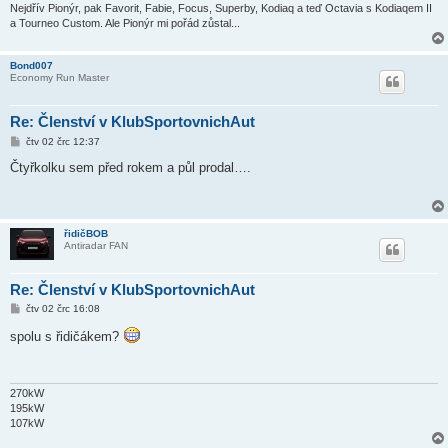
e
Nejdřív Pionýr, pak Favorit, Fabie, Focus, Superby, Kodiaq a teď Octavia s Kodiaqem II
k
a Tourneo Custom. Ale Pionýr mi pořád zůstal...
Bond007
Economy Run Master
Re: Členství v KlubSportovnichAut
P
čtv 02 črc 12:37
ř
í
Čtyřkolku sem před rokem a půl prodal….
s
p
ě
v
e
řidičBOB
k
Antiradar FAN
Re: Členství v KlubSportovnichAut
P
čtv 02 črc 16:08
ř
í
spolu s řidičákem?
s
p
ě
v
e
270kW
k
195kW
107kW