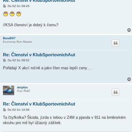
Re: Členství v KlubSportovnichAut
P
čtv 02 črc 09:45
ř
í
s
p
ě
//KSA členství je dobrý k čemu?
v
e
k
Bond007
Economy Run Master
Re: Členství v KlubSportovnichAut
P
čtv 02 črc 09:52
ř
í
Pořádají X akcí ročně a jako člen mas lepší ceny….
s
p
ě
v
e
delphin
k
Pan Řidič
Re: Členství v KlubSportovnichAut
P
čtv 02 črc 10:56
ř
í
Ta čtyřkolka? Škoda, jízda s tebou v Z4M a pjanda v 911 na brněnském
s
okruhu pro mě byl úžasný zážitek.
p
ě
v