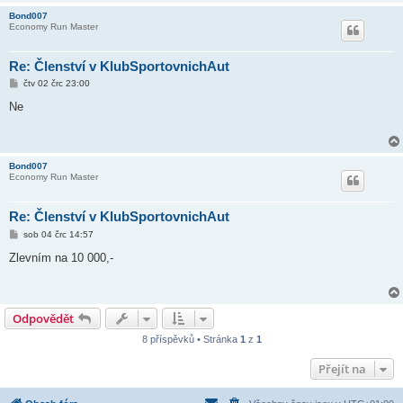
Bond007
Economy Run Master
Re: Členství v KlubSportovnichAut
P
čtv 02 črc 23:00
ř
í
Ne
s
p
ě
v
e
Bond007
k
Economy Run Master
Re: Členství v KlubSportovnichAut
P
sob 04 črc 14:57
ř
í
Zlevním na 10 000,-
s
p
ě
v
e
Odpovědět
k
8 příspěvků • Stránka
1
z
1
Přejít na