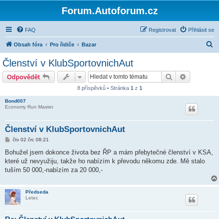
Forum.Autoforum.cz
FAQ
Registrovat
Přihlásit se
H
Obsah fóra
Pro řidiče
Bazar
l
Členství v KlubSportovnichAut
e
Hledat
Pokročilé 
Odpovědět
d
8 příspěvků • Stránka
1
z
1
a
Bond007
t
Economy Run Master
Členství v KlubSportovnichAut
P
čtv 02 črc 08:21
ř
í
Bohužel jsem dokonce života bez ŘP a mám přebytečné členství v KSA,
s
které už nevyužiju, takže ho nabízím k převodu někomu zde. Mě stalo
p
ě
tuším 50 000,-nabízím za 20 000,-
v
e
k
Předseda
Letec