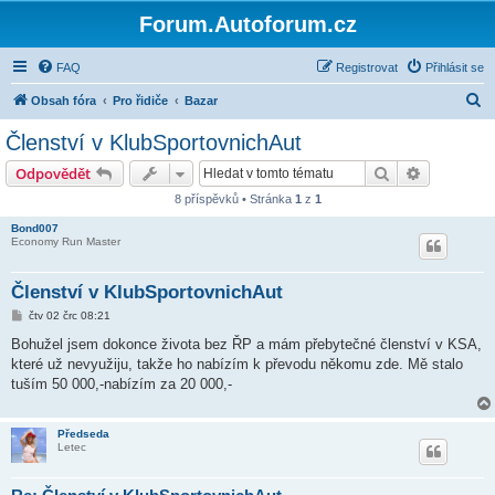
Forum.Autoforum.cz
FAQ
Registrovat
Přihlásit se
H
Obsah fóra
Pro řidiče
Bazar
l
Členství v KlubSportovnichAut
e
Hledat
Pokročilé 
Odpovědět
d
8 příspěvků • Stránka
1
z
1
a
Bond007
t
Economy Run Master
Členství v KlubSportovnichAut
P
čtv 02 črc 08:21
ř
í
Bohužel jsem dokonce života bez ŘP a mám přebytečné členství v KSA,
s
které už nevyužiju, takže ho nabízím k převodu někomu zde. Mě stalo
p
ě
tuším 50 000,-nabízím za 20 000,-
v
e
k
Předseda
Letec