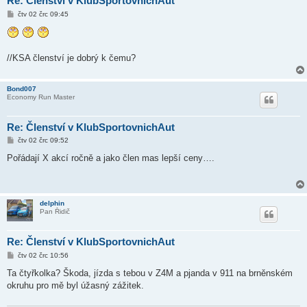
Re: Členství v KlubSportovnichAut
P
čtv 02 črc 09:45
ř
í
s
p
ě
//KSA členství je dobrý k čemu?
v
e
k
Bond007
Economy Run Master
Re: Členství v KlubSportovnichAut
P
čtv 02 črc 09:52
ř
í
Pořádají X akcí ročně a jako člen mas lepší ceny….
s
p
ě
v
e
delphin
k
Pan Řidič
Re: Členství v KlubSportovnichAut
P
čtv 02 črc 10:56
ř
í
Ta čtyřkolka? Škoda, jízda s tebou v Z4M a pjanda v 911 na brněnském
s
okruhu pro mě byl úžasný zážitek.
p
ě
v