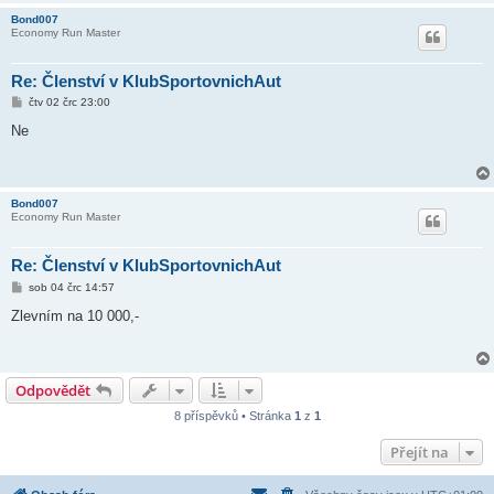
Bond007
Economy Run Master
Re: Členství v KlubSportovnichAut
P
čtv 02 črc 23:00
ř
í
Ne
s
p
ě
v
e
Bond007
k
Economy Run Master
Re: Členství v KlubSportovnichAut
P
sob 04 črc 14:57
ř
í
Zlevním na 10 000,-
s
p
ě
v
e
Odpovědět
k
8 příspěvků • Stránka
1
z
1
Přejít na