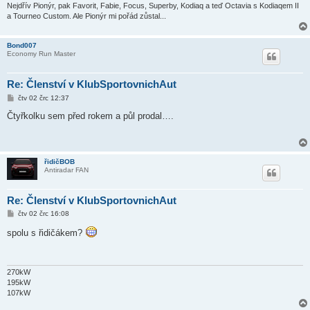
e
Nejdřív Pionýr, pak Favorit, Fabie, Focus, Superby, Kodiaq a teď Octavia s Kodiaqem II
k
a Tourneo Custom. Ale Pionýr mi pořád zůstal...
Bond007
Economy Run Master
Re: Členství v KlubSportovnichAut
P
čtv 02 črc 12:37
ř
í
Čtyřkolku sem před rokem a půl prodal….
s
p
ě
v
e
řidičBOB
k
Antiradar FAN
Re: Členství v KlubSportovnichAut
P
čtv 02 črc 16:08
ř
í
spolu s řidičákem?
s
p
ě
v
e
270kW
k
195kW
107kW