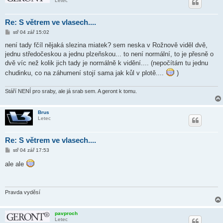
Letec
Re: S větrem ve vlasech....
P
stř 04 zář 15:02
ř
í
není tady fčíl nějaká slezina miatek? sem neska v Rožnově viděl dvě,
s
jednu středočeskou a jednu plzeňskou... to není normální, to je přesně o
p
ě
dvě víc než kolik jich tady je normálně k vidění.... (nepočítám tu jednu
v
chudinku, co na záhumení stojí sama jak kůl v plotě....
)
e
k
Stáří NENÍ pro sraby, ale já srab sem. A geront k tomu.
Brus
Letec
Re: S větrem ve vlasech....
P
stř 04 zář 17:53
ř
í
ale ale
s
p
ě
v
e
Pravda vyděsí
k
pavproch
Letec