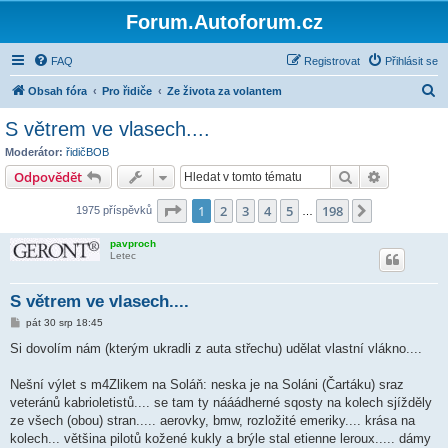
Forum.Autoforum.cz
FAQ
Registrovat
Přihlásit se
H
Obsah fóra
Pro řidiče
Ze života za volantem
l
S větrem ve vlasech....
e
Moderátor:
řidičBOB
d
Hledat
Pokročilé 
Odpovědět
a
Stránka
1
z
198
1
2
3
4
5
198
Další
1975 příspěvků
t
…
pavproch
Letec
S větrem ve vlasech....
P
pát 30 srp 18:45
ř
í
Si dovolím nám (kterým ukradli z auta střechu) udělat vlastní vlákno....
s
p
ě
Nešní výlet s m4Zlikem na Soláň: neska je na Soláni (Čartáku) sraz
v
veteránů kabrioletistů.... se tam ty nááádherné sqosty na kolech sjížděly
e
k
ze všech (obou) stran..... aerovky, bmw, rozložité emeriky.... krása na
kolech... většina pilotů kožené kukly a brýle stal etienne leroux..... dámy