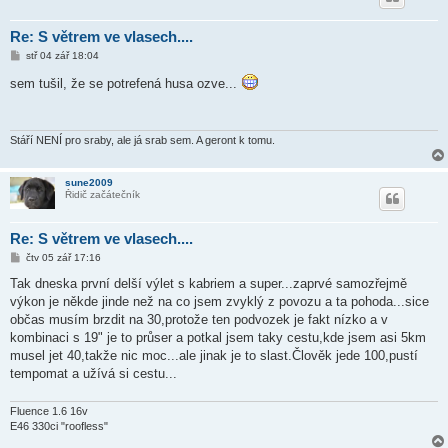
Re: S větrem ve vlasech....
P
stř 04 zář 18:04
ř
í
sem tušil, že se potrefená husa ozve...
s
p
ě
v
e
Stáří NENÍ pro sraby, ale já srab sem. A geront k tomu.
k
sune2009
Řidič začátečník
Re: S větrem ve vlasech....
P
čtv 05 zář 17:16
ř
í
Tak dneska první delší výlet s kabriem a super...zaprvé samozřejmě
s
výkon je někde jinde než na co jsem zvyklý z povozu a ta pohoda...sice
p
ě
občas musím brzdit na 30,protože ten podvozek je fakt nízko a v
v
kombinaci s 19" je to průser a potkal jsem taky cestu,kde jsem asi 5km
e
k
musel jet 40,takže nic moc...ale jinak je to slast.Člověk jede 100,pustí
tempomat a užívá si cestu...
Fluence 1.6 16v
E46 330ci "roofless"