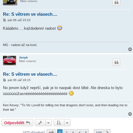
Mistr volantu
Re: S větrem ve vlasech....
P
pát 06 zář 15:22
ř
í
Kááábrio.....každodenní radost
s
p
ě
v
e
MG - radost až na kost.
k
Jenyk
Mistr volantu
Re: S větrem ve vlasech....
P
pát 06 zář 18:15
ř
í
No jenom když neprší, pak je to naopak dost blbé. Ale dneska to bylo
s
úúúúúúúžasnéééééééééééééééééééé
p
ě
v
e
Ken Kesey: "To Vic Lovell for telling me that dragons don't exist, and then leading me to
k
their lair."
Odpovědět
Stránka
1
z
198
1
2
3
4
5
198
Další
1975 příspěvků
…