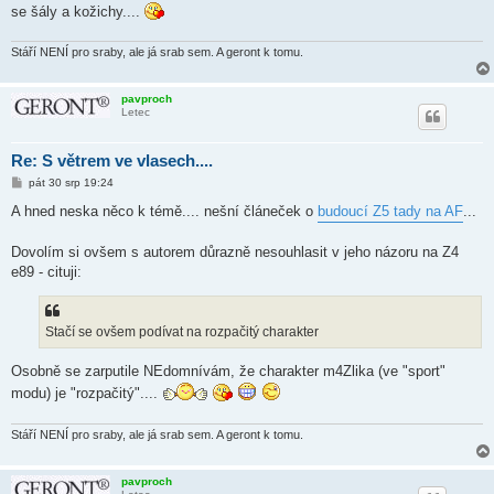
se šály a kožichy....
Stáří NENÍ pro sraby, ale já srab sem. A geront k tomu.
pavproch
Letec
Re: S větrem ve vlasech....
P
pát 30 srp 19:24
ř
í
A hned neska něco k témě.... nešní článeček o
budoucí Z5 tady na AF
...
s
p
ě
Dovolím si ovšem s autorem důrazně nesouhlasit v jeho názoru na Z4
v
e89 - cituji:
e
k
Stačí se ovšem podívat na rozpačitý charakter
Osobně se zarputile NEdomnívám, že charakter m4Zlika (ve "sport"
modu) je "rozpačitý"....
Stáří NENÍ pro sraby, ale já srab sem. A geront k tomu.
pavproch