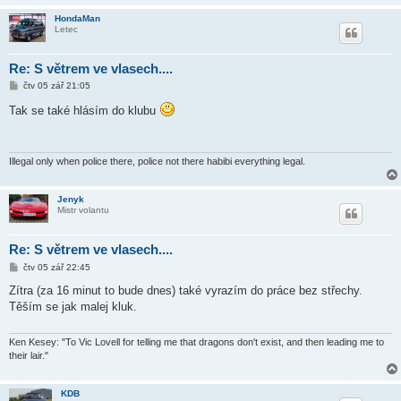
HondaMan
Letec
Re: S větrem ve vlasech....
P
čtv 05 zář 21:05
ř
í
Tak se také hlásím do klubu
s
p
ě
v
e
Illegal only when police there, police not there habibi everything legal.
k
Jenyk
Mistr volantu
Re: S větrem ve vlasech....
P
čtv 05 zář 22:45
ř
í
Zítra (za 16 minut to bude dnes) také vyrazím do práce bez střechy.
s
Těším se jak malej kluk.
p
ě
v
e
Ken Kesey: "To Vic Lovell for telling me that dragons don't exist, and then leading me to
k
their lair."
KDB