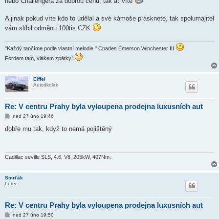
nebo Challengera za dobrou cenu, tak ať víte
e
k
A jinak pokud víte kdo to udělal a své kámoše prásknete, tak spolumajitel
vám slíbil odměnu 100tis CZK
"Každý tančíme podle vlastní melodie." Charles Emerson Winchester III
Fordem tam, vlakem zpátky!
Eiffel
Autoškolák
Re: V centru Prahy byla vyloupena prodejna luxusních aut
P
ned 27 úno 19:46
ř
í
dobře mu tak, když to nemá pojištěný
s
p
ě
v
e
Cadillac seville SLS, 4.6, V8, 205kW, 407Nm.
k
Smrťák
Letec
Re: V centru Prahy byla vyloupena prodejna luxusních aut
P
ned 27 úno 19:50