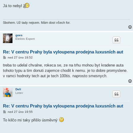
ř
í
Já to nebyl
s
p
ě
v
e
Sbohem. Už tady nejsem. Mám dost všech for.
k
goes
Elektro Expert
Re: V centru Prahy byla vyloupena prodejna luxusních aut
P
ned 27 úno 19:52
ř
í
treba to udelal chvalne, rokeca se, ze na trhu mohou byt kradene auta
s
tohoto typu a tim donuti zajemce chodit k nemu. je to dobre promyslene.
p
ě
v ramci hodnoty tech aut je tech 100tis. naprosto smesnych.
v
e
k
Deli
Letec
Re: V centru Prahy byla vyloupena prodejna luxusních aut
P
ned 27 úno 19:55
ř
í
To kilčo mi taky přišlo úsměvný
s
p
ě
v