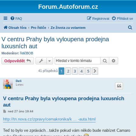
Forum.Autoforum.cz
FAQ
Registrovat
Přihlásit se
H
Obsah fóra
Pro řidiče
Ze života za volantem
l
V centru Prahy byla vyloupena prodejna
e
luxusních aut
d
Moderátor:
řidičBOB
a
Hledat
Pokročilé 
Odpovědět
t
1
2
3
4
5
Další
41 příspěvků
Deli
Letec
V centru Prahy byla vyloupena prodejna luxusních
aut
P
ned 27 úno 19:44
ř
í
http://tn.nova.cz/zpravy/cernakronika/k ... -auta.html
s
p
ě
Teď to bylo ve zprávách...takže pokud vám někdo bude nabízet Camaro
v