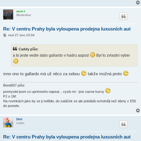
ě
v
e
acer.t
k
Moderátor
Re: V centru Prahy byla vyloupena prodejna luxusních aut
P
ned 27 úno 23:04
ř
í
s
Caddy píše:
p
ě
a to jeste vedle stalo gallardo v hadru aapod
Byl to zvlastni vyber
v
e
k
mno ono to gallardo má už něco za sebou
takže možná proto
Bond007 píše:
premyslel jsem co uprimneho napsat... vyslo mi - jste vazne kurvy
PJ o 1M:
Na rovinkách jako by se ji nelíbilo, do zatáček se ale pokládá ochotněji než dámy z E55
do postele.
Deli
Letec
Re: V centru Prahy byla vyloupena prodejna luxusních aut