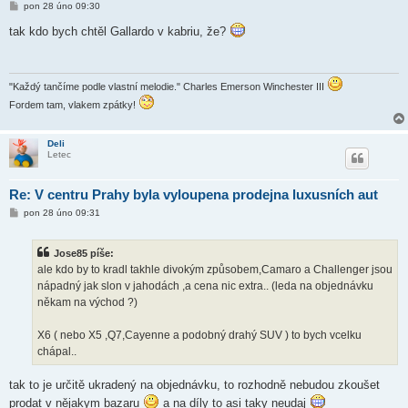
P
pon 28 úno 09:30
ř
í
tak kdo bych chtěl Gallardo v kabriu, že?
s
p
ě
v
e
"Každý tančíme podle vlastní melodie." Charles Emerson Winchester III
k
Fordem tam, vlakem zpátky!
Deli
Letec
Re: V centru Prahy byla vyloupena prodejna luxusních aut
P
pon 28 úno 09:31
ř
í
s
Jose85 píše:
p
ě
ale kdo by to kradl takhle divokým způsobem,Camaro a Challenger jsou
v
nápadný jak slon v jahodách ,a cena nic extra.. (leda na objednávku
e
k
někam na východ ?)
X6 ( nebo X5 ,Q7,Cayenne a podobný drahý SUV ) to bych vcelku
chápal..
tak to je určitě ukradený na objednávku, to rozhodně nebudou zkoušet
prodat v nějakym bazaru
a na díly to asi taky neudaj