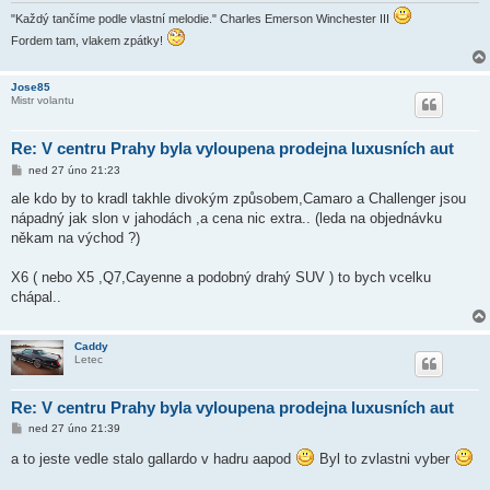
e
"Každý tančíme podle vlastní melodie." Charles Emerson Winchester III
k
Fordem tam, vlakem zpátky!
Jose85
Mistr volantu
Re: V centru Prahy byla vyloupena prodejna luxusních aut
P
ned 27 úno 21:23
ř
í
ale kdo by to kradl takhle divokým způsobem,Camaro a Challenger jsou
s
nápadný jak slon v jahodách ,a cena nic extra.. (leda na objednávku
p
ě
někam na východ ?)
v
e
k
X6 ( nebo X5 ,Q7,Cayenne a podobný drahý SUV ) to bych vcelku
chápal..
Caddy
Letec
Re: V centru Prahy byla vyloupena prodejna luxusních aut
P
ned 27 úno 21:39
ř
í
a to jeste vedle stalo gallardo v hadru aapod
Byl to zvlastni vyber
s
p