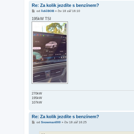
k
Re: Za kolik jezdíte s benzínem?
P
od
řidičBOB
»
čtv 18 zář 16:10
ř
í
195kW TSI
s
p
ě
v
e
k
270kW
195kW
107kW
Re: Za kolik jezdíte s benzínem?
P
od
Snowman000
»
čtv 18 zář 16:25
ř
í
s