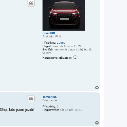
o
r
u
řidičBOB
Antiradar FAN
Příspěvky:
29580
Registrován:
stř 16 úno 20:26
Bydliště:
furt rovně a pak druhý barák
vpravo
K
Kontaktovat uživatele:
o
n
t
a
k
t
o
v
a
N
t
a
u
h
ž
Tomichika
o
i
Dítě v autě
r
v
Příspěvky:
1
u
a
00hp, kde jsem jezdil
Registrován:
pát 07 bře 18:31
t
e
l
e
N
ř
a