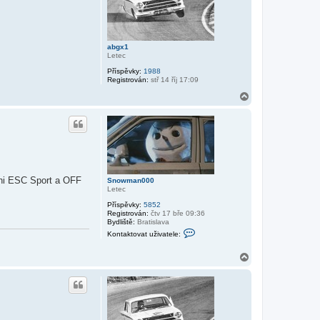
t
u
ž
i
v
abgx1
a
Letec
t
e
Příspěvky:
1988
l
Registrován:
stř 14 říj 17:09
e
S
N
n
a
o
h
w
o
m
a
r
n
u
0
0
0
ni ESC Sport a OFF
Snowman000
Letec
Příspěvky:
5852
Registrován:
čtv 17 bře 09:36
Bydliště:
Bratislava
K
Kontaktovat uživatele:
o
n
t
N
a
a
k
h
t
o
o
r
v
u
a
t