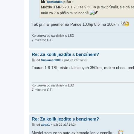
Tomichika
píše:
↑
p
ě
Mazda 3 MPS 2011 2.3 za 9,5l. To je tak průměr, ale dá se 
v
mód za 7 a přišlo mi to hodně
e
k
Tak ja mal priemer na Pande 100hp 8,5l na 100km
Konzerva od sardiniek s LSD
7-miestne GTI
Re: Za kolik jezdíte s benzínem?
P
od
Snowman000
»
pát 26 zář 14:20
ř
í
Touran 1.8 TSI, cisto dialnicnych 350km, mokro obcas pr
s
p
ě
v
e
Konzerva od sardiniek s LSD
k
7-miestne GTI
Re: Za kolik jezdíte s benzínem?
P
od
abgx1
»
pát 26 zář 14:24
ř
í
Myslel som ze to auto existovalo len v cenniku...