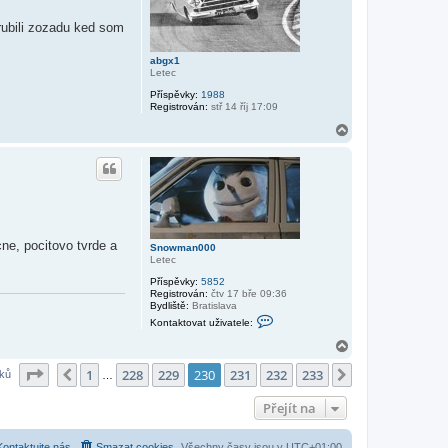
u
ž
rubili zozadu ked som
i
v
a
abgx1
t
Letec
e
l
Příspěvky:
1988
e
Registrován:
stř 14 říj 17:09
S
n
N
o
a
w
h
m
o
a
r
n
0
u
0
0
ne, pocitovo tvrde a
Snowman000
Letec
Příspěvky:
5852
Registrován:
čtv 17 bře 09:36
Bydliště:
Bratislava
K
Kontaktovat uživatele:
o
n
N
t
a
a
Stránka
230
z
233
1
228
229
230
231
232
233
h
Předchozí
Další
vků
…
k
o
t
r
o
Přejít na
v
u
a
t
Kontaktujte nás
Smazat cookies
Všechny časy jsou v
UTC+01:00