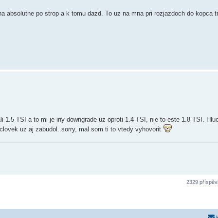
a absolutne po strop a k tomu dazd. To uz na mna pri rozjazdoch do kopca t
1.5 TSI a to mi je iny downgrade uz oproti 1.4 TSI, nie to este 1.8 TSI. Hluc
lovek uz aj zabudol..sorry, mal som ti to vtedy vyhovorit
2329 příspě