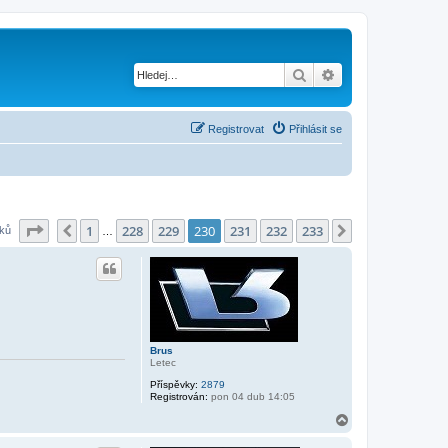
Hledat
Pokročilé hledání
Registrovat
Přihlásit se
Stránka
230
z
233
1
228
229
230
231
232
233
Předchozí
Další
vků
…
Brus
Letec
Příspěvky:
2879
Registrován:
pon 04 dub 14:05
N
a
h