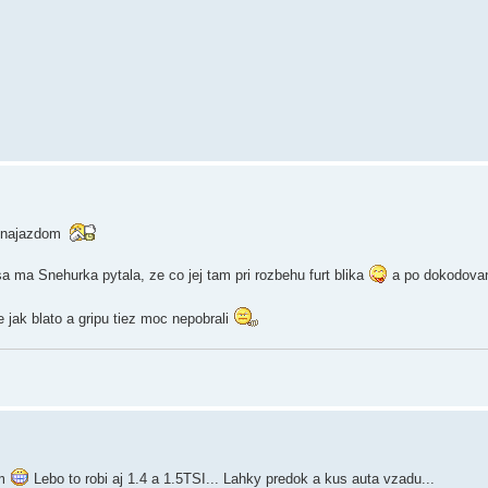
m najazdom
sa ma Snehurka pytala, ze co jej tam pri rozbehu furt blika
a po dokodova
jak blato a gripu tiez moc nepobrali
em
Lebo to robi aj 1.4 a 1.5TSI... Lahky predok a kus auta vzadu...