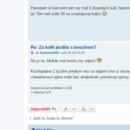
p
ě
Pamatam si ked som tam raz mal 6 dospelych ludi, batozin
v
po 70m siel stale 30 na smykajucej trojke
e
k
Re: Za kolik jezdíte s benzínem?
P
od
Snowman000
»
pát 26 zář 20:35
ř
í
No jo no, Multak mal trosku iny odpich
s
p
ě
Kazdopadne 2 tyzdne predtym nez sa objavil sme si skusali 
v
charakterovo uplne mdle bez akejkolvek vykonovej spicky.c
e
k
Konzerva od sardiniek s LSD
7-miestne GTI
Odpovědět
Zpět na „Nafta vs. Benzin“
Obsah fóra