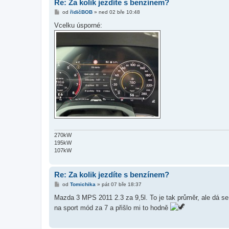
Re: Za kolik jezdíte s benzínem?
P
od
řidičBOB
»
ned 02 bře 10:48
ř
í
Vcelku úsporné:
s
p
ě
v
e
k
270kW
195kW
107kW
Re: Za kolik jezdíte s benzínem?
P
od
Tomichika
»
pát 07 bře 18:37
ř
í
Mazda 3 MPS 2011 2.3 za 9,5l. To je tak průměr, ale dá se 
s
na sport mód za 7 a přišlo mi to hodně
p
ě
v
e