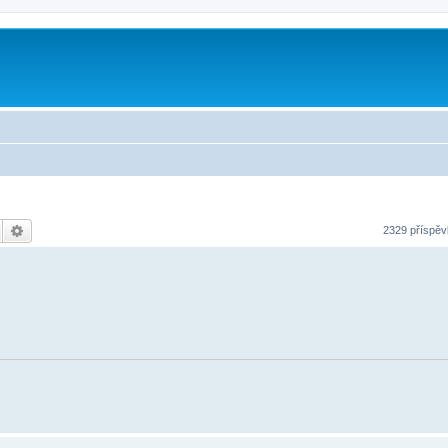
Hledat
Pokročilé hledání
2329 příspě