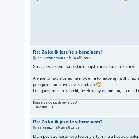
s
p
ě
v
e
k
Re: Za kolik jezdíte s benzínem?
P
od
Snowman000
»
pát 26 zář 15:46
ř
í
Sak aj trvalo kym sa podarilo najst 7-miestku s rozumny
s
p
ě
Ale ide to fakt slusne, na mokre mi to hrabe aj na 3ku, az 
v
e
je to prijemne hrave aj v zakrutach
k
Len gumy musim zahodit, tie Nokiany co tam su, su makke 
Konzerva od sardiniek s LSD
7-miestne GTI
Re: Za kolik jezdíte s benzínem?
P
od
abgx1
»
pát 26 zář 18:36
ř
í
Mam pocit ze benzinove tourany s tym maju kusok probl
s