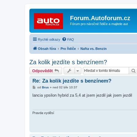
Forum.Autoforum.cz
Fórum pro náročné řidiče a majitele aut
Rychlé odkazy
FAQ
Obsah fóra
Pro řidiče
Nafta vs. Benzin
Za kolik jezdíte s benzínem?
Odpovědět
Re: Za kolik jezdíte s benzínem?
P
od
Brus
»
ned 02 bře 10:37
ř
í
lancia ypsilon hybrid za 5,4 at jsem jezdil jak jsem jezdil
s
p
ě
v
e
Pravda vyděsí
k