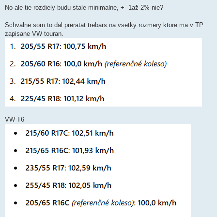
ř
í
No ale tie rozdiely budu stale minimalne, +- 1až 2% nie?
s
p
ě
Schvalne som to dal preratat trebars na vsetky rozmery ktore ma v TP
v
zapisane VW touran.
e
k
VW T6