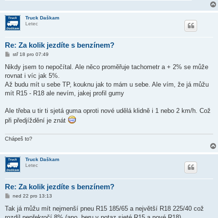
Truck Daškam
Letec
Re: Za kolik jezdíte s benzínem?
P
stř 18 pro 07:49
ř
í
Nikdy jsem to nepočítal. Ale něco proměřuje tachometr a + 2% se může
s
rovnat i víc jak 5%.
p
ě
Až budu mít u sebe TP, kouknu jak to mám u sebe. Ale vím, že já můžu
v
mít R15 - R18 ale nevím, jakej profil gumy
e
k
Ale třeba u tir ti sjetá guma oproti nové udělá klidně i 1 nebo 2 km/h. Což
při předjíždění je znát
Chápeš to?
Truck Daškam
Letec
Re: Za kolik jezdíte s benzínem?
P
ned 22 pro 13:13
ř
í
Tak já můžu mít nejmenší pneu R15 185/65 a největší R18 225/40 což
s
rozdíl nepřekročí 8% (ano, beru v potaz sjeté R15 a nové R18).