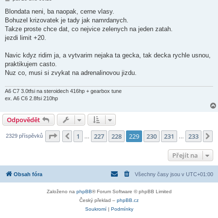
ř
í
Blondata neni, ba naopak, cerne vlasy.
s
Bohuzel krizovatek je tady jak namrdanych.
p
ě
Takze proste chce dat, co nejvice zelenych na jeden zatah.
v
jezdi limit +20.
e
k
Navic kdyz ridim ja, a vytvarim nejaka ta gecka, tak decka rychle usnou,
praktikujem casto.
Nuz co, musi si zvykat na adrenalinovou jizdu.
A6 C7 3.0tfsi na steroidech 416hp + gearbox tune
ex. A6 C6 2.8fsi 210hp
Odpovědět
Stránka
229
z
233
1
227
228
229
230
231
233
Předchozí
D
2329 příspěvků
…
…
Přejít na
Obsah fóra
Všechny časy jsou v
UTC+01:00
Založeno na
phpBB
® Forum Software © phpBB Limited
Český překlad –
phpBB.cz
Soukromí
|
Podmínky