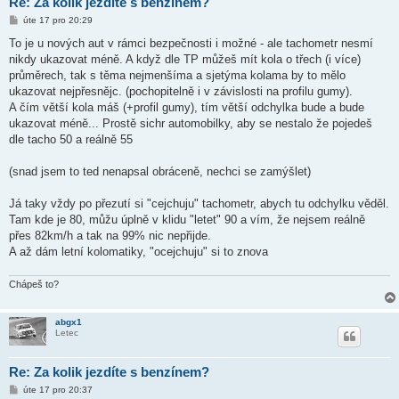
Re: Za kolik jezdíte s benzínem?
P
úte 17 pro 20:29
ř
í
To je u nových aut v rámci bezpečnosti i možné - ale tachometr nesmí
s
nikdy ukazovat méně. A když dle TP můžeš mít kola o třech (i více)
p
ě
průměrech, tak s těma nejmenšíma a sjetýma kolama by to mělo
v
ukazovat nejpřesnějc. (pochopitelně i v závislosti na profilu gumy).
e
k
A čím větší kola máš (+profil gumy), tím větší odchylka bude a bude
ukazovat méně... Prostě sichr automobilky, aby se nestalo že pojedeš
dle tacho 50 a reálně 55
(snad jsem to ted nenapsal obráceně, nechci se zamýšlet)
Já taky vždy po přezutí si "cejchuju" tachometr, abych tu odchylku věděl.
Tam kde je 80, můžu úplně v klidu "letet" 90 a vím, že nejsem reálně
přes 82km/h a tak na 99% nic nepřijde.
A až dám letní kolomatiky, "ocejchuju" si to znova
Chápeš to?
abgx1
Letec
Re: Za kolik jezdíte s benzínem?
P
úte 17 pro 20:37