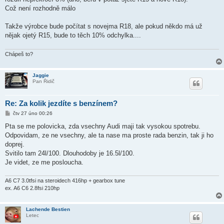
p
ě
Což není rozhodně málo
v
e
k
Takže výrobce bude počítat s novejma R18, ale pokud někdo má už
nějak ojetý R15, bude to těch 10% odchylka....
Chápeš to?
Jaggie
Pan Řidič
Re: Za kolik jezdíte s benzínem?
P
čtv 27 úno 00:26
ř
í
Pta se me polovicka, zda vsechny Audi maji tak vysokou spotrebu.
s
Odpovidam, ze ne vsechny, ale ta nase ma proste rada benzin, tak ji ho
p
ě
doprej.
v
Svitilo tam 24l/100. Dlouhodoby je 16.5l/100.
e
k
Je videt, ze me posloucha.
A6 C7 3.0tfsi na steroidech 416hp + gearbox tune
ex. A6 C6 2.8fsi 210hp
Lachende Bestien
Letec