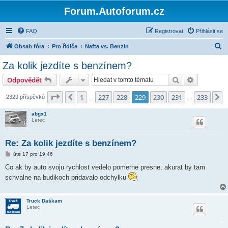
Forum.Autoforum.cz
FAQ
Registrovat
Přihlásit se
H
Obsah fóra
Pro řidiče
Nafta vs. Benzin
l
Za kolik jezdíte s benzínem?
e
Hledat
Pokročilé 
Odpovědět
d
a
Stránka
229
z
233
1
227
228
229
230
231
233
Předchozí
D
2329 příspěvků
…
…
t
abgx1
Letec
Re: Za kolik jezdíte s benzínem?
P
úte 17 pro 19:46
ř
í
Co ak by auto svoju rychlost vedelo pomerne presne, akurat by tam
s
schvalne na budikoch pridavalo odchylku
p
ě
v
e
Truck Daškam
k
Letec