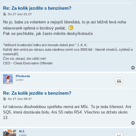
Re: Za kolik jezdíte s benzínem?
P
čtv 27 úno 01:27
ř
í
No jo, baba za volantem a nejspíš blonďatá, to je asi běžně levá noha
s
relaxovaně opřená o brzdový pedaŁ.
p
ě
Pak se pochlubte, jak často měníte desky/kotouče.
v
e
k
"Veškeré kvaltování toliko pro hovado dobré jest." J. A. K.
Každý den umírá po nárazu auta násilnou smrtí cca 3000 lidí - hlavně chodců, cyklistů a
motorkářů.
Čím víc zbraní, tím větší mír!
CEO - Cheat Execrative Offender
Předseda
Letec
Re: Za kolik jezdíte s benzínem?
P
čtv 27 úno 08:47
ř
í
tvl takovou dlouhodobou spotřebu nemá ani M5c. To je teda šílenost. Ani
s
SQ5, která dostávala bídu. Ani S5 nebo RS4. Všechno se drželo okolo
p
ě
13.
v
e
k
M.Z.
Letec