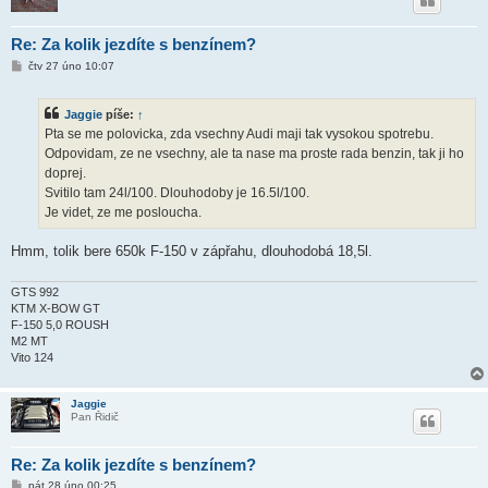
Re: Za kolik jezdíte s benzínem?
P
čtv 27 úno 10:07
ř
í
s
Jaggie
píše:
↑
p
ě
Pta se me polovicka, zda vsechny Audi maji tak vysokou spotrebu.
v
Odpovidam, ze ne vsechny, ale ta nase ma proste rada benzin, tak ji ho
e
k
doprej.
Svitilo tam 24l/100. Dlouhodoby je 16.5l/100.
Je videt, ze me posloucha.
Hmm, tolik bere 650k F-150 v zápřahu, dlouhodobá 18,5l.
GTS 992
KTM X-BOW GT
F-150 5,0 ROUSH
M2 MT
Vito 124
Jaggie
Pan Řidič
Re: Za kolik jezdíte s benzínem?
P
pát 28 úno 00:25