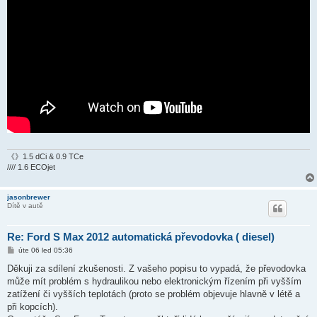
《》1.5 dCi & 0.9 TCe
//// 1.6 ECOjet
jasonbrewer
Dítě v autě
Re: Ford S Max 2012 automatická převodovka ( diesel)
P
úte 06 led 05:36
ř
í
Děkuji za sdílení zkušenosti. Z vašeho popisu to vypadá, že převodovka
s
může mít problém s hydraulikou nebo elektronickým řízením při vyšším
p
ě
zatížení či vyšších teplotách (proto se problém objevuje hlavně v létě a
v
při kopcích).
e