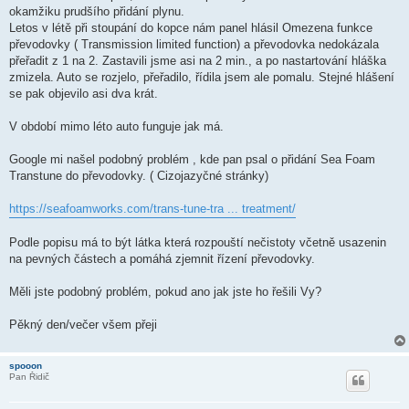
okamžiku prudšího přidání plynu.
Letos v létě při stoupání do kopce nám panel hlásil Omezena funkce
převodovky ( Transmission limited function) a převodovka nedokázala
přeřadit z 1 na 2. Zastavili jsme asi na 2 min., a po nastartování hláška
zmizela. Auto se rozjelo, přeřadilo, řídila jsem ale pomalu. Stejné hlášení
se pak objevilo asi dva krát.
V období mimo léto auto funguje jak má.
Google mi našel podobný problém , kde pan psal o přidání Sea Foam
Transtune do převodovky. ( Cizojazyčné stránky)
https://seafoamworks.com/trans-tune-tra ... treatment/
Podle popisu má to být látka která rozpouští nečistoty včetně usazenin
na pevných částech a pomáhá zjemnit řízení převodovky.
Měli jste podobný problém, pokud ano jak jste ho řešili Vy?
Pěkný den/večer všem přeji
spooon
Pan Řidič