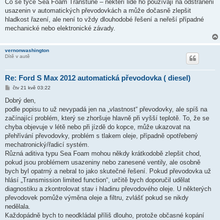
k
Co se týče Sea Foam Transtune – někteří lidé ho používají na odstranění
usazenin v automatických převodovkách a může dočasně zlepšit
hladkost řazení, ale není to vždy dlouhodobé řešení a neřeší případné
mechanické nebo elektronické závady.
vernonwashington
Dítě v autě
Re: Ford S Max 2012 automatická převodovka ( diesel)
P
čtv 21 kvě 03:22
ř
í
Dobrý den,
s
podle popisu to už nevypadá jen na „vlastnost“ převodovky, ale spíš na
p
ě
začínající problém, který se zhoršuje hlavně při vyšší teplotě. To, že se
v
chyba objevuje v létě nebo při jízdě do kopce, může ukazovat na
e
k
přehřívání převodovky, problém s tlakem oleje, případně opotřebený
mechatronický/řadicí systém.
Různá aditiva typu Sea Foam mohou někdy krátkodobě zlepšit chod,
pokud jsou problémem usazeniny nebo zanesené ventily, ale osobně
bych byl opatrný a nebral to jako skutečné řešení. Pokud převodovka už
hlásí „Transmission limited function“, určitě bych doporučil udělat
diagnostiku a zkontrolovat stav i hladinu převodového oleje. U některých
převodovek pomůže výměna oleje a filtru, zvlášť pokud se nikdy
nedělala.
Každopádně bych to neodkládal příliš dlouho, protože občasné kopání