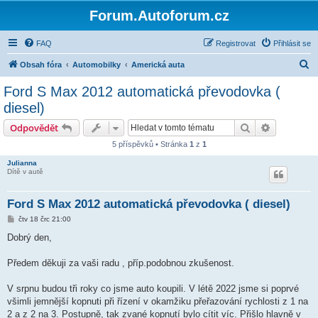
Forum.Autoforum.cz
FAQ
Registrovat
Přihlásit se
H
Obsah fóra
Automobilky
Americká auta
l
Ford S Max 2012 automatická převodovka (
e
diesel)
d
Hledat
Pokročilé 
Odpovědět
a
5 příspěvků • Stránka
1
z
1
t
Julianna
Dítě v autě
Ford S Max 2012 automatická převodovka ( diesel)
P
čtv 18 črc 21:00
ř
í
Dobrý den,
s
p
ě
Předem děkuji za vaši radu , příp.podobnou zkušenost.
v
e
k
V srpnu budou tři roky co jsme auto koupili. V létě 2022 jsme si poprvé
všimli jemnější kopnuti při řízení v okamžiku přeřazování rychlosti z 1 na
2 a z 2 na 3. Postupně, tak zvané kopnutí bylo cítit víc. Přišlo hlavně v