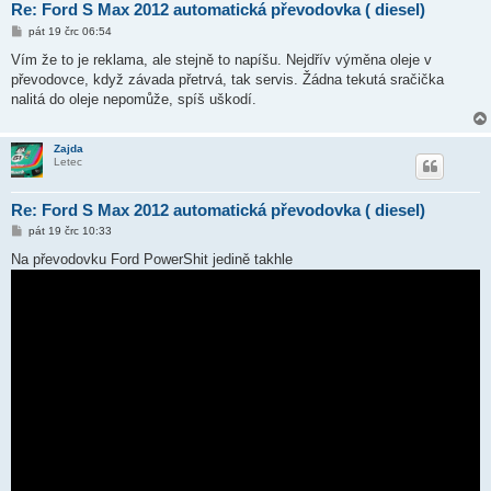
Re: Ford S Max 2012 automatická převodovka ( diesel)
P
pát 19 črc 06:54
ř
í
Vím že to je reklama, ale stejně to napíšu. Nejdřív výměna oleje v
s
převodovce, když závada přetrvá, tak servis. Žádna tekutá sračička
p
ě
nalitá do oleje nepomůže, spíš uškodí.
v
e
k
Zajda
Letec
Re: Ford S Max 2012 automatická převodovka ( diesel)
P
pát 19 črc 10:33
ř
í
Na převodovku Ford PowerShit jedině takhle
s
p
ě
v
e
k