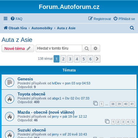
Forum.Autoforum.cz
FAQ
Registrovat
Přihlásit se
H
Obsah fóra
Automobilky
Auta z Asie
l
Auta z Asie
e
Hledat
Pokročilé hledání
Nové téma
d
a
1
2
3
4
5
6
Další
138 témat
t
Témata
Genesis
Poslední příspěvek od
lvlDev
«
pon 03 srp 04:53
Odpovědi:
9
Toyota obecně
Poslední příspěvek od
abgx1
«
čtv 02 črc 07:33
Odpovědi:
400
1
38
39
40
41
…
Mazda - obecně (nové vlákno)
Poslední příspěvek od
jerry
«
pát 19 čer 12:12
Odpovědi:
46
1
2
3
4
5
Suzuki obecně
Poslední příspěvek od
jerry
«
stř 20 kvě 10:43