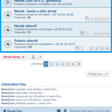
Honda Civic EP2 (7. generace)
Poslední příspěvek od
Daniel
«
čtv 24 srp 23:41
Mazda - kacko a jeho pindy
Poslední příspěvek od
rhinos
«
čtv 16 úno 10:48
Odpovědi:
48
1
2
3
4
5
Honda obecně
Poslední příspěvek od
Vrooom
«
stř 30 lis 15:22
Odpovědi:
70
1
5
6
7
8
…
Subaru obecně
Poslední příspěvek od
gurtinion
«
úte 16 srp 15:37
Odpovědi:
235
1
21
22
23
24
…
Nové téma
1
2
3
4
5
6
Další
138 témat
Přejít na
OPRÁVNĚNÍ FÓRA
Nemůžete
zakládat nová témata v tomto fóru
Nemůžete
odpovídat v tomto fóru
Nemůžete
upravovat své příspěvky v tomto fóru
Nemůžete
mazat své příspěvky v tomto fóru
Nemůžete
přikládat soubory v tomto fóru
Obsah fóra
Všechny časy jsou v
UTC+01:00