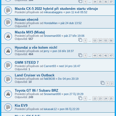
Odpovědi:
364
1
34
35
36
37
…
Mazda CX-5 2022 hybrid při studeném startu vibruje
Poslední příspěvek od
mikasabaggins
«
pon 11 kvě 05:52
Nissan obecně
Poslední příspěvek od
HondaMan
«
pát 24 dub 13:52
Odpovědi:
7
Mazda MX5 (Miata)
Poslední příspěvek od
Snowman000
«
pát 27 bře 19:06
Odpovědi:
557
1
53
54
55
56
…
Hyundai a vše kolem nich!
Poslední příspěvek od
jerry
«
pon 16 bře 18:37
Odpovědi:
464
1
44
45
46
47
…
GWM STEED 7
Poslední příspěvek od
Carrert93
«
ned 14 pro 16:47
Odpovědi:
1
Land Cruiser vs Outback
Poslední příspěvek od
řidičBOB
«
čtv 04 pro 20:19
Odpovědi:
10
1
2
Toyota GT 86 / Subaru BRZ
Poslední příspěvek od
Snowman000
«
pon 27 říj 19:29
Odpovědi:
249
1
22
23
24
25
…
Kia EV9
Poslední příspěvek od
lukasak12
«
pon 06 říj 22:20