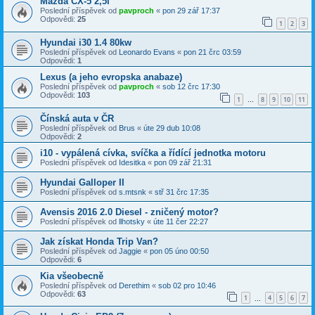
Mazda CX-5 2,5i
Poslední příspěvek od
pavproch
«
pon 29 zář 17:37
Odpovědi:
25
1
2
3
Hyundai i30 1.4 80kw
Poslední příspěvek od
Leonardo Evans
«
pon 21 črc 03:59
Odpovědi:
1
Lexus (a jeho evropska anabaze)
Poslední příspěvek od
pavproch
«
sob 12 črc 17:30
Odpovědi:
103
1
8
9
10
11
…
Čínská auta v ČR
Poslední příspěvek od
Brus
«
úte 29 dub 10:08
Odpovědi:
2
i10 - vypálená cívka, svíčka a řídící jednotka motoru
Poslední příspěvek od
Idesitka
«
pon 09 zář 21:31
Hyundai Galloper II
Poslední příspěvek od
s.mtsnk
«
stř 31 črc 17:35
Avensis 2016 2.0 Diesel - zničený motor?
Poslední příspěvek od
llhotsky
«
úte 11 čer 22:27
Jak získat Honda Trip Van?
Poslední příspěvek od
Jaggie
«
pon 05 úno 00:50
Odpovědi:
6
Kia všeobecně
Poslední příspěvek od
Derethim
«
sob 02 pro 10:46
Odpovědi:
63
1
4
5
6
7
…