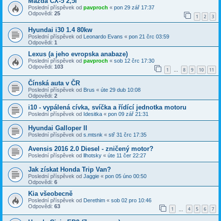
Mazda CX-5 2,5i
Poslední příspěvek od
pavproch
«
pon 29 zář 17:37
Odpovědi:
25
1
2
3
Hyundai i30 1.4 80kw
Poslední příspěvek od
Leonardo Evans
«
pon 21 črc 03:59
Odpovědi:
1
Lexus (a jeho evropska anabaze)
Poslední příspěvek od
pavproch
«
sob 12 črc 17:30
Odpovědi:
103
1
8
9
10
11
…
Čínská auta v ČR
Poslední příspěvek od
Brus
«
úte 29 dub 10:08
Odpovědi:
2
i10 - vypálená cívka, svíčka a řídící jednotka motoru
Poslední příspěvek od
Idesitka
«
pon 09 zář 21:31
Hyundai Galloper II
Poslední příspěvek od
s.mtsnk
«
stř 31 črc 17:35
Avensis 2016 2.0 Diesel - zničený motor?
Poslední příspěvek od
llhotsky
«
úte 11 čer 22:27
Jak získat Honda Trip Van?
Poslední příspěvek od
Jaggie
«
pon 05 úno 00:50
Odpovědi:
6
Kia všeobecně
Poslední příspěvek od
Derethim
«
sob 02 pro 10:46
Odpovědi:
63
1
4
5
6
7
…