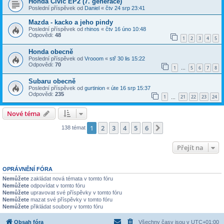
Honda Civic EP2 (7. generace)
Poslední příspěvek od
Daniel
«
čtv 24 srp 23:41
Mazda - kacko a jeho pindy
Poslední příspěvek od
rhinos
«
čtv 16 úno 10:48
Odpovědi:
48
1
2
3
4
5
Honda obecně
Poslední příspěvek od
Vrooom
«
stř 30 lis 15:22
Odpovědi:
70
1
5
6
7
8
…
Subaru obecně
Poslední příspěvek od
gurtinion
«
úte 16 srp 15:37
Odpovědi:
235
1
21
22
23
24
…
Nové téma
1
2
3
4
5
6
Další
138 témat
Přejít na
OPRÁVNĚNÍ FÓRA
Nemůžete
zakládat nová témata v tomto fóru
Nemůžete
odpovídat v tomto fóru
Nemůžete
upravovat své příspěvky v tomto fóru
Nemůžete
mazat své příspěvky v tomto fóru
Nemůžete
přikládat soubory v tomto fóru
Obsah fóra
Všechny časy jsou v
UTC+01:00