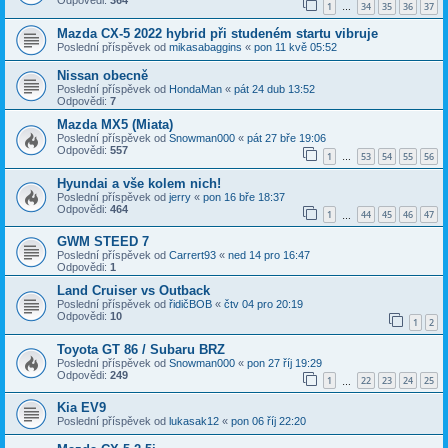
Odpovědi:
364
1
34
35
36
37
…
Mazda CX-5 2022 hybrid při studeném startu vibruje
Poslední příspěvek od
mikasabaggins
«
pon 11 kvě 05:52
Nissan obecně
Poslední příspěvek od
HondaMan
«
pát 24 dub 13:52
Odpovědi:
7
Mazda MX5 (Miata)
Poslední příspěvek od
Snowman000
«
pát 27 bře 19:06
Odpovědi:
557
1
53
54
55
56
…
Hyundai a vše kolem nich!
Poslední příspěvek od
jerry
«
pon 16 bře 18:37
Odpovědi:
464
1
44
45
46
47
…
GWM STEED 7
Poslední příspěvek od
Carrert93
«
ned 14 pro 16:47
Odpovědi:
1
Land Cruiser vs Outback
Poslední příspěvek od
řidičBOB
«
čtv 04 pro 20:19
Odpovědi:
10
1
2
Toyota GT 86 / Subaru BRZ
Poslední příspěvek od
Snowman000
«
pon 27 říj 19:29
Odpovědi:
249
1
22
23
24
25
…
Kia EV9
Poslední příspěvek od
lukasak12
«
pon 06 říj 22:20