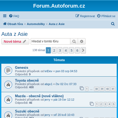
Forum.Autoforum.cz
FAQ
Registrovat
Přihlásit se
H
Obsah fóra
Automobilky
Auta z Asie
l
Auta z Asie
e
Hledat
Pokročilé hledání
Nové téma
d
a
1
2
3
4
5
6
Další
138 témat
t
Témata
Genesis
Poslední příspěvek od
lvlDev
«
pon 03 srp 04:53
Odpovědi:
9
Toyota obecně
Poslední příspěvek od
abgx1
«
čtv 02 črc 07:33
Odpovědi:
400
1
38
39
40
41
…
Mazda - obecně (nové vlákno)
Poslední příspěvek od
jerry
«
pát 19 čer 12:12
Odpovědi:
46
1
2
3
4
5
Suzuki obecně
Poslední příspěvek od
jerry
«
stř 20 kvě 10:43