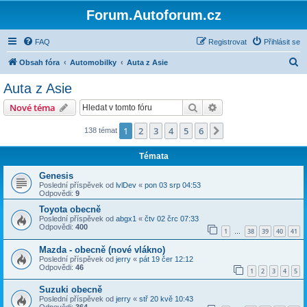
Forum.Autoforum.cz
FAQ
Registrovat
Přihlásit se
H
Obsah fóra
Automobilky
Auta z Asie
l
Auta z Asie
e
Hledat
Pokročilé hledání
Nové téma
d
a
1
2
3
4
5
6
Další
138 témat
t
Témata
Genesis
Poslední příspěvek od
lvlDev
«
pon 03 srp 04:53
Odpovědi:
9
Toyota obecně
Poslední příspěvek od
abgx1
«
čtv 02 črc 07:33
Odpovědi:
400
1
38
39
40
41
…
Mazda - obecně (nové vlákno)
Poslední příspěvek od
jerry
«
pát 19 čer 12:12
Odpovědi:
46
1
2
3
4
5
Suzuki obecně
Poslední příspěvek od
jerry
«
stř 20 kvě 10:43