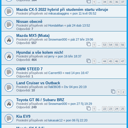
Odpovědi:
364
1
34
35
36
37
…
Mazda CX-5 2022 hybrid při studeném startu vibruje
Poslední příspěvek od
mikasabaggins
«
pon 11 kvě 05:52
Nissan obecně
Poslední příspěvek od
HondaMan
«
pát 24 dub 13:52
Odpovědi:
7
Mazda MX5 (Miata)
Poslední příspěvek od
Snowman000
«
pát 27 bře 19:06
Odpovědi:
557
1
53
54
55
56
…
Hyundai a vše kolem nich!
Poslední příspěvek od
jerry
«
pon 16 bře 18:37
Odpovědi:
464
1
44
45
46
47
…
GWM STEED 7
Poslední příspěvek od
Carrert93
«
ned 14 pro 16:47
Odpovědi:
1
Land Cruiser vs Outback
Poslední příspěvek od
řidičBOB
«
čtv 04 pro 20:19
Odpovědi:
10
1
2
Toyota GT 86 / Subaru BRZ
Poslední příspěvek od
Snowman000
«
pon 27 říj 19:29
Odpovědi:
249
1
22
23
24
25
…
Kia EV9
Poslední příspěvek od
lukasak12
«
pon 06 říj 22:20