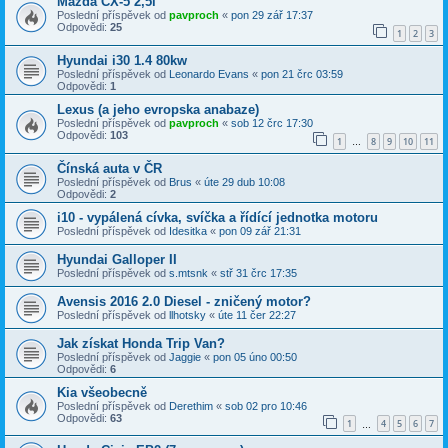
Mazda CX-5 2,5i
Poslední příspěvek od
pavproch
«
pon 29 zář 17:37
Odpovědi:
25
1
2
3
Hyundai i30 1.4 80kw
Poslední příspěvek od
Leonardo Evans
«
pon 21 črc 03:59
Odpovědi:
1
Lexus (a jeho evropska anabaze)
Poslední příspěvek od
pavproch
«
sob 12 črc 17:30
Odpovědi:
103
1
8
9
10
11
…
Čínská auta v ČR
Poslední příspěvek od
Brus
«
úte 29 dub 10:08
Odpovědi:
2
i10 - vypálená cívka, svíčka a řídící jednotka motoru
Poslední příspěvek od
Idesitka
«
pon 09 zář 21:31
Hyundai Galloper II
Poslední příspěvek od
s.mtsnk
«
stř 31 črc 17:35
Avensis 2016 2.0 Diesel - zničený motor?
Poslední příspěvek od
llhotsky
«
úte 11 čer 22:27
Jak získat Honda Trip Van?
Poslední příspěvek od
Jaggie
«
pon 05 úno 00:50
Odpovědi:
6
Kia všeobecně
Poslední příspěvek od
Derethim
«
sob 02 pro 10:46
Odpovědi:
63
1
4
5
6
7
…