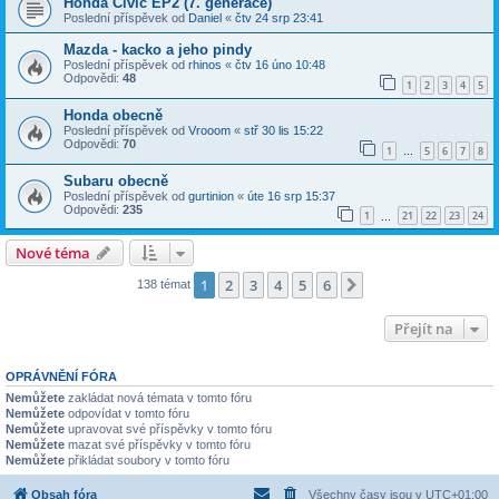
Honda Civic EP2 (7. generace)
Poslední příspěvek od
Daniel
«
čtv 24 srp 23:41
Mazda - kacko a jeho pindy
Poslední příspěvek od
rhinos
«
čtv 16 úno 10:48
Odpovědi:
48
1
2
3
4
5
Honda obecně
Poslední příspěvek od
Vrooom
«
stř 30 lis 15:22
Odpovědi:
70
1
5
6
7
8
…
Subaru obecně
Poslední příspěvek od
gurtinion
«
úte 16 srp 15:37
Odpovědi:
235
1
21
22
23
24
…
Nové téma
1
2
3
4
5
6
Další
138 témat
Přejít na
OPRÁVNĚNÍ FÓRA
Nemůžete
zakládat nová témata v tomto fóru
Nemůžete
odpovídat v tomto fóru
Nemůžete
upravovat své příspěvky v tomto fóru
Nemůžete
mazat své příspěvky v tomto fóru
Nemůžete
přikládat soubory v tomto fóru
Obsah fóra
Všechny časy jsou v
UTC+01:00