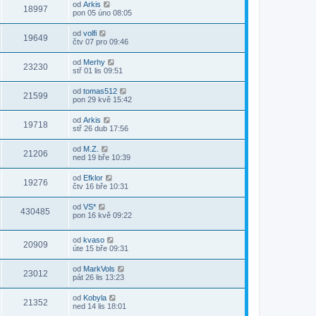
od
Arkis
18997
pon 05 úno 08:05
od
volfi
19649
čtv 07 pro 09:46
od
Merhy
23230
stř 01 lis 09:51
od
tomas512
21599
pon 29 kvě 15:42
od
Arkis
19718
stř 26 dub 17:56
od
M.Z.
21206
ned 19 bře 10:39
od
Efklor
19276
čtv 16 bře 10:31
od
VS*
430485
pon 16 kvě 09:22
od
kvaso
20909
úte 15 bře 09:31
od
MarkVols
23012
pát 26 lis 13:23
od
Kobyla
21352
ned 14 lis 18:01