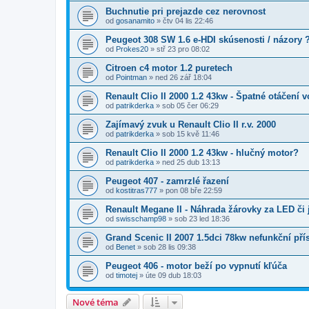
Buchnutie pri prejazde cez nerovnost
od
gosanamito
»
čtv 04 lis 22:46
Peugeot 308 SW 1.6 e-HDI skúsenosti / názory 
od
Prokes20
»
stř 23 pro 08:02
Citroen c4 motor 1.2 puretech
od
Pointman
»
ned 26 zář 18:04
Renault Clio II 2000 1.2 43kw - Špatné otáčení v
od
patrikderka
»
sob 05 čer 06:29
Zajímavý zvuk u Renault Clio II r.v. 2000
od
patrikderka
»
sob 15 kvě 11:46
Renault Clio II 2000 1.2 43kw - hlučný motor?
od
patrikderka
»
ned 25 dub 13:13
Peugeot 407 - zamrzlé řazení
od
kostitras777
»
pon 08 bře 22:59
Renault Megane II - Náhrada žárovky za LED či
od
swisschamp98
»
sob 23 led 18:36
Grand Scenic II 2007 1.5dci 78kw nefunkční přís
od
Benet
»
sob 28 lis 09:38
Peugeot 406 - motor beží po vypnutí kľúča
od
timotej
»
úte 09 dub 18:03
Nové téma