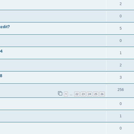
2
0
ezdit?
5
0
04
1
2
98
3
256
1
22
23
24
25
26
…
0
1
0