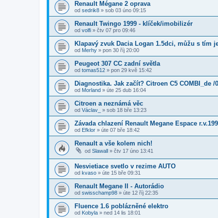
Renault Mégane 2 oprava
od
sedrik8
»
sob 03 úno 09:15
Renault Twingo 1999 - klíček/imobilizér
od
volfi
»
čtv 07 pro 09:46
Klapavý zvuk Dacia Logan 1.5dci, můžu s tím j
od
Merhy
»
pon 30 říj 20:00
Peugeot 307 CC zadní světla
od
tomas512
»
pon 29 kvě 15:42
Diagnostika. Jak začít? Citroen C5 COMBI_de /
od
Morland
»
úte 25 dub 16:04
Citroen a neznámá věc
od
Václav_
»
sob 18 bře 13:23
Závada chlazení Renault Megane Espace r.v.19
od
Efklor
»
úte 07 bře 18:42
Renault a vše kolem nich!
od
Slawall
»
čtv 17 úno 13:41
Nesvietiace svetlo v rezime AUTO
od
kvaso
»
úte 15 bře 09:31
Renault Megane II - Autorádio
od
swisschamp98
»
úte 12 říj 22:35
Fluence 1.6 poblázněné elektro
od
Kobyla
»
ned 14 lis 18:01