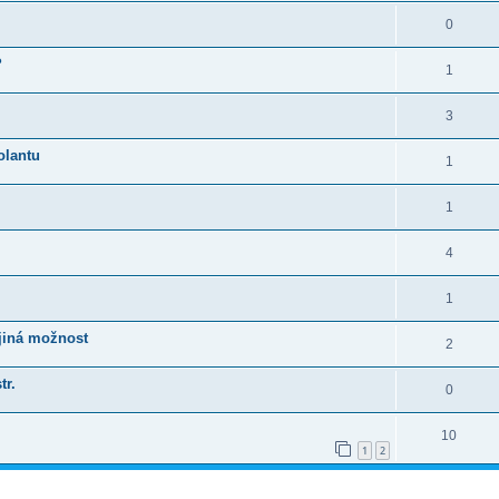
0
?
1
3
olantu
1
1
4
1
 jiná možnost
2
tr.
0
10
1
2