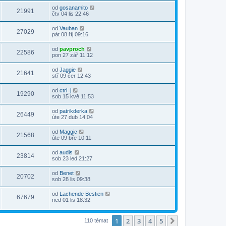
od
gosanamito
21991
čtv 04 lis 22:46
od
Vauban
27029
pát 08 říj 09:16
od
pavproch
22586
pon 27 zář 11:12
od
Jaggie
21641
stř 09 čer 12:43
od
ctrl_j
19290
sob 15 kvě 11:53
od
patrikderka
26449
úte 27 dub 14:04
od
Maggic
21568
úte 09 bře 10:11
od
audis
23814
sob 23 led 21:27
od
Benet
20702
sob 28 lis 09:38
od
Lachende Bestien
67679
ned 01 lis 18:32
1
2
3
4
5
Další
110 témat