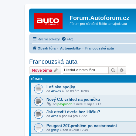
Forum.Autoforum.cz
Fórum pro náročné řidiče a majitele aut
Rychlé odkazy
FAQ
Obsah fóra
Automobilky
Francouzská auta
Francouzská auta
Hledat
Pokroč
Nové téma
TÉMATA
Ložisko spojky
od
Alokos
»
úte 09 črc 16:08
Nový C3: vzhled na jedničku
od
pavproch
»
ned 03 srp 10:17
Jak otevřít dveře bez klíčku?
od
Aitos
»
pon 04 pro 12:22
Peugeot 207-problém po nastartování
od
grizly
»
sob 06 dub 12:49