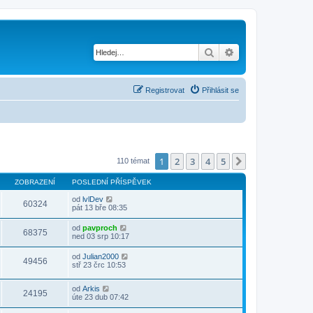
Hledat
Pokročilé hledání
Registrovat
Přihlásit se
1
2
3
4
5
Další
110 témat
ZOBRAZENÍ
POSLEDNÍ PŘÍSPĚVEK
od
lvlDev
60324
pát 13 bře 08:35
od
pavproch
68375
ned 03 srp 10:17
od
Julian2000
49456
stř 23 črc 10:53
od
Arkis
24195
úte 23 dub 07:42