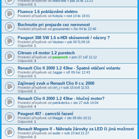
Poslední příspěvek od
MarkVols
«
pát 26 lis 13:23
Odpovědi:
1
Fluence 1.6 poblázněné elektro
Poslední příspěvek od
Kobyla
«
ned 14 lis 18:01
Buchnutie pri prejazde cez nerovnost
Poslední příspěvek od
gosanamito
«
čtv 04 lis 22:46
Peugeot 308 SW 1.6 e-HDI skúsenosti / názory ?
Poslední příspěvek od
Vauban
«
pát 08 říj 09:16
Odpovědi:
1
Citroen c4 motor 1.2 puretech
Poslední příspěvek od
pavproch
«
pon 27 zář 11:12
Odpovědi:
3
Renault Clio II 2000 1.2 43kw - Špatné otáčení volantu
Poslední příspěvek od
Jaggie
«
stř 09 čer 12:43
Odpovědi:
1
Zajímavý zvuk u Renault Clio II r.v. 2000
Poslední příspěvek od
ctrl_j
«
sob 15 kvě 11:53
Odpovědi:
1
Renault Clio II 2000 1.2 43kw - hlučný motor?
Poslední příspěvek od
patrikderka
«
úte 27 dub 14:04
Odpovědi:
4
Peugeot 407 - zamrzlé řazení
Poslední příspěvek od
Maggic
«
úte 09 bře 10:11
Odpovědi:
1
Renault Megane II - Náhrada žárovky za LED či jiná možnost
Poslední příspěvek od
audis
«
sob 23 led 21:27
Odpovědi:
2