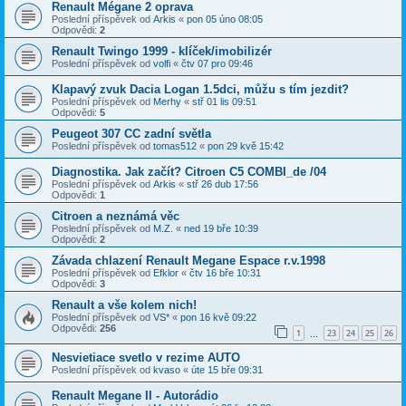
Renault Mégane 2 oprava
Poslední příspěvek od
Arkis
«
pon 05 úno 08:05
Odpovědi:
2
Renault Twingo 1999 - klíček/imobilizér
Poslední příspěvek od
volfi
«
čtv 07 pro 09:46
Klapavý zvuk Dacia Logan 1.5dci, můžu s tím jezdit?
Poslední příspěvek od
Merhy
«
stř 01 lis 09:51
Odpovědi:
5
Peugeot 307 CC zadní světla
Poslední příspěvek od
tomas512
«
pon 29 kvě 15:42
Diagnostika. Jak začít? Citroen C5 COMBI_de /04
Poslední příspěvek od
Arkis
«
stř 26 dub 17:56
Odpovědi:
1
Citroen a neznámá věc
Poslední příspěvek od
M.Z.
«
ned 19 bře 10:39
Odpovědi:
2
Závada chlazení Renault Megane Espace r.v.1998
Poslední příspěvek od
Efklor
«
čtv 16 bře 10:31
Odpovědi:
3
Renault a vše kolem nich!
Poslední příspěvek od
VS*
«
pon 16 kvě 09:22
Odpovědi:
256
1
23
24
25
26
…
Nesvietiace svetlo v rezime AUTO
Poslední příspěvek od
kvaso
«
úte 15 bře 09:31
Renault Megane II - Autorádio