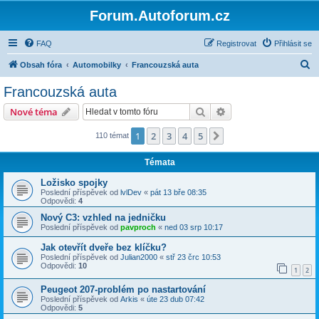
Forum.Autoforum.cz
FAQ
Registrovat
Přihlásit se
H
Obsah fóra
Automobilky
Francouzská auta
l
Francouzská auta
e
Hledat
Pokročilé hledání
Nové téma
d
a
1
2
3
4
5
Další
110 témat
t
Témata
Ložisko spojky
Poslední příspěvek od
lvlDev
«
pát 13 bře 08:35
Odpovědi:
4
Nový C3: vzhled na jedničku
Poslední příspěvek od
pavproch
«
ned 03 srp 10:17
Jak otevřít dveře bez klíčku?
Poslední příspěvek od
Julian2000
«
stř 23 črc 10:53
Odpovědi:
10
1
2
Peugeot 207-problém po nastartování
Poslední příspěvek od
Arkis
«
úte 23 dub 07:42
Odpovědi:
5