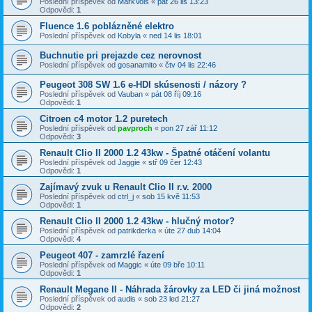
Poslední příspěvek od
MarkVols
«
pát 26 lis 13:23
Odpovědi:
1
Fluence 1.6 poblázněné elektro
Poslední příspěvek od
Kobyla
«
ned 14 lis 18:01
Buchnutie pri prejazde cez nerovnost
Poslední příspěvek od
gosanamito
«
čtv 04 lis 22:46
Peugeot 308 SW 1.6 e-HDI skúsenosti / názory ?
Poslední příspěvek od
Vauban
«
pát 08 říj 09:16
Odpovědi:
1
Citroen c4 motor 1.2 puretech
Poslední příspěvek od
pavproch
«
pon 27 zář 11:12
Odpovědi:
3
Renault Clio II 2000 1.2 43kw - Špatné otáčení volantu
Poslední příspěvek od
Jaggie
«
stř 09 čer 12:43
Odpovědi:
1
Zajímavý zvuk u Renault Clio II r.v. 2000
Poslední příspěvek od
ctrl_j
«
sob 15 kvě 11:53
Odpovědi:
1
Renault Clio II 2000 1.2 43kw - hlučný motor?
Poslední příspěvek od
patrikderka
«
úte 27 dub 14:04
Odpovědi:
4
Peugeot 407 - zamrzlé řazení
Poslední příspěvek od
Maggic
«
úte 09 bře 10:11
Odpovědi:
1
Renault Megane II - Náhrada žárovky za LED či jiná možnost
Poslední příspěvek od
audis
«
sob 23 led 21:27
Odpovědi:
2