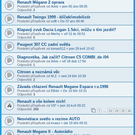
Renault Mégane 2 oprava
Poslední příspěvek od
Arkis
«
pon 05 úno 08:05
Odpovědi:
2
Renault Twingo 1999 - klíček/imobilizér
Poslední příspěvek od
volfi
«
čtv 07 pro 09:46
Klapavý zvuk Dacia Logan 1.5dci, můžu s tím jezdit?
Poslední příspěvek od
Merhy
«
stř 01 lis 09:51
Odpovědi:
5
Peugeot 307 CC zadní světla
Poslední příspěvek od
tomas512
«
pon 29 kvě 15:42
Diagnostika. Jak začít? Citroen C5 COMBI_de /04
Poslední příspěvek od
Arkis
«
stř 26 dub 17:56
Odpovědi:
1
Citroen a neznámá věc
Poslední příspěvek od
M.Z.
«
ned 19 bře 10:39
Odpovědi:
2
Závada chlazení Renault Megane Espace r.v.1998
Poslední příspěvek od
Efklor
«
čtv 16 bře 10:31
Odpovědi:
3
Renault a vše kolem nich!
Poslední příspěvek od
VS*
«
pon 16 kvě 09:22
Odpovědi:
256
1
23
24
25
26
…
Nesvietiace svetlo v rezime AUTO
Poslední příspěvek od
kvaso
«
úte 15 bře 09:31
Renault Megane II - Autorádio