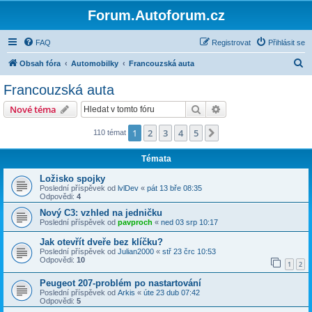
Forum.Autoforum.cz
FAQ
Registrovat
Přihlásit se
H
Obsah fóra
Automobilky
Francouzská auta
l
Francouzská auta
e
Hledat
Pokročilé hledání
Nové téma
d
a
1
2
3
4
5
Další
110 témat
t
Témata
Ložisko spojky
Poslední příspěvek od
lvlDev
«
pát 13 bře 08:35
Odpovědi:
4
Nový C3: vzhled na jedničku
Poslední příspěvek od
pavproch
«
ned 03 srp 10:17
Jak otevřít dveře bez klíčku?
Poslední příspěvek od
Julian2000
«
stř 23 črc 10:53
Odpovědi:
10
1
2
Peugeot 207-problém po nastartování
Poslední příspěvek od
Arkis
«
úte 23 dub 07:42
Odpovědi:
5