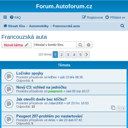
Forum.Autoforum.cz
FAQ
Registrovat
Přihlásit se
H
Obsah fóra
Automobilky
Francouzská auta
l
Francouzská auta
e
Hledat
Pokročilé hledání
Nové téma
d
a
1
2
3
4
5
Další
110 témat
t
Témata
Ložisko spojky
Poslední příspěvek od
lvlDev
«
pát 13 bře 08:35
Odpovědi:
4
Nový C3: vzhled na jedničku
Poslední příspěvek od
pavproch
«
ned 03 srp 10:17
Jak otevřít dveře bez klíčku?
Poslední příspěvek od
Julian2000
«
stř 23 črc 10:53
Odpovědi:
10
1
2
Peugeot 207-problém po nastartování
Poslední příspěvek od
Arkis
«
úte 23 dub 07:42
Odpovědi:
5