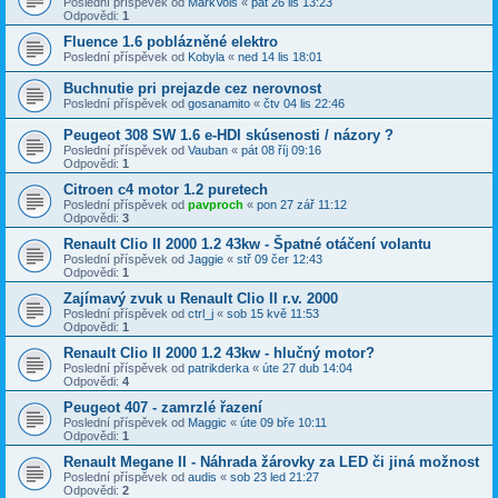
Poslední příspěvek od
MarkVols
«
pát 26 lis 13:23
Odpovědi:
1
Fluence 1.6 poblázněné elektro
Poslední příspěvek od
Kobyla
«
ned 14 lis 18:01
Buchnutie pri prejazde cez nerovnost
Poslední příspěvek od
gosanamito
«
čtv 04 lis 22:46
Peugeot 308 SW 1.6 e-HDI skúsenosti / názory ?
Poslední příspěvek od
Vauban
«
pát 08 říj 09:16
Odpovědi:
1
Citroen c4 motor 1.2 puretech
Poslední příspěvek od
pavproch
«
pon 27 zář 11:12
Odpovědi:
3
Renault Clio II 2000 1.2 43kw - Špatné otáčení volantu
Poslední příspěvek od
Jaggie
«
stř 09 čer 12:43
Odpovědi:
1
Zajímavý zvuk u Renault Clio II r.v. 2000
Poslední příspěvek od
ctrl_j
«
sob 15 kvě 11:53
Odpovědi:
1
Renault Clio II 2000 1.2 43kw - hlučný motor?
Poslední příspěvek od
patrikderka
«
úte 27 dub 14:04
Odpovědi:
4
Peugeot 407 - zamrzlé řazení
Poslední příspěvek od
Maggic
«
úte 09 bře 10:11
Odpovědi:
1
Renault Megane II - Náhrada žárovky za LED či jiná možnost
Poslední příspěvek od
audis
«
sob 23 led 21:27
Odpovědi:
2