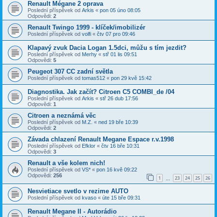
Renault Mégane 2 oprava
Poslední příspěvek od
Arkis
«
pon 05 úno 08:05
Odpovědi:
2
Renault Twingo 1999 - klíček/imobilizér
Poslední příspěvek od
volfi
«
čtv 07 pro 09:46
Klapavý zvuk Dacia Logan 1.5dci, můžu s tím jezdit?
Poslední příspěvek od
Merhy
«
stř 01 lis 09:51
Odpovědi:
5
Peugeot 307 CC zadní světla
Poslední příspěvek od
tomas512
«
pon 29 kvě 15:42
Diagnostika. Jak začít? Citroen C5 COMBI_de /04
Poslední příspěvek od
Arkis
«
stř 26 dub 17:56
Odpovědi:
1
Citroen a neznámá věc
Poslední příspěvek od
M.Z.
«
ned 19 bře 10:39
Odpovědi:
2
Závada chlazení Renault Megane Espace r.v.1998
Poslední příspěvek od
Efklor
«
čtv 16 bře 10:31
Odpovědi:
3
Renault a vše kolem nich!
Poslední příspěvek od
VS*
«
pon 16 kvě 09:22
Odpovědi:
256
1
23
24
25
26
…
Nesvietiace svetlo v rezime AUTO
Poslední příspěvek od
kvaso
«
úte 15 bře 09:31
Renault Megane II - Autorádio