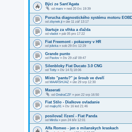
Býci ze Sant'Agata
od
marv
»
ned 20 črc 19:39
Porucha diagnostického systému motoru EOB
od
zbynek.ji
»
úte 11 zář 13:17
štartuje za vlhka a ďažda
od
vladot
»
pát 05 pro 17:22
Fiat Freemont - pokazeny v HR
od
jslivka
»
sob 29 črc 12:29
Grande punto
od
Pavlov
»
čtv 29 zář 09:47
Silenbloky Fiat Ducato 3.0 CNG
od
Totty
»
čtv 14 říj 18:06
Místo "pantu?" je šroub ve dveří
od
MAARSHJAZ
»
úte 29 srp 12:30
Maserati
od
OndraCZF
»
pon 22 srp 16:50
Fiat Stilo - Dialkove ovladanie
od
majky91
»
čtv 16 led 21:46
posilovač řízení - Fiat Panda
od
Mirďa
»
pon 24 bře 12:01
Alfa Romeo - jen o milanskych kraskach