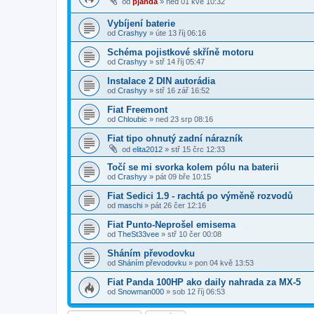
od
pjanda
»
ned 01 kvě 10:32
Vybíjení baterie
od
Crashyy
»
úte 13 říj 06:16
Schéma pojistkové skříně motoru
od
Crashyy
»
stř 14 říj 05:47
Instalace 2 DIN autorádia
od
Crashyy
»
stř 16 zář 16:52
Fiat Freemont
od
Chloubic
»
ned 23 srp 08:16
Fiat tipo ohnutý zadní nárazník
od
elita2012
»
stř 15 črc 12:33
Točí se mi svorka kolem pólu na baterii
od
Crashyy
»
pát 09 bře 10:15
Fiat Sedici 1.9 - rachtá po výměně rozvodů
od
maschi
»
pát 26 čer 12:16
Fiat Punto-Neprošel emisema
od
TheSt33vee
»
stř 10 čer 00:08
Sháním převodovku
od
Sháním převodovku
»
pon 04 kvě 13:53
Fiat Panda 100HP ako daily nahrada za MX-5
od
Snowman000
»
sob 12 říj 06:53