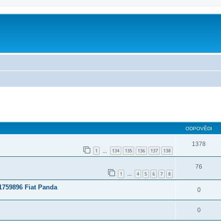
ilé hledání
ODPOVĚDI
1378
1
134
135
136
137
138
…
76
1
4
5
6
7
8
…
1759896 Fiat Panda
0
0