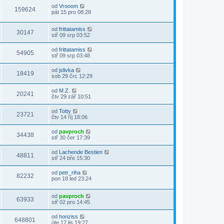
od
Vrooom
159624
pát 15 pro 08:28
od
frittatamiss
30147
stř 09 srp 03:52
od
frittatamiss
54905
stř 09 srp 03:48
od
jslivka
18419
sob 29 črc 12:29
od
M.Z.
20241
čtv 29 zář 10:51
od
Totty
23721
čtv 14 říj 18:06
od
pavproch
34438
stř 30 čer 17:39
od
Lachende Bestien
48811
stř 24 bře 15:30
od
petr_riha
82232
pon 18 led 23:24
od
pavproch
63933
stř 02 pro 14:45
od
honziss
648801
úte 17 lis 19:27