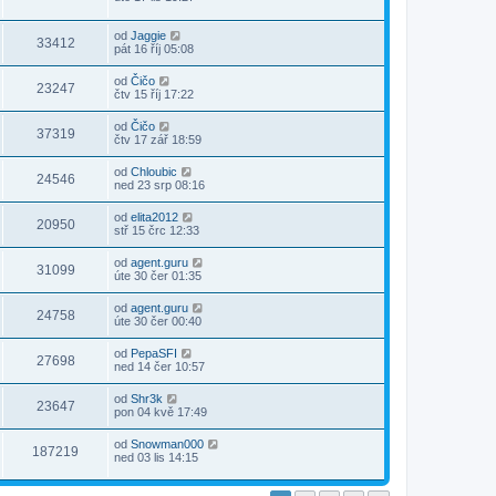
od
Jaggie
33412
pát 16 říj 05:08
od
Čičo
23247
čtv 15 říj 17:22
od
Čičo
37319
čtv 17 zář 18:59
od
Chloubic
24546
ned 23 srp 08:16
od
elita2012
20950
stř 15 črc 12:33
od
agent.guru
31099
úte 30 čer 01:35
od
agent.guru
24758
úte 30 čer 00:40
od
PepaSFI
27698
ned 14 čer 10:57
od
Shr3k
23647
pon 04 kvě 17:49
od
Snowman000
187219
ned 03 lis 14:15