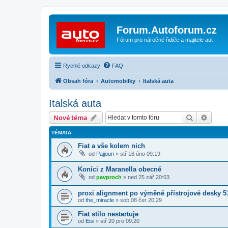
Forum.Autoforum.cz
Fórum pro náročné řidiče a majitele aut
Rychlé odkazy
FAQ
Obsah fóra
Automobilky
Italská auta
Italská auta
Hledat
Pokroč
Nové téma
TÉMATA
Fiat a vše kolem nich
od
Pajjoun
»
stř 16 úno 09:19
Koníci z Maranella obecně
od
pavproch
»
ned 25 zář 20:03
proxi alignment po výměně přístrojové desky 5
od
the_miracle
»
sob 08 čer 20:29
Fiat stilo nestartuje
od
Eisi
»
stř 20 pro 09:20