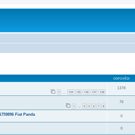
ilé hledání
ODPOVĚDI
1378
1
134
135
136
137
138
…
76
1
4
5
6
7
8
…
1759896 Fiat Panda
0
0