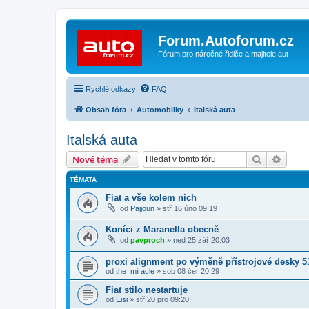
Forum.Autoforum.cz
Fórum pro náročné řidiče a majitele aut
Rychlé odkazy
FAQ
Obsah fóra
Automobilky
Italská auta
Italská auta
Hledat
Pokroč
Nové téma
TÉMATA
Fiat a vše kolem nich
od
Pajjoun
»
stř 16 úno 09:19
Koníci z Maranella obecně
od
pavproch
»
ned 25 zář 20:03
proxi alignment po výměně přístrojové desky 5
od
the_miracle
»
sob 08 čer 20:29
Fiat stilo nestartuje
od
Eisi
»
stř 20 pro 09:20