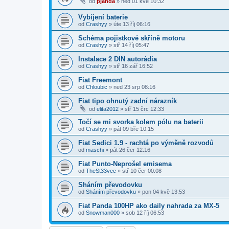
od
pjanda
»
ned 01 kvě 10:32
Vybíjení baterie
od
Crashyy
»
úte 13 říj 06:16
Schéma pojistkové skříně motoru
od
Crashyy
»
stř 14 říj 05:47
Instalace 2 DIN autorádia
od
Crashyy
»
stř 16 zář 16:52
Fiat Freemont
od
Chloubic
»
ned 23 srp 08:16
Fiat tipo ohnutý zadní nárazník
od
elita2012
»
stř 15 črc 12:33
Točí se mi svorka kolem pólu na baterii
od
Crashyy
»
pát 09 bře 10:15
Fiat Sedici 1.9 - rachtá po výměně rozvodů
od
maschi
»
pát 26 čer 12:16
Fiat Punto-Neprošel emisema
od
TheSt33vee
»
stř 10 čer 00:08
Sháním převodovku
od
Sháním převodovku
»
pon 04 kvě 13:53
Fiat Panda 100HP ako daily nahrada za MX-5
od
Snowman000
»
sob 12 říj 06:53