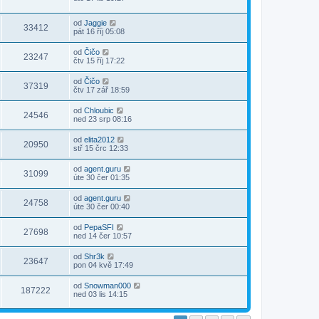
od
Jaggie
33412
pát 16 říj 05:08
od
Čičo
23247
čtv 15 říj 17:22
od
Čičo
37319
čtv 17 zář 18:59
od
Chloubic
24546
ned 23 srp 08:16
od
elita2012
20950
stř 15 črc 12:33
od
agent.guru
31099
úte 30 čer 01:35
od
agent.guru
24758
úte 30 čer 00:40
od
PepaSFI
27698
ned 14 čer 10:57
od
Shr3k
23647
pon 04 kvě 17:49
od
Snowman000
187222
ned 03 lis 14:15