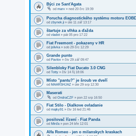
Býci ze Sant'Agata
od
marv
»
ned 20 črc 19:39
Porucha diagnostického systému motoru EOB
od
zbynek.ji
»
úte 11 zář 13:17
štartuje za vlhka a ďažda
od
vladot
»
pát 05 pro 17:22
Fiat Freemont - pokazeny v HR
od
jslivka
»
sob 29 črc 12:29
Grande punto
od
Pavlov
»
čtv 29 zář 09:47
Silenbloky Fiat Ducato 3.0 CNG
od
Totty
»
čtv 14 říj 18:06
Místo "pantu?" je šroub ve dveří
od
MAARSHJAZ
»
úte 29 srp 12:30
Maserati
od
OndraCZF
»
pon 22 srp 16:50
Fiat Stilo - Dialkove ovladanie
od
majky91
»
čtv 16 led 21:46
posilovač řízení - Fiat Panda
od
Mirďa
»
pon 24 bře 12:01
Alfa Romeo - jen o milanskych kraskach