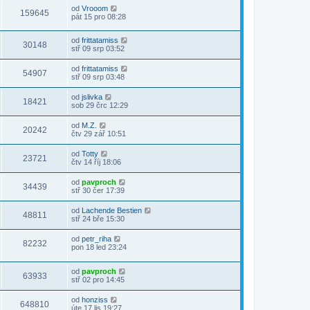
od
Vrooom
159645
pát 15 pro 08:28
od
frittatamiss
30148
stř 09 srp 03:52
od
frittatamiss
54907
stř 09 srp 03:48
od
jslivka
18421
sob 29 črc 12:29
od
M.Z.
20242
čtv 29 zář 10:51
od
Totty
23721
čtv 14 říj 18:06
od
pavproch
34439
stř 30 čer 17:39
od
Lachende Bestien
48811
stř 24 bře 15:30
od
petr_riha
82232
pon 18 led 23:24
od
pavproch
63933
stř 02 pro 14:45
od
honziss
648810
úte 17 lis 19:27