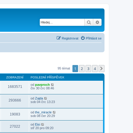
Hledat
Pokročilé hledání
Registrovat
Přihlásit se
1
2
3
4
Další
95 témat
ZOBRAZENÍ
POSLEDNÍ PŘÍSPĚVEK
od
pavproch
1683571
čtv 30 črc 08:46
od
Zajda
293666
sob 04 črc 13:23
od
the_miracle
19083
sob 08 čer 20:29
od
Eisi
27022
stř 20 pro 09:20