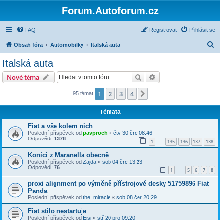
Forum.Autoforum.cz
FAQ
Registrovat
Přihlásit se
H
Obsah fóra
Automobilky
Italská auta
l
Italská auta
e
Hledat
Pokročilé hledání
Nové téma
d
a
1
2
3
4
Další
95 témat
t
Témata
Fiat a vše kolem nich
Poslední příspěvek od
pavproch
«
čtv 30 črc 08:46
Odpovědi:
1378
1
135
136
137
138
…
Koníci z Maranella obecně
Poslední příspěvek od
Zajda
«
sob 04 črc 13:23
Odpovědi:
76
1
5
6
7
8
…
proxi alignment po výměně přístrojové desky 51759896 Fiat
Panda
Poslední příspěvek od
the_miracle
«
sob 08 čer 20:29
Fiat stilo nestartuje
Poslední příspěvek od
Eisi
«
stř 20 pro 09:20