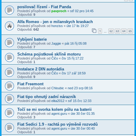
posilovač řízení - Fiat Panda
Poslední příspěvek od
pavproch
«
stř 02 pro 14:45
Odpovědi:
9
Alfa Romeo - jen o milanskych kraskach
Poslední příspěvek od
honziss
«
úte 17 lis 19:27
Odpovědi:
642
1
62
63
64
65
…
Vybíjení baterie
Poslední příspěvek od
Jaggie
«
pát 16 říj 05:08
Odpovědi:
7
Schéma pojistkové skříně motoru
Poslední příspěvek od
Čičo
«
čtv 15 říj 17:22
Odpovědi:
1
Instalace 2 DIN autorádia
Poslední příspěvek od
Čičo
«
čtv 17 zář 18:59
Odpovědi:
9
Fiat Freemont
Poslední příspěvek od
Chloubic
«
ned 23 srp 08:16
Fiat tipo ohnutý zadní nárazník
Poslední příspěvek od
elita2012
«
stř 15 črc 12:33
Točí se mi svorka kolem pólu na baterii
Poslední příspěvek od
agent.guru
«
úte 30 čer 01:35
Odpovědi:
3
Fiat Sedici 1.9 - rachtá po výměně rozvodů
Poslední příspěvek od
agent.guru
«
úte 30 čer 00:40
Odpovědi:
1