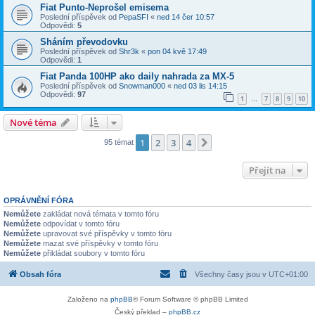
Fiat Punto-Neprošel emisema
Poslední příspěvek od
PepaSFI
«
ned 14 čer 10:57
Odpovědi:
5
Sháním převodovku
Poslední příspěvek od
Shr3k
«
pon 04 kvě 17:49
Odpovědi:
1
Fiat Panda 100HP ako daily nahrada za MX-5
Poslední příspěvek od
Snowman000
«
ned 03 lis 14:15
Odpovědi:
97
1
7
8
9
10
…
Nové téma
1
2
3
4
Další
95 témat
Přejít na
OPRÁVNĚNÍ FÓRA
Nemůžete
zakládat nová témata v tomto fóru
Nemůžete
odpovídat v tomto fóru
Nemůžete
upravovat své příspěvky v tomto fóru
Nemůžete
mazat své příspěvky v tomto fóru
Nemůžete
přikládat soubory v tomto fóru
Obsah fóra
Všechny časy jsou v
UTC+01:00
Založeno na
phpBB
® Forum Software © phpBB Limited
Český překlad –
phpBB.cz