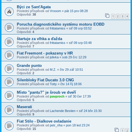
Býci ze Sant'Agata
Poslední příspěvek od
Vrooom
«
pát 15 pro 08:28
Odpovědi:
38
1
2
3
4
Porucha diagnostického systému motoru EOBD
Poslední příspěvek od
frittatamiss
«
stř 09 srp 03:52
Odpovědi:
4
štartuje za vlhka a ďažda
Poslední příspěvek od
frittatamiss
«
stř 09 srp 03:48
Odpovědi:
7
Fiat Freemont - pokazeny v HR
Poslední příspěvek od
jslivka
«
sob 29 črc 12:29
Grande punto
Poslední příspěvek od
M.Z.
«
čtv 29 zář 10:51
Odpovědi:
2
Silenbloky Fiat Ducato 3.0 CNG
Poslední příspěvek od
Totty
«
čtv 14 říj 18:06
Místo "pantu?" je šroub ve dveří
Poslední příspěvek od
pavproch
«
stř 30 čer 17:39
Odpovědi:
5
Maserati
Poslední příspěvek od
Lachende Bestien
«
stř 24 bře 15:30
Odpovědi:
9
Fiat Stilo - Dialkove ovladanie
Poslední příspěvek od
petr_riha
«
pon 18 led 23:24
Odpovědi:
15
1
2