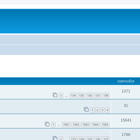
ilé hledání
ODPOVĚDI
1371
1
134
135
136
137
138
…
31
1
2
3
4
15641
1
1561
1562
1563
1564
1565
…
1766
1
173
174
175
176
177
…