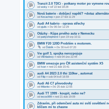
Tranzit 2.0 TDCi - potkany motor po vymene ro
od
woky
»
stř 22 led 18:28
Nová baterie - dobíjecí napětí? +dotaz alternáto
od
Kecachep
»
pon 27 led 11:29
Audi A4 kabrio - oprava střechy
od
pjulis
»
čtv 06 čer 12:29
Otázky - Kúpa prvého auta v Nemecku
od
pattyshepherd
»
pon 19 srp 10:11
BMW F20 120D Problém s motorem.
od
Ďáblík
»
čtv 30 kvě 07:20
Vw golf 3, spojka nerozpojuje
od
Vlkhladovy
»
ned 04 úno 22:44
BMW omezuje pro ČR asistenční systém X5
od
Ivan
»
ned 21 dub 15:41
audi A4 2023 2.0 tfsi 110kw , automat
od
Filip
»
sob 04 kvě 16:59
Audi A6 C7 převodovky
od
Milanito
»
čtv 25 dub 12:55
Audi TT 1999 - koupit, nebo ne?
od
tecos999
»
ned 21 dub 19:09
Zdravím, při odemčení auta mi svítí osvětlení 
klíčem mi to zhasne