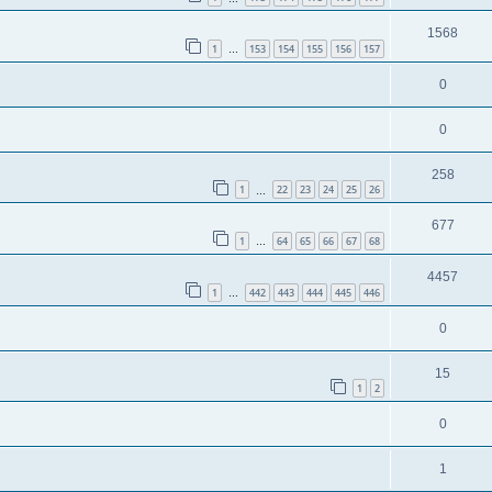
1568
1
153
154
155
156
157
…
0
0
258
1
22
23
24
25
26
…
677
1
64
65
66
67
68
…
4457
1
442
443
444
445
446
…
0
15
1
2
0
1