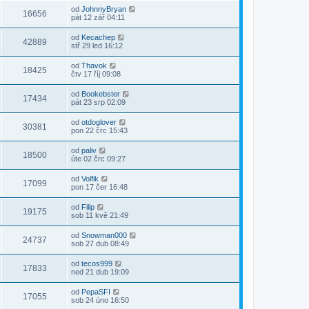
od
JohnnyBryan
16656
pát 12 zář 04:11
od
Kecachep
42889
stř 29 led 16:12
od
Thavok
18425
čtv 17 říj 09:08
od
Bookebster
17434
pát 23 srp 02:09
od
otdoglover
30381
pon 22 črc 15:43
od
paliv
18500
úte 02 črc 09:27
od
Volfik
17099
pon 17 čer 16:48
od
Filip
19175
sob 11 kvě 21:49
od
Snowman000
24737
sob 27 dub 08:49
od
tecos999
17833
ned 21 dub 19:09
od
PepaSFI
17055
sob 24 úno 16:50