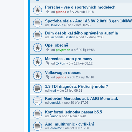
Porsche - vse o sportovnich modelech
od
pjanda
»
čtv 28 dub 14:18
Spotřeba oleje - Audi A3 8V 2.0tfsi 3.gen 140kW
od
Dawe227
»
úte 12 kvě 16:55
Drím dežob každého správného autofila
od
Lachende Bestien
»
ned 12 dub 02:33
Opel obecně
od
pavproch
»
stř 09 říj 16:53
Mercedes - auto pro masy
od
ExFun
»
čtv 12 kvě 08:12
Volkswagen obecne
od
pjanda
»
sob 20 srp 07:16
1.9 TDI diagnóza. Přidřený motor?
od
krstf
»
úte 27 led 09:31
Kodování Mercedes aut. AMG Menu atd.
od
deniskk
»
sob 30 bře 17:06
Komfortní jednotka passat b5.5
od
Šimon
»
ned 14 zář 16:48
Audi multitronic - cvrlikání
od
Pedro22
»
úte 23 dub 15:56