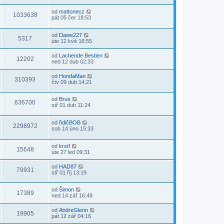
od
mattonecz
1033638
pát 05 čer 18:53
od
Dawe227
5317
úte 12 kvě 16:55
od
Lachende Bestien
12202
ned 12 dub 02:33
od
HondaMan
310393
čtv 09 dub 14:21
od
Brus
636700
stř 01 dub 11:24
od
řidičBOB
2298972
sob 14 úno 15:33
od
krstf
15648
úte 27 led 09:31
od
HAD87
79931
stř 01 říj 13:19
od
Šimon
17389
ned 14 zář 16:48
od
AndreGlenn
19905
pát 12 zář 04:16