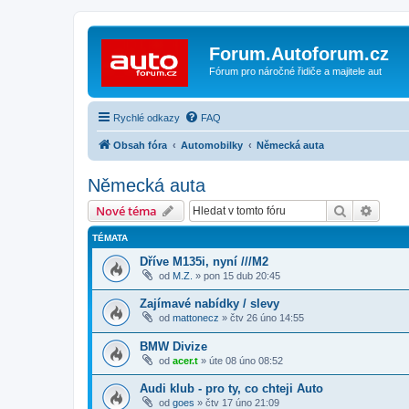
Forum.Autoforum.cz
Fórum pro náročné řidiče a majitele aut
Rychlé odkazy
FAQ
Obsah fóra
Automobilky
Německá auta
Německá auta
Hledat
Pokroč
Nové téma
TÉMATA
Dříve M135i, nyní ///M2
od
M.Z.
»
pon 15 dub 20:45
Zajímavé nabídky / slevy
od
mattonecz
»
čtv 26 úno 14:55
BMW Divize
od
acer.t
»
úte 08 úno 08:52
Audi klub - pro ty, co chteji Auto
od
goes
»
čtv 17 úno 21:09