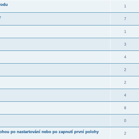
vodu
1
r
7
1
3
4
2
2
4
8
0
nohou po nastartování nebo po zapnutí první polohy
2