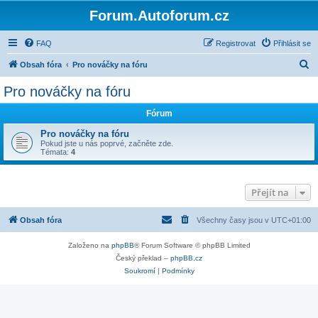
Forum.Autoforum.cz
FAQ
Registrovat
Přihlásit se
H
Obsah fóra
Pro nováčky na fóru
l
Pro nováčky na fóru
e
Fórum
d
a
Pro nováčky na fóru
Pokud jste u nás poprvé, začněte zde.
t
Témata:
4
Přejít na
Obsah fóra
Všechny časy jsou v
UTC+01:00
Založeno na
phpBB
® Forum Software © phpBB Limited
Český překlad –
phpBB.cz
Soukromí
|
Podmínky