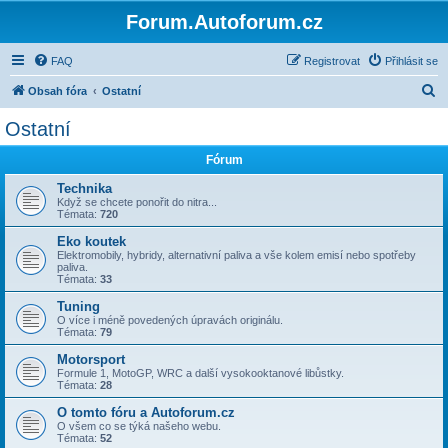
Forum.Autoforum.cz
FAQ
Registrovat
Přihlásit se
H
Obsah fóra
Ostatní
l
Ostatní
e
Fórum
d
a
Technika
Když se chcete ponořit do nitra...
t
Témata:
720
Eko koutek
Elektromobily, hybridy, alternativní paliva a vše kolem emisí nebo spotřeby
paliva.
Témata:
33
Tuning
O více i méně povedených úpravách originálu.
Témata:
79
Motorsport
Formule 1, MotoGP, WRC a další vysokooktanové libůstky.
Témata:
28
O tomto fóru a Autoforum.cz
O všem co se týká našeho webu.
Témata:
52