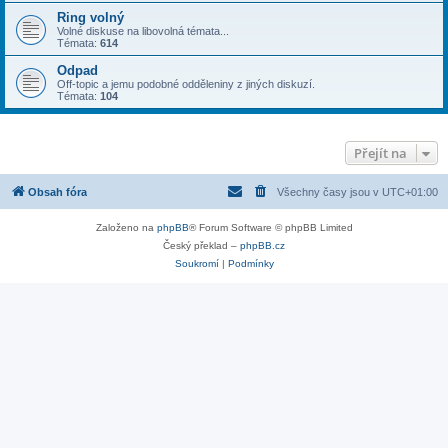
Ring volný
Volné diskuse na libovolná témata...
Témata:
614
Odpad
Off-topic a jemu podobné odděleniny z jiných diskuzí.
Témata:
104
Přejít na
Obsah fóra
Všechny časy jsou v
UTC+01:00
Založeno na
phpBB
® Forum Software © phpBB Limited
Český překlad –
phpBB.cz
Soukromí
|
Podmínky