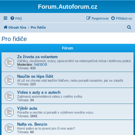
Forum.Autoforum.cz
FAQ
Registrovat
Přihlásit se
H
Obsah fóra
Pro řidiče
l
Pro řidiče
e
Fórum
d
a
Ze života za volantem
Zážitky, zkušenosti, srazy, upozornění na nebezpečná místa i dotěrnou policii.
t
Moderátor:
řidičBOB
Témata:
433
Naučte se lépe řídit
Ať už se chcete stát lepším řidičem, nebo poradit ostatním, jak se zlepšit.
Témata:
123
Videa s auty a o autech
Zajímavá automobilová videa z celého světa.
Témata:
34
Výběr auta
Poraďte a nechte si poradit s výběrem nového vozu.
Témata:
1641
Nafta vs. Benzin
Které palivo je to pravé pro či ono auto?
Témata:
60