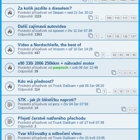
…
Za kolik jezdíte s dieselem?
Poslední příspěvek od
Stepan
«
ned 21 čer 20:12
Odpovědi:
1119
1
109
110
111
112
…
Další zajímavá autovidea
Poslední příspěvek od
spooon
«
čtv 11 čer 07:39
Odpovědi:
1363
1
134
135
136
137
…
Video a Nordschleife, the best of
Poslední příspěvek od
Vrooom
«
stř 10 čer 14:28
Odpovědi:
447
1
42
43
44
45
…
e90 330i 2006 250kkm + náhradní motor
Poslední příspěvek od
pavproch
«
sob 06 čer 12:48
Odpovědi:
39
1
2
3
4
Kdo má přednost?
Poslední příspěvek od
Truck Daškam
«
pát 05 čer 08:20
Odpovědi:
114
1
9
10
11
12
…
STK - jak jít štěstíčku naproti?
Poslední příspěvek od
jerry
«
čtv 04 čer 07:59
Odpovědi:
14
1
2
Přejetí čerstvě natřeného přechodu
Poslední příspěvek od
Truck Daškam
«
stř 27 kvě 07:38
Odpovědi:
2
Tvar křižovatky a odbočení vlevo
Poslední příspěvek od
Truck Daškam
«
čtv 21 kvě 13:05