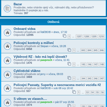
Bazar
Prodáváte, nebo sháníte ojetý vůz, náhradní díly, nebo příslušenství?
Nabídněte či poptejte jej u nás.
Témata:
397
Oblíbená
Onboard videa
Poslední příspěvek od
řidičBOB
«
dnes, 17:32
Odpovědi:
12095
1
1207
1208
1209
1210
…
Policejní kontroly a měření
Poslední příspěvek od
Stepan
«
včera, 19:28
Odpovědi:
8458
1
843
844
845
846
…
Výběrové RZ - kdo má lepší úlovek?
Poslední příspěvek od
pavproch
«
včera, 11:41
Odpovědi:
1476
1
145
146
147
148
…
Cyklistické vlákno
Poslední příspěvek od
jerry
«
včera, 09:03
Odpovědi:
3469
1
344
345
346
347
…
Policejni Passaty, Superby a neoznacena merici vozidla #2
Poslední příspěvek od
řidičBOB
«
sob 08 srp 18:42
Odpovědi:
557
1
53
54
55
56
…
S větrem ve vlasech....
Poslední příspěvek od
pavproch
«
pát 07 srp 15:55
Odpovědi:
1974
1
195
196
197
198
…