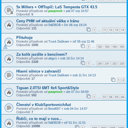
5x Millers + OffTopíč: LaS Tempesta GTX 43.5
Poslední příspěvek od
pavproch
«
pát 07 srp 10:57
Odpovědi:
5
Ceny PHM ref aktuální válka v Iránu
Poslední příspěvek od
řidičBOB
«
čtv 06 srp 19:24
Odpovědi:
131
1
11
12
13
14
…
Přituhuje
Poslední příspěvek od
Truck Daškam
«
stř 05 srp 11:46
Odpovědi:
1045
1
102
103
104
105
…
Za kolik jezdíte s benzínem?
Poslední příspěvek od
abgx1
«
sob 18 črc 14:14
Odpovědi:
2328
1
230
231
232
233
…
Hlavní silnice v zahraničí
Poslední příspěvek od
Truck Daškam
«
sob 11 črc 14:13
Odpovědi:
17
1
2
Tiguan 2.0TSI 6MT 4x4 Sport&Style
Poslední příspěvek od
pavproch
«
úte 07 črc 04:50
Odpovědi:
592
1
57
58
59
60
…
Členství v KlubSportovnichAut
Poslední příspěvek od
Bond007
«
sob 04 črc 14:57
Odpovědi:
7
Řidiči, co to mají v ruce...
Poslední příspěvek od
řidičBOB
«
stř 01 črc 11:51
Odpovědi:
10088
1
1006
1007
1008
1009