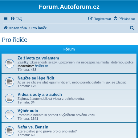
Forum.Autoforum.cz
FAQ
Registrovat
Přihlásit se
H
Obsah fóra
Pro řidiče
l
Pro řidiče
e
Fórum
d
a
Ze života za volantem
Zážitky, zkušenosti, srazy, upozornění na nebezpečná místa i dotěrnou policii.
t
Moderátor:
řidičBOB
Témata:
433
Naučte se lépe řídit
Ať už se chcete stát lepším řidičem, nebo poradit ostatním, jak se zlepšit.
Témata:
123
Videa s auty a o autech
Zajímavá automobilová videa z celého světa.
Témata:
34
Výběr auta
Poraďte a nechte si poradit s výběrem nového vozu.
Témata:
1641
Nafta vs. Benzin
Které palivo je to pravé pro či ono auto?
Témata:
60