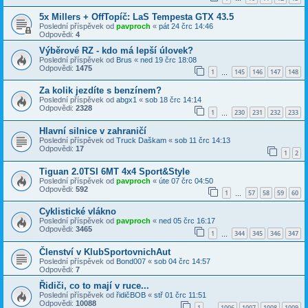
5x Millers + OffTopíč: LaS Tempesta GTX 43.5
Poslední příspěvek od
pavproch
«
pát 24 črc 14:46
Odpovědi:
4
Výběrové RZ - kdo má lepší úlovek?
Poslední příspěvek od
Brus
«
ned 19 črc 18:08
Odpovědi:
1475
1
145
146
147
148
…
Za kolik jezdíte s benzínem?
Poslední příspěvek od
abgx1
«
sob 18 črc 14:14
Odpovědi:
2328
1
230
231
232
233
…
Hlavní silnice v zahraničí
Poslední příspěvek od
Truck Daškam
«
sob 11 črc 14:13
Odpovědi:
17
1
2
Tiguan 2.0TSI 6MT 4x4 Sport&Style
Poslední příspěvek od
pavproch
«
úte 07 črc 04:50
Odpovědi:
592
1
57
58
59
60
…
Cyklistické vlákno
Poslední příspěvek od
pavproch
«
ned 05 črc 16:17
Odpovědi:
3465
1
344
345
346
347
…
Členství v KlubSportovnichAut
Poslední příspěvek od
Bond007
«
sob 04 črc 14:57
Odpovědi:
7
Řidiči, co to mají v ruce...
Poslední příspěvek od
řidičBOB
«
stř 01 črc 11:51
Odpovědi:
10088
1
1006
1007
1008
1009