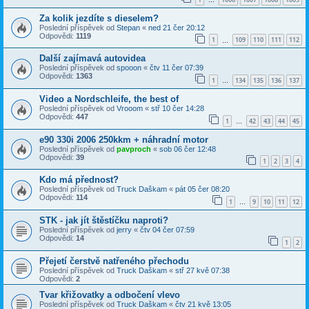
…
Za kolik jezdíte s dieselem?
Poslední příspěvek od
Stepan
«
ned 21 čer 20:12
Odpovědi:
1119
1
109
110
111
112
…
Další zajímavá autovidea
Poslední příspěvek od
spooon
«
čtv 11 čer 07:39
Odpovědi:
1363
1
134
135
136
137
…
Video a Nordschleife, the best of
Poslední příspěvek od
Vrooom
«
stř 10 čer 14:28
Odpovědi:
447
1
42
43
44
45
…
e90 330i 2006 250kkm + náhradní motor
Poslední příspěvek od
pavproch
«
sob 06 čer 12:48
Odpovědi:
39
1
2
3
4
Kdo má přednost?
Poslední příspěvek od
Truck Daškam
«
pát 05 čer 08:20
Odpovědi:
114
1
9
10
11
12
…
STK - jak jít štěstíčku naproti?
Poslední příspěvek od
jerry
«
čtv 04 čer 07:59
Odpovědi:
14
1
2
Přejetí čerstvě natřeného přechodu
Poslední příspěvek od
Truck Daškam
«
stř 27 kvě 07:38
Odpovědi:
2
Tvar křižovatky a odbočení vlevo
Poslední příspěvek od
Truck Daškam
«
čtv 21 kvě 13:05