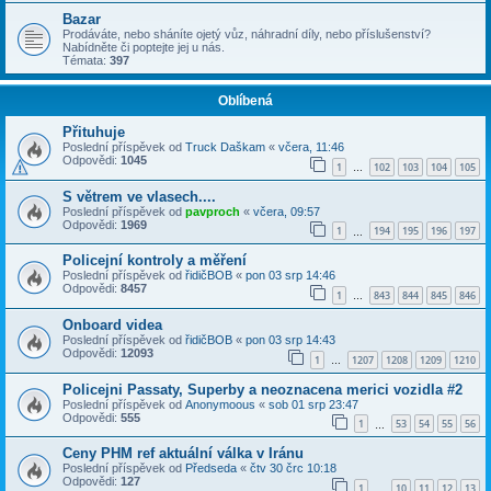
Bazar
Prodáváte, nebo sháníte ojetý vůz, náhradní díly, nebo příslušenství?
Nabídněte či poptejte jej u nás.
Témata:
397
Oblíbená
Přituhuje
Poslední příspěvek od
Truck Daškam
«
včera, 11:46
Odpovědi:
1045
1
102
103
104
105
…
S větrem ve vlasech....
Poslední příspěvek od
pavproch
«
včera, 09:57
Odpovědi:
1969
1
194
195
196
197
…
Policejní kontroly a měření
Poslední příspěvek od
řidičBOB
«
pon 03 srp 14:46
Odpovědi:
8457
1
843
844
845
846
…
Onboard videa
Poslední příspěvek od
řidičBOB
«
pon 03 srp 14:43
Odpovědi:
12093
1
1207
1208
1209
1210
…
Policejni Passaty, Superby a neoznacena merici vozidla #2
Poslední příspěvek od
Anonymoous
«
sob 01 srp 23:47
Odpovědi:
555
1
53
54
55
56
…
Ceny PHM ref aktuální válka v Iránu
Poslední příspěvek od
Předseda
«
čtv 30 črc 10:18
Odpovědi:
127
1
10
11
12
13
…