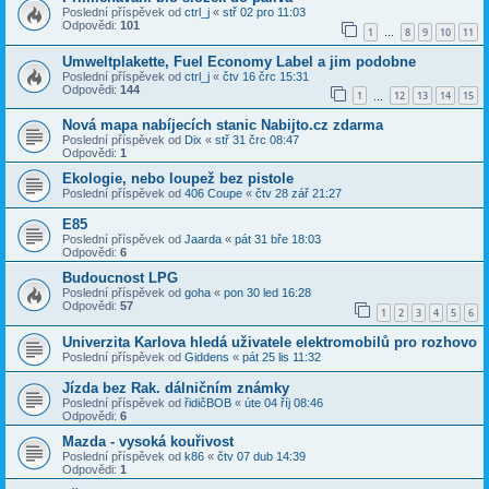
Poslední příspěvek od
ctrl_j
«
stř 02 pro 11:03
Odpovědi:
101
1
8
9
10
11
…
Umweltplakette, Fuel Economy Label a jim podobne
Poslední příspěvek od
ctrl_j
«
čtv 16 črc 15:31
Odpovědi:
144
1
12
13
14
15
…
Nová mapa nabíjecích stanic Nabijto.cz zdarma
Poslední příspěvek od
Dix
«
stř 31 črc 08:47
Odpovědi:
1
Ekologie, nebo loupež bez pistole
Poslední příspěvek od
406 Coupe
«
čtv 28 zář 21:27
E85
Poslední příspěvek od
Jaarda
«
pát 31 bře 18:03
Odpovědi:
6
Budoucnost LPG
Poslední příspěvek od
goha
«
pon 30 led 16:28
Odpovědi:
57
1
2
3
4
5
6
Univerzita Karlova hledá uživatele elektromobilů pro rozhovo
Poslední příspěvek od
Giddens
«
pát 25 lis 11:32
Jízda bez Rak. dálničním známky
Poslední příspěvek od
řidičBOB
«
úte 04 říj 08:46
Odpovědi:
6
Mazda - vysoká kouřivost
Poslední příspěvek od
k86
«
čtv 07 dub 14:39
Odpovědi:
1