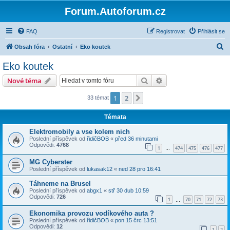
Forum.Autoforum.cz
FAQ
Registrovat
Přihlásit se
H
Obsah fóra
Ostatní
Eko koutek
l
Eko koutek
e
Hledat
Pokročilé hledání
Nové téma
d
a
1
2
Další
33 témat
t
Témata
Elektromobily a vse kolem nich
Poslední příspěvek od
řidičBOB
«
před 36 minutami
Odpovědi:
4768
1
474
475
476
477
…
MG Cyberster
Poslední příspěvek od
lukasak12
«
ned 28 pro 16:41
Táhneme na Brusel
Poslední příspěvek od
abgx1
«
stř 30 dub 10:59
Odpovědi:
726
1
70
71
72
73
…
Ekonomika provozu vodíkového auta ?
Poslední příspěvek od
řidičBOB
«
pon 15 črc 13:51
Odpovědi:
12
1
2