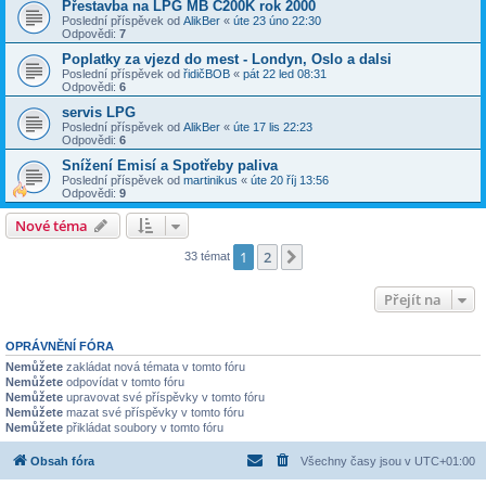
Přestavba na LPG MB C200K rok 2000
Poslední příspěvek od
AlikBer
«
úte 23 úno 22:30
Odpovědi:
7
Poplatky za vjezd do mest - Londyn, Oslo a dalsi
Poslední příspěvek od
řidičBOB
«
pát 22 led 08:31
Odpovědi:
6
servis LPG
Poslední příspěvek od
AlikBer
«
úte 17 lis 22:23
Odpovědi:
6
Snížení Emisí a Spotřeby paliva
Poslední příspěvek od
martinikus
«
úte 20 říj 13:56
Odpovědi:
9
Nové téma
1
2
Další
33 témat
Přejít na
OPRÁVNĚNÍ FÓRA
Nemůžete
zakládat nová témata v tomto fóru
Nemůžete
odpovídat v tomto fóru
Nemůžete
upravovat své příspěvky v tomto fóru
Nemůžete
mazat své příspěvky v tomto fóru
Nemůžete
přikládat soubory v tomto fóru
Obsah fóra
Všechny časy jsou v
UTC+01:00