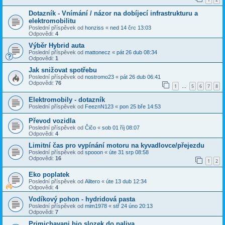
Dotazník - Vnímání / názor na dobíjecí infrastrukturu a
elektromobilitu
Poslední příspěvek od
honziss
«
ned 14 črc 13:03
Odpovědi:
4
Výběr Hybrid auta
Poslední příspěvek od
mattonecz
«
pát 26 dub 08:34
Odpovědi:
1
Jak snižovat spotřebu
Poslední příspěvek od
nostromo23
«
pát 26 dub 06:41
Odpovědi:
76
1
5
6
7
8
…
Elektromobily - dotazník
Poslední příspěvek od
FeeznN123
«
pon 25 bře 14:53
Převod vozidla
Poslední příspěvek od
Čičo
«
sob 01 říj 08:07
Odpovědi:
4
Limitní čas pro vypínání motoru na kyvadlovce/přejezdu
Poslední příspěvek od
spooon
«
úte 31 srp 08:58
Odpovědi:
16
1
2
Eko poplatek
Poslední příspěvek od
Alitero
«
úte 13 dub 12:34
Odpovědi:
4
Vodíkový pohon - hydridová pasta
Poslední příspěvek od
mim1978
«
stř 24 úno 20:13
Odpovědi:
7
Primichavani bio slozek do paliva