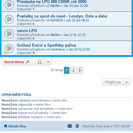
Přestavba na LPG MB C200K rok 2000
Poslední příspěvek od
AlikBer
«
úte 23 úno 22:30
Odpovědi:
7
Poplatky za vjezd do mest - Londyn, Oslo a dalsi
Poslední příspěvek od
řidičBOB
«
pát 22 led 08:31
Odpovědi:
6
servis LPG
Poslední příspěvek od
AlikBer
«
úte 17 lis 22:23
Odpovědi:
6
Snížení Emisí a Spotřeby paliva
Poslední příspěvek od
martinikus
«
úte 20 říj 13:56
Odpovědi:
9
Nové téma
1
2
Další
33 témat
Přejít na
OPRÁVNĚNÍ FÓRA
Nemůžete
zakládat nová témata v tomto fóru
Nemůžete
odpovídat v tomto fóru
Nemůžete
upravovat své příspěvky v tomto fóru
Nemůžete
mazat své příspěvky v tomto fóru
Nemůžete
přikládat soubory v tomto fóru
Obsah fóra
Všechny časy jsou v
UTC+01:00