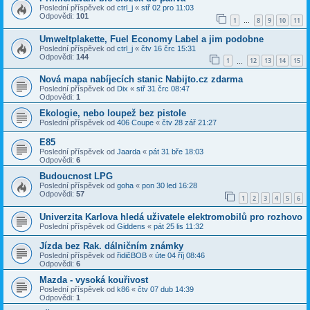
Poslední příspěvek od
ctrl_j
«
stř 02 pro 11:03
Odpovědi:
101
1
8
9
10
11
…
Umweltplakette, Fuel Economy Label a jim podobne
Poslední příspěvek od
ctrl_j
«
čtv 16 črc 15:31
Odpovědi:
144
1
12
13
14
15
…
Nová mapa nabíjecích stanic Nabijto.cz zdarma
Poslední příspěvek od
Dix
«
stř 31 črc 08:47
Odpovědi:
1
Ekologie, nebo loupež bez pistole
Poslední příspěvek od
406 Coupe
«
čtv 28 zář 21:27
E85
Poslední příspěvek od
Jaarda
«
pát 31 bře 18:03
Odpovědi:
6
Budoucnost LPG
Poslední příspěvek od
goha
«
pon 30 led 16:28
Odpovědi:
57
1
2
3
4
5
6
Univerzita Karlova hledá uživatele elektromobilů pro rozhovo
Poslední příspěvek od
Giddens
«
pát 25 lis 11:32
Jízda bez Rak. dálničním známky
Poslední příspěvek od
řidičBOB
«
úte 04 říj 08:46
Odpovědi:
6
Mazda - vysoká kouřivost
Poslední příspěvek od
k86
«
čtv 07 dub 14:39
Odpovědi:
1