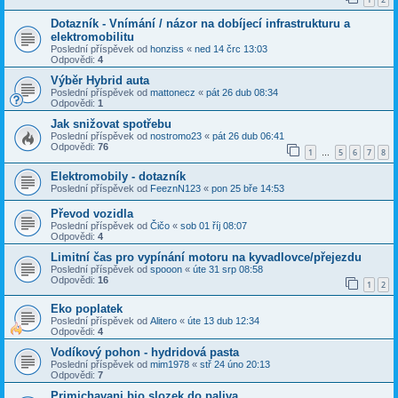
Dotazník - Vnímání / názor na dobíjecí infrastrukturu a
elektromobilitu
Poslední příspěvek od
honziss
«
ned 14 črc 13:03
Odpovědi:
4
Výběr Hybrid auta
Poslední příspěvek od
mattonecz
«
pát 26 dub 08:34
Odpovědi:
1
Jak snižovat spotřebu
Poslední příspěvek od
nostromo23
«
pát 26 dub 06:41
Odpovědi:
76
1
5
6
7
8
…
Elektromobily - dotazník
Poslední příspěvek od
FeeznN123
«
pon 25 bře 14:53
Převod vozidla
Poslední příspěvek od
Čičo
«
sob 01 říj 08:07
Odpovědi:
4
Limitní čas pro vypínání motoru na kyvadlovce/přejezdu
Poslední příspěvek od
spooon
«
úte 31 srp 08:58
Odpovědi:
16
1
2
Eko poplatek
Poslední příspěvek od
Alitero
«
úte 13 dub 12:34
Odpovědi:
4
Vodíkový pohon - hydridová pasta
Poslední příspěvek od
mim1978
«
stř 24 úno 20:13
Odpovědi:
7
Primichavani bio slozek do paliva