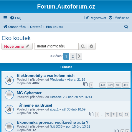
Forum.Autoforum.cz
FAQ
Registrovat
Přihlásit se
H
Obsah fóra
Ostatní
Eko koutek
l
Eko koutek
e
Hledat
Pokročilé hledání
Nové téma
d
a
1
2
Další
33 témat
t
Témata
Elektromobily a vse kolem nich
Poslední příspěvek od
Předseda
«
včera, 21:19
Odpovědi:
4807
1
478
479
480
481
…
MG Cyberster
Poslední příspěvek od
lukasak12
«
ned 28 pro 16:41
Táhneme na Brusel
Poslední příspěvek od
abgx1
«
stř 30 dub 10:59
Odpovědi:
726
1
70
71
72
73
…
Ekonomika provozu vodíkového auta ?
Poslední příspěvek od
řidičBOB
«
pon 15 črc 13:51
Odpovědi:
12
1
2