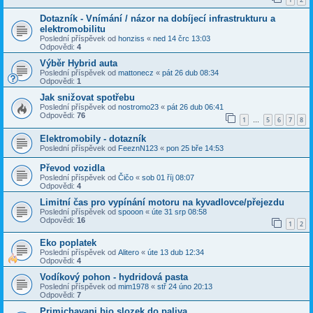
Dotazník - Vnímání / názor na dobíjecí infrastrukturu a
elektromobilitu
Poslední příspěvek od
honziss
«
ned 14 črc 13:03
Odpovědi:
4
Výběr Hybrid auta
Poslední příspěvek od
mattonecz
«
pát 26 dub 08:34
Odpovědi:
1
Jak snižovat spotřebu
Poslední příspěvek od
nostromo23
«
pát 26 dub 06:41
Odpovědi:
76
1
5
6
7
8
…
Elektromobily - dotazník
Poslední příspěvek od
FeeznN123
«
pon 25 bře 14:53
Převod vozidla
Poslední příspěvek od
Čičo
«
sob 01 říj 08:07
Odpovědi:
4
Limitní čas pro vypínání motoru na kyvadlovce/přejezdu
Poslední příspěvek od
spooon
«
úte 31 srp 08:58
Odpovědi:
16
1
2
Eko poplatek
Poslední příspěvek od
Alitero
«
úte 13 dub 12:34
Odpovědi:
4
Vodíkový pohon - hydridová pasta
Poslední příspěvek od
mim1978
«
stř 24 úno 20:13
Odpovědi:
7
Primichavani bio slozek do paliva