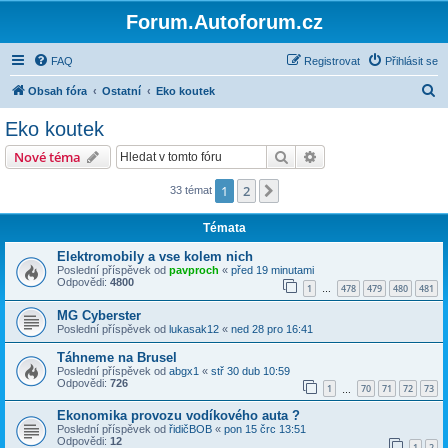
Forum.Autoforum.cz
FAQ
Registrovat
Přihlásit se
H
Obsah fóra
Ostatní
Eko koutek
l
Eko koutek
e
Hledat
Pokročilé hledání
Nové téma
d
a
1
2
Další
33 témat
t
Témata
Elektromobily a vse kolem nich
Poslední příspěvek od
pavproch
«
před 19 minutami
Odpovědi:
4800
1
478
479
480
481
…
MG Cyberster
Poslední příspěvek od
lukasak12
«
ned 28 pro 16:41
Táhneme na Brusel
Poslední příspěvek od
abgx1
«
stř 30 dub 10:59
Odpovědi:
726
1
70
71
72
73
…
Ekonomika provozu vodíkového auta ?
Poslední příspěvek od
řidičBOB
«
pon 15 črc 13:51
Odpovědi:
12
1
2