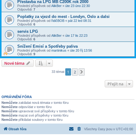
Přestavba na LPG MB C200K rok 2000
Poslední příspěvek od
AlikBer
«
úte 23 úno 22:30
Odpovědi:
7
Poplatky za vjezd do mest - Londyn, Oslo a dalsi
Poslední příspěvek od
řidičBOB
«
pát 22 led 08:31
Odpovědi:
6
servis LPG
Poslední příspěvek od
AlikBer
«
úte 17 lis 22:23
Odpovědi:
6
Snížení Emisí a Spotřeby paliva
Poslední příspěvek od
martinikus
«
úte 20 říj 13:56
Odpovědi:
9
Nové téma
1
2
Další
33 témat
Přejít na
OPRÁVNĚNÍ FÓRA
Nemůžete
zakládat nová témata v tomto fóru
Nemůžete
odpovídat v tomto fóru
Nemůžete
upravovat své příspěvky v tomto fóru
Nemůžete
mazat své příspěvky v tomto fóru
Nemůžete
přikládat soubory v tomto fóru
Obsah fóra
Všechny časy jsou v
UTC+01:00