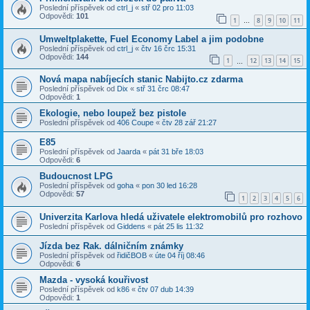
Poslední příspěvek od
ctrl_j
«
stř 02 pro 11:03
Odpovědi:
101
1
8
9
10
11
…
Umweltplakette, Fuel Economy Label a jim podobne
Poslední příspěvek od
ctrl_j
«
čtv 16 črc 15:31
Odpovědi:
144
1
12
13
14
15
…
Nová mapa nabíjecích stanic Nabijto.cz zdarma
Poslední příspěvek od
Dix
«
stř 31 črc 08:47
Odpovědi:
1
Ekologie, nebo loupež bez pistole
Poslední příspěvek od
406 Coupe
«
čtv 28 zář 21:27
E85
Poslední příspěvek od
Jaarda
«
pát 31 bře 18:03
Odpovědi:
6
Budoucnost LPG
Poslední příspěvek od
goha
«
pon 30 led 16:28
Odpovědi:
57
1
2
3
4
5
6
Univerzita Karlova hledá uživatele elektromobilů pro rozhovo
Poslední příspěvek od
Giddens
«
pát 25 lis 11:32
Jízda bez Rak. dálničním známky
Poslední příspěvek od
řidičBOB
«
úte 04 říj 08:46
Odpovědi:
6
Mazda - vysoká kouřivost
Poslední příspěvek od
k86
«
čtv 07 dub 14:39
Odpovědi:
1