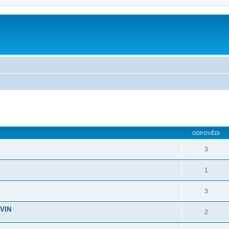
ilé hledání
ODPOVĚDI
3
1
3
 VIN
2