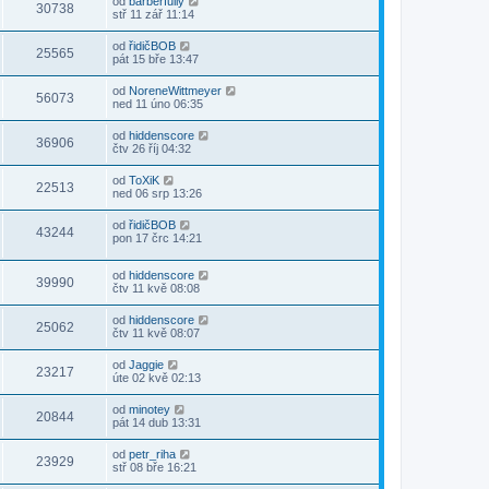
od
barberfully
30738
stř 11 zář 11:14
od
řidičBOB
25565
pát 15 bře 13:47
od
NoreneWittmeyer
56073
ned 11 úno 06:35
od
hiddenscore
36906
čtv 26 říj 04:32
od
ToXiK
22513
ned 06 srp 13:26
od
řidičBOB
43244
pon 17 črc 14:21
od
hiddenscore
39990
čtv 11 kvě 08:08
od
hiddenscore
25062
čtv 11 kvě 08:07
od
Jaggie
23217
úte 02 kvě 02:13
od
minotey
20844
pát 14 dub 13:31
od
petr_riha
23929
stř 08 bře 16:21