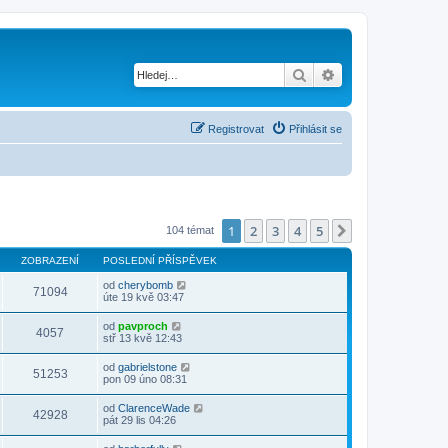
Hledat
Pokročilé hledání
Registrovat
Přihlásit se
1
2
3
4
5
Další
104 témat
ZOBRAZENÍ
POSLEDNÍ PŘÍSPĚVEK
od
cherybomb
71094
úte 19 kvě 03:47
od
pavproch
4057
stř 13 kvě 12:43
od
gabrielstone
51253
pon 09 úno 08:31
od
ClarenceWade
42928
pát 29 lis 04:26