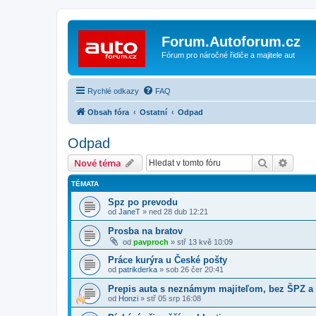
Forum.Autoforum.cz
Fórum pro náročné řidiče a majitele aut
Rychlé odkazy
FAQ
Obsah fóra
Ostatní
Odpad
Odpad
Hledat
Pokroč
Nové téma
TÉMATA
Spz po prevodu
od
JaneT
»
ned 28 dub 12:21
Prosba na bratov
od
pavproch
»
stř 13 kvě 10:09
Práce kurýra u České pošty
od
patrikderka
»
sob 26 čer 20:41
Prepis auta s neznámym majiteľom, bez ŠPZ a
od
Honzi
»
stř 05 srp 16:08