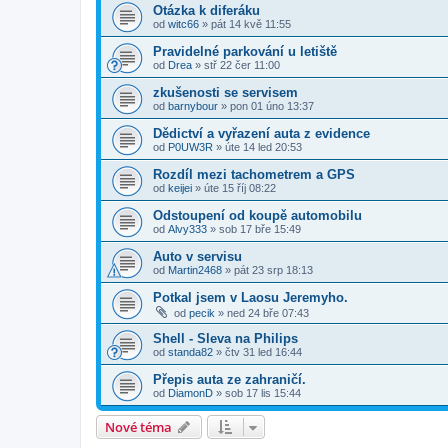
Otázka k diferáku
od
witc66
»
pát 14 kvě 11:55
Pravidelné parkování u letiště
od
Drea
»
stř 22 čer 11:00
zkušenosti se servisem
od
barnybour
»
pon 01 úno 13:37
Dědictví a vyřazení auta z evidence
od
P0UW3R
»
úte 14 led 20:53
Rozdíl mezi tachometrem a GPS
od
keijei
»
úte 15 říj 08:22
Odstoupení od koupě automobilu
od
Alvy333
»
sob 17 bře 15:49
Auto v servisu
od
Martin2468
»
pát 23 srp 18:13
Potkal jsem v Laosu Jeremyho.
od
pecik
»
ned 24 bře 07:43
Shell - Sleva na Philips
od
standa82
»
čtv 31 led 16:44
Přepis auta ze zahraničí.
od
DiamonD
»
sob 17 lis 15:44
Nové téma