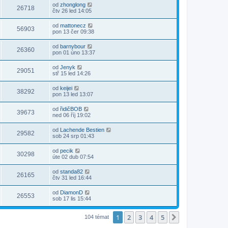
od
zhonglong
26718
čtv 26 led 14:05
od
mattonecz
56903
pon 13 čer 09:38
od
barnybour
26360
pon 01 úno 13:37
od
Jenyk
29051
stř 15 led 14:26
od
keijei
38292
pon 13 led 13:07
od
řidičBOB
39673
ned 06 říj 19:02
od
Lachende Bestien
29582
sob 24 srp 01:43
od
pecik
30298
úte 02 dub 07:54
od
standa82
26165
čtv 31 led 16:44
od
DiamonD
26553
sob 17 lis 15:44
1
2
3
4
5
Další
104 témat