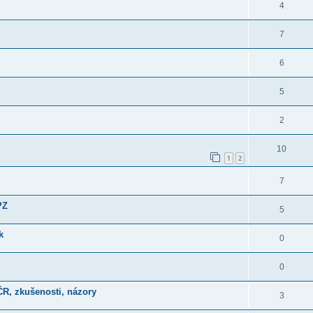
4
7
6
5
2
10
1
2
7
PZ
5
k
0
0
 ČR, zkušenosti, názory
3