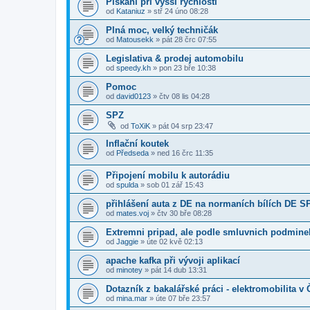
Pískání při vyšší rychlosti
od
Kataniuz
»
stř 24 úno 08:28
Plná moc, velký techničák
od
Matousekk
»
pát 28 črc 07:55
Legislativa & prodej automobilu
od
speedy.kh
»
pon 23 bře 10:38
Pomoc
od
david0123
»
čtv 08 lis 04:28
SPZ
od
ToXiK
»
pát 04 srp 23:47
Inflační koutek
od
Předseda
»
ned 16 črc 11:35
Připojení mobilu k autorádiu
od
spulda
»
sob 01 zář 15:43
přihlášení auta z DE na normaních bílích DE S
od
mates.voj
»
čtv 30 bře 08:28
Extremni pripad, ale podle smluvnich podmine
od
Jaggie
»
úte 02 kvě 02:13
apache kafka při vývoji aplikací
od
minotey
»
pát 14 dub 13:31
Dotazník z bakalářské práci - elektromobilita v
od
mina.mar
»
úte 07 bře 23:57