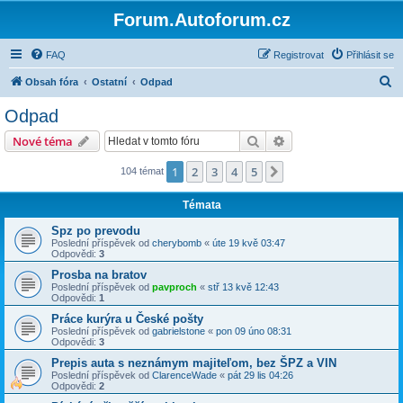
Forum.Autoforum.cz
FAQ
Registrovat
Přihlásit se
H
Obsah fóra
Ostatní
Odpad
l
Odpad
e
Hledat
Pokročilé hledání
Nové téma
d
a
1
2
3
4
5
Další
104 témat
t
Témata
Spz po prevodu
Poslední příspěvek od
cherybomb
«
úte 19 kvě 03:47
Odpovědi:
3
Prosba na bratov
Poslední příspěvek od
pavproch
«
stř 13 kvě 12:43
Odpovědi:
1
Práce kurýra u České pošty
Poslední příspěvek od
gabrielstone
«
pon 09 úno 08:31
Odpovědi:
3
Prepis auta s neznámym majiteľom, bez ŠPZ a VIN
Poslední příspěvek od
ClarenceWade
«
pát 29 lis 04:26
Odpovědi:
2