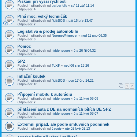
Pískání při vyšší rychlosti
Poslední příspěvek od
barberfully
«
stř 11 zář 11:14
Odpovědi:
4
Plná moc, velký techničák
Poslední příspěvek od
řidičBOB
«
pát 15 bře 13:47
Odpovědi:
7
Legislativa & prodej automobilu
Poslední příspěvek od
NoreneWittmeyer
«
ned 11 úno 06:35
Odpovědi:
6
Pomoc
Poslední příspěvek od
hiddenscore
«
čtv 26 říj 04:32
Odpovědi:
5
SPZ
Poslední příspěvek od
ToXiK
«
ned 06 srp 13:26
Odpovědi:
2
Inflační koutek
Poslední příspěvek od
řidičBOB
«
pon 17 črc 14:21
Odpovědi:
10
1
2
Připojení mobilu k autorádiu
Poslední příspěvek od
hiddenscore
«
čtv 11 kvě 08:08
Odpovědi:
7
přihlášení auta z DE na normaních bílích DE SPZ
Poslední příspěvek od
hiddenscore
«
čtv 11 kvě 08:07
Odpovědi:
5
Extremni pripad, ale podle smluvnich podminek
Poslední příspěvek od
Jaggie
«
úte 02 kvě 02:13