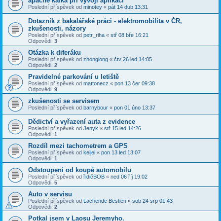
apache kafka při vývoji aplikací
Poslední příspěvek od
minotey
«
pát 14 dub 13:31
Dotazník z bakalářské práci - elektromobilita v ČR,
zkušenosti, názory
Poslední příspěvek od
petr_riha
«
stř 08 bře 16:21
Odpovědi:
3
Otázka k diferáku
Poslední příspěvek od
zhonglong
«
čtv 26 led 14:05
Odpovědi:
2
Pravidelné parkování u letiště
Poslední příspěvek od
mattonecz
«
pon 13 čer 09:38
Odpovědi:
9
zkušenosti se servisem
Poslední příspěvek od
barnybour
«
pon 01 úno 13:37
Dědictví a vyřazení auta z evidence
Poslední příspěvek od
Jenyk
«
stř 15 led 14:26
Odpovědi:
1
Rozdíl mezi tachometrem a GPS
Poslední příspěvek od
keijei
«
pon 13 led 13:07
Odpovědi:
1
Odstoupení od koupě automobilu
Poslední příspěvek od
řidičBOB
«
ned 06 říj 19:02
Odpovědi:
5
Auto v servisu
Poslední příspěvek od
Lachende Bestien
«
sob 24 srp 01:43
Odpovědi:
2
Potkal jsem v Laosu Jeremyho.